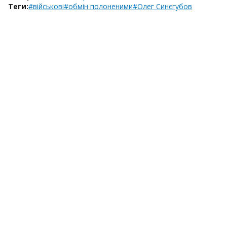
Теги:
#військові
#обмін полоненими
#Олег Синєгубов