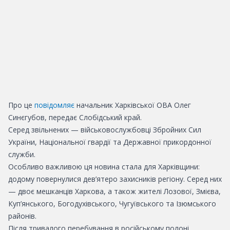
Про це
повідомляє
начальник Харківської ОВА Олег
Синєгубов, передає Слобідський край.
Серед звільнених — військовослужбовці Збройних Сил
України, Національної гвардії та Державної прикордонної
служби.
Особливо важливою ця новина стала для Харківщини:
додому повернулися дев’ятеро захисників регіону. Серед них
— двоє мешканців Харкова, а також жителі Лозової, Змієва,
Куп’янського, Богодухівського, Чугуївського та Ізюмського
районів.
Після тривалого перебування в російському полоні