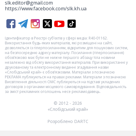
slk.editor@gmail.com
https://www.facebook.com/slk.kh.ua
Ідентифікатор в Реєстрі суб’єктів у сфері медіа: R40-01162.
Використання будь-яких матеріалів, які розміщені на сайті,
дозволяється із гіперпосиланням, відкритим для пошукових систем,
на безпосередню адресу матеріалу. Посилання (гіперпосилання)
обов’язково має бути не нижче першого абзацу тіла новини
незалежно від обсягу використання матеріалів. При використанні у
друкованому та електронному виданні згадування назви
«Слобідський край» є обов’язковим. Матеріали з позначкою
РЕКЛАМА
публікуються на правах реклами. Матеріали з позначкою
Висвітлення діяльності ОМС
публікуються на підставі укладених
договорів з органами місцевого самоврядування. Відповідальність
за зміст рекламних оголошень несе рекламодавець.
© 2012 - 2026
«Слобідський край»
Розроблено DARTC