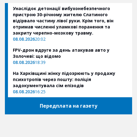
Унаслідок детонації вибухонебезпечного
пристрою 30-річному жителю Слатиного
відірвало частину лівої руки. Крім того, він
отримав численні уламкові поранення та
закриту черепно-мозкову травму.
08.08.2026
20:02
FPV-дрон вдруге за день атакував авто у
Золочеві: що відомо
08.08.2026
18:39
На Харківщині жінку підозрюють у продажу
психотропів через пошту: поліція
задокументувала сім епізодів
08.08.2026
16:25
Передплата на газету