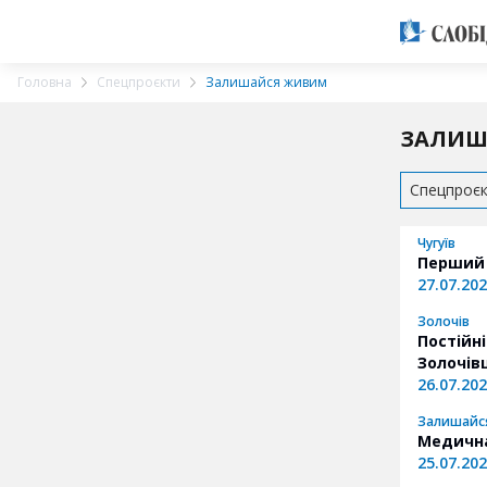
Головна
Спецпроєкти
Залишайся живим
ЗАЛИШ
Спецпроє
Чугуїв
Перший 
27.07.20
Золочів
Постійн
Золочі
26.07.20
Залишайс
Медична
25.07.20