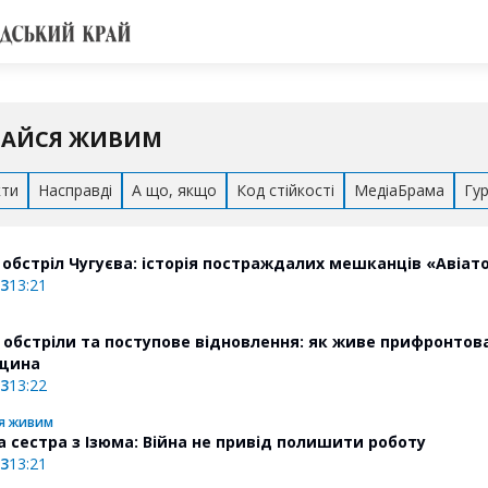
АЙСЯ ЖИВИМ
кти
Насправді
А що, якщо
Код стійкості
МедіаБрама
Гу
обстріл Чугуєва: історія постраждалих мешканців «Авіат
23
13:21
і обстріли та поступове відновлення: як живе прифронтов
вщина
23
13:22
я живим
 сестра з Ізюма: Війна не привід полишити роботу
23
13:21