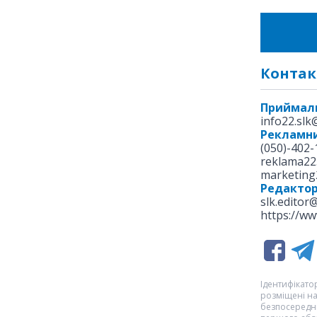
Контак
Приймал
info22.sl
Рекламни
(050)-402-
reklama22
marketing
Редакто
slk.editor
https://ww
Ідентифікатор
розміщені на
безпосередню