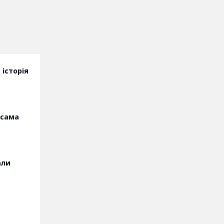
 історія
 сама
али