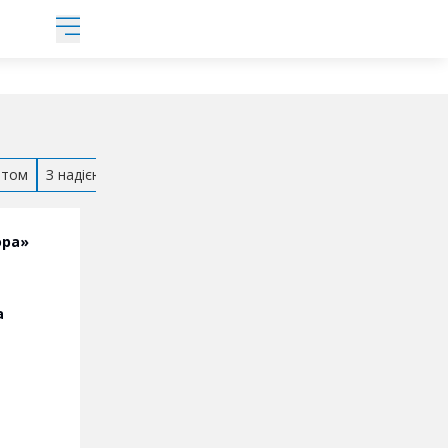
ртом
З надією
З перших вуст
Поруч з війною
Зміна свідом
ора»
а