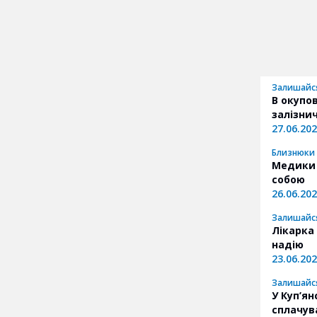
Залишайс
В окупо
залізни
27.06.20
Близнюки
Медики 
собою
26.06.20
Залишайс
Лікарка
надію
23.06.20
Залишайс
У Куп’ян
сплачув