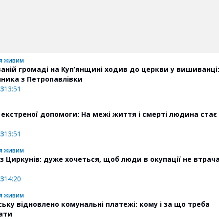
я живим
ваній громаді на Куп’янщині ходив до церкви у вишиванці:
чника з Петропавлівки
23
13:51
екстреної допомоги: На межі життя і смерті людина стає
23
13:51
я живим
 з Циркунів: дуже хочеться, щоб люди в окупації не втрач
23
14:20
я живим
ську відновлено комунальні платежі: кому і за що треба
ати