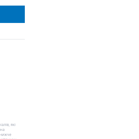
алів, які
 на
 нижче