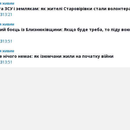
я живим
а ЗСУ і землякам: як жителі Старовірівки стали волонте
23
13:21
я живим
ий боєць із Близнюківщини: Якщо буде треба, то піду во
23
13:51
я живим
е нічого немає: як ізюмчани жили на початку війни
23
13:51