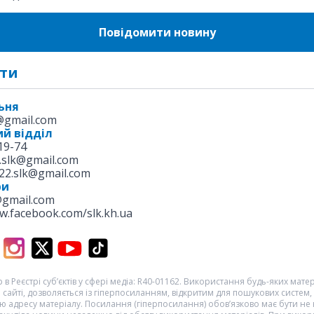
Повідомити новину
ти
ьня
k@gmail.com
й відділ
19-74
.slk@gmail.com
22.slk@gmail.com
ри
@gmail.com
w.facebook.com/slk.kh.ua
 в Реєстрі суб’єктів у сфері медіа: R40-01162. Використання будь-яких матері
 сайті, дозволяється із гіперпосиланням, відкритим для пошукових систем,
 адресу матеріалу. Посилання (гіперпосилання) обов’язково має бути не