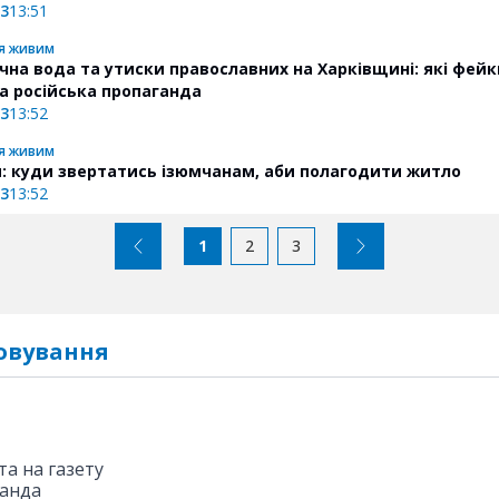
23
13:51
я живим
чна вода та утиски православних на Харківщині: які фейк
а російська пропаганда
23
13:52
я живим
и: куди звертатись ізюмчанам, аби полагодити житло
23
13:52
1
2
3
овування
а на газету
анда