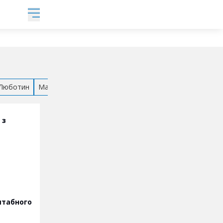
Люботин
Мала Данилівка
Мерефа
Нова Водолага
Півден
 з
штабного