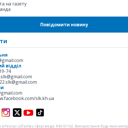
а на газету
анда
Повідомити новину
ти
ьня
k@gmail.com
й відділ
19-74
.slk@gmail.com
22.slk@gmail.com
ри
@gmail.com
w.facebook.com/slk.kh.ua
 в Реєстрі суб’єктів у сфері медіа: R40-01162. Використання будь-яких матері