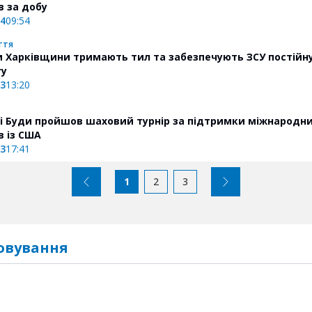
в за добу
24
09:54
ття
 Харківщини тримають тил та забезпечують ЗСУ постійн
гу
23
13:20
і Буди пройшов шаховий турнір за підтримки міжнародн
в із США
23
17:41
1
2
3
овування