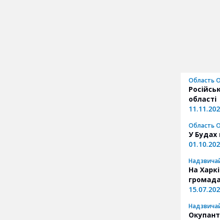
Область O
Російськ
області
11.11.20
Область O
У Будах
01.10.20
Надзвичай
На Харк
громад
15.07.20
Надзвичай
Окупант