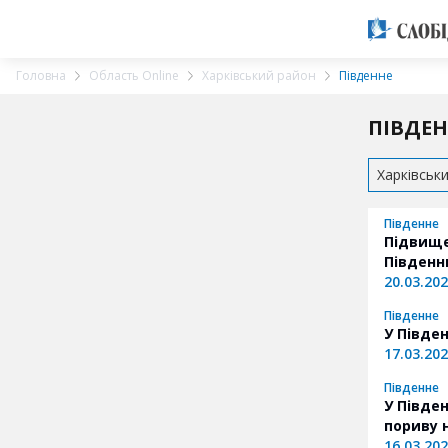
Головна
Область Online
Харківський район
Південне
ПІВДЕ
Харківськ
Південне
Підвищен
Півден
20.03.20
Південне
У Півде
17.03.20
Південне
У Півде
пориву н
16.03.20