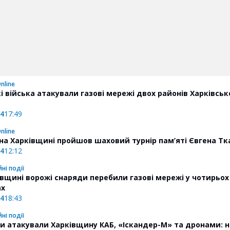
nline
і війська атакували газові мережі двох районів Харківськ
24
17:49
nline
 на Харківщині пройшов шаховий турнір пам’яті Євгена Т
24
12:12
ні події
івщині ворожі снаряди перебили газові мережі у чотирьох
ах
24
18:43
ні події
и атакували Харківщину КАБ, «Іскандер-М» та дронами: 