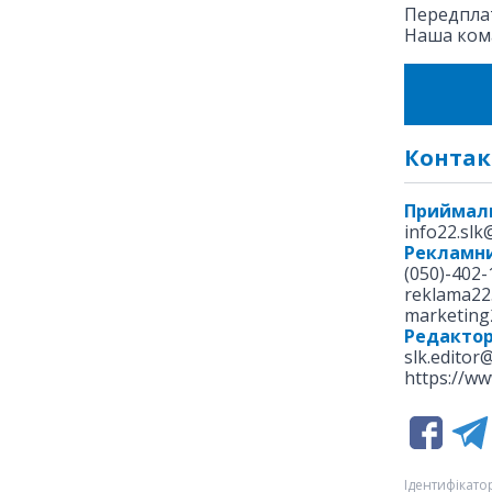
Передплат
Наша ком
Контак
Приймал
info22.sl
Рекламни
(050)-402-
reklama22
marketing
Редакто
slk.editor
https://ww
Ідентифікатор