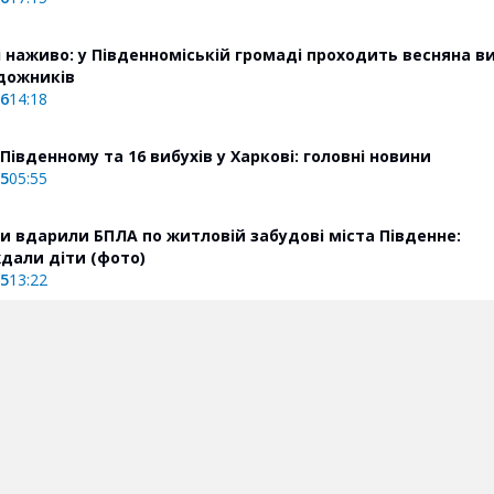
і наживо: у Південноміській громаді проходить весняна в
дожників
26
14:18
Південному та 16 вибухів у Харкові: головні новини
25
05:55
и вдарили БПЛА по житловій забудові міста Південне:
дали діти (фото)
25
13:22