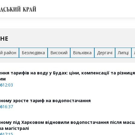
ННЕ
ий район
Безлюдівка
Високий
Вільхівка
Дергачі
Липці
ня тарифів на воду у Будах: ціни, компенсації та різниця
ним
26
12:03
нному зросте тариф на водопостачання
26
16:37
нному під Харковом відновили водопостачання після мас
а магістралі
26
17:15