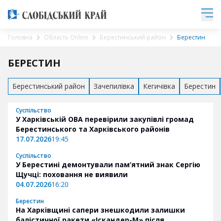
Головна
Область Online
Берестинський район
Берестин
БЕРЕСТИН
Берестинський район
Зачепилівка
Кегичівка
Берестин
Суспільство
У Харківській ОВА перевірили закупівлі громад
Берестинського та Харківського районів
17.07.2026
19:45
Суспільство
У Берестині демонтували пам’ятний знак Сергію
Щучці: поховання не виявили
04.07.2026
16:20
Берестин
На Харківщині сапери знешкодили залишки
балістичної ракети «Іскандер-М» після