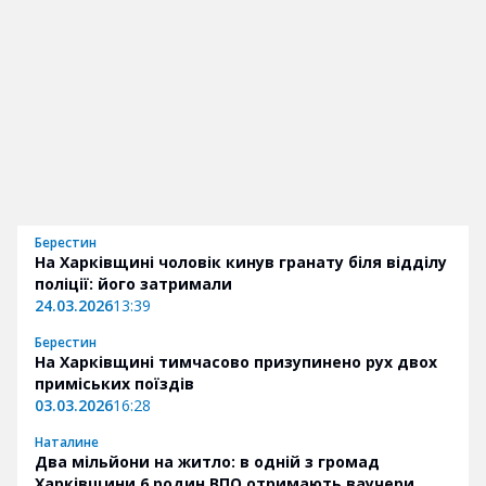
Берестин
На Харківщині чоловік кинув гранату біля відділу
поліції: його затримали
24.03.2026
13:39
Берестин
На Харківщині тимчасово призупинено рух двох
приміських поїздів
03.03.2026
16:28
Наталине
Два мільйони на житло: в одній з громад
Харківщини 6 родин ВПО отримають ваучери