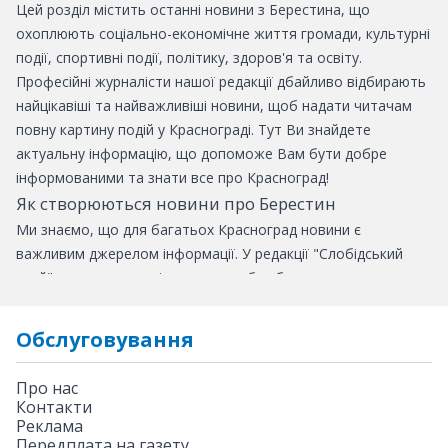
Цей розділ містить останні новини з Берестина, що
охоплюють соціально-економічне життя громади, культурні
події, спортивні події, політику, здоров'я та освіту.
Професійні журналісти нашої редакції дбайливо відбирають
найцікавіші та найважливіші новини, щоб надати читачам
повну картину подій у Краснограді. Тут Ви знайдете
актуальну інформацію, що допоможе Вам бути добре
інформованими та знати все про Красноград!
Як створюються новини про Берестин
Ми знаємо, що для багатьох Красноград новини є
важливим джерелом інформації. У редакції "Слобідський
край" докладають всіх зусиль, щоб забезпечити наших
читачів актуальними новинами про громаду.
Щоб краще зрозуміти, як створюються новини, ми зібрали
Обслуговування
для вас детальну інформацію про цей процес.
Крок 1. Відстеження надзвичайних подій
Про нас
Коли Ви набираєте в пошуку “Надзвичайні новини Берестин”
Контакти
- ми прагнемо, щоб ваші очікування були повністю
Реклама
Передплата на газету
задоволені. Ми завжди стежимо за тим, що відбувається в