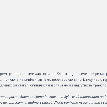
реміщення дорогами Харківської області – це величезний ризик. р
ки полюють на цивільні автівки, перетворюючи логістику на лоте
алених сіл узагалі опинилися в ізоляції через відсутність трансп
.
нти просто бояться їхати до Харкова. Будь-який транспорт на д
 ризик для життя надто великий. Люди воліють не залишати свої