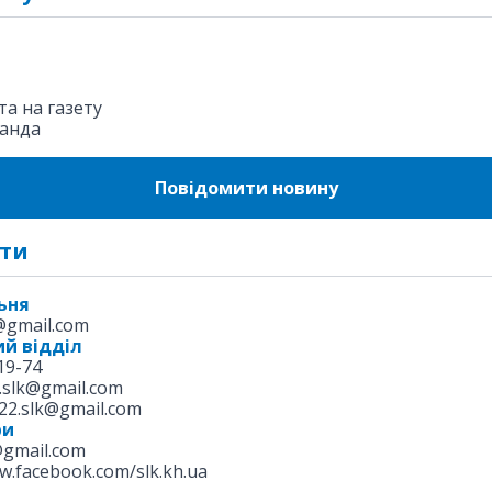
а на газету
анда
Повідомити новину
ти
ьня
k@gmail.com
й відділ
19-74
.slk@gmail.com
22.slk@gmail.com
ри
@gmail.com
w.facebook.com/slk.kh.ua