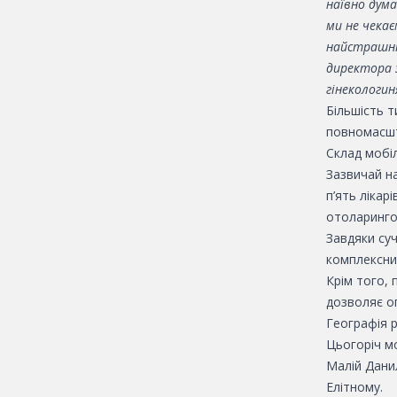
наївно дум
ми не чекає
найстрашніш
директора з
гінекологин
Більшість т
повномасшт
Склад мобіл
Зазвичай на
п’ять лікар
отоларингол
Завдяки су
комплексний
Крім того, 
дозволяє оп
Географія 
Цьогоріч мо
Малій Данил
Елітному.