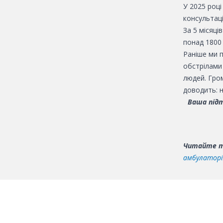
У 2025 році
консультаці
За 5 місяці
понад 1800 
Раніше ми п
обстрілами
людей. Гром
доводить: 
Ваша під
Читайте 
амбулаторі