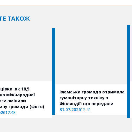
ТЕ ТАКОЖ
івка: як 18,5
Ізюмська громада отримала
на міжнародної
гуманітарну техніку з
ги змінили
Фінляндії: що передали
медицину громади (фото)
31.07.2026
12:41
026
12:48