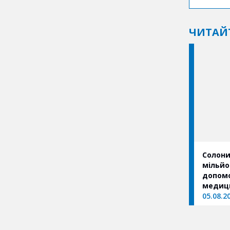
ЧИТАЙ
Солониц
мільйо
допомо
05.08.2