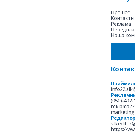
Про нас
Контакти
Реклама
Передплат
Наша ком
Контак
Приймал
info22.sl
Рекламни
(050)-402-
reklama22
marketing
Редакто
slk.editor
https://ww