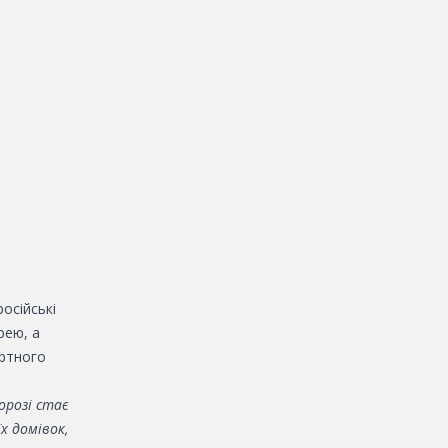
осійські
рею, а
ортного
орозі стає
х домівок,