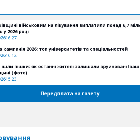
ківщині військовим на лікування виплатили понад 6,7 міл
 у 2026 році
026
16:27
а кампанія 2026: топ університетів та спеціальностей
026
16:12
ч ішли пішки: як останні жителі залишали зруйновані Іваш
щині (фото)
026
15:23
Передплата на газету
овування