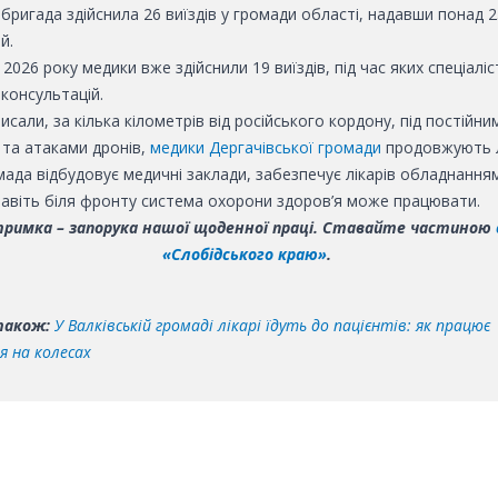
 бригада здійснила 26 виїздів у громади області, надавши понад 
й.
в 2026 року медики вже здійснили 19 виїздів, під час яких спеціалі
консультацій.
исали, за кілька кілометрів від російського кордону, під постійни
 та атаками дронів,
медики Дергачівської громади
продовжують 
ада відбудовує медичні заклади, забезпечує лікарів обладнанням
навіть біля фронту система охорони здоров’я може працювати.
тримка – запорука нашої щоденної праці. Ставайте частиною
«Слобідського краю»
.
також:
У Валківській громаді лікарі їдуть до пацієнтів: як працює
я на колесах