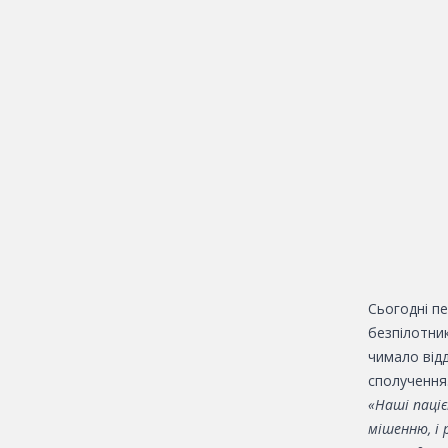
Сьогодні пе
безпілотни
чимало відд
сполучення
«Наші паціє
мішенню, і