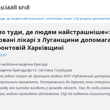
уди, де людям найстрашніше»: релоковані лікарі з Луганщини допомагаю
о туди, де людям найстрашніше»:
овані лікарі з Луганщини допомаг
онтовій Харківщині
2:07
едична бригада/фото: Світлана Голубцова
и рідної лікарні на Луганщині медики КНП «Рубіжанська централь
е припинили працювати. Релокувавшись до Харкова, вони створили
гаду, яка сьогодні виїздить у громади області. Там, де люди рока
арів, медики проводять обстеження, УЗД та надають психологічн