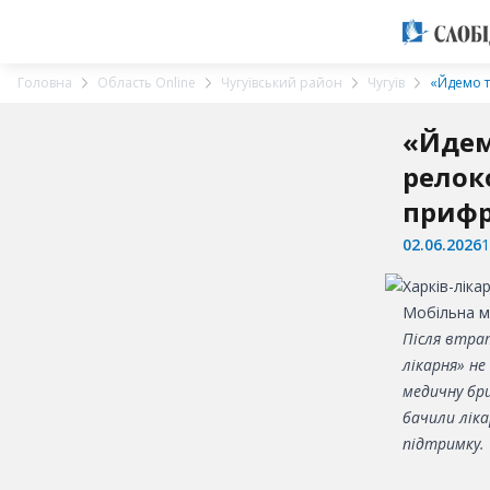
Головна
Область Online
Чугуївський район
Чугуїв
«Йдемо т
«Йдем
релок
прифр
02.06.2026
1
Мобільна м
Після втрат
лікарня» н
медичну бри
бачили лік
підтримку.