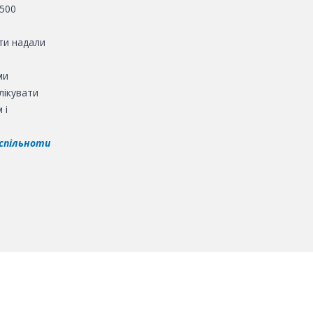
2500
сти надали
ми
лікувати
 і
спільноти