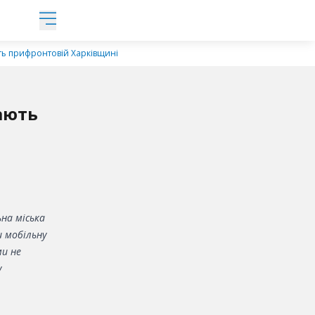
ть прифронтовій Харківщині
ають
на міська
 мобільну
ми не
у