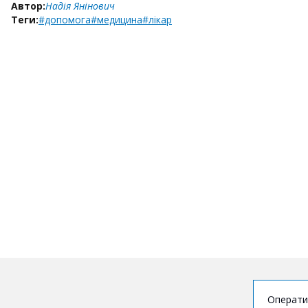
Автор:
Надія Янінович
Теги:
#допомога
#медицина
#лікар
Операти