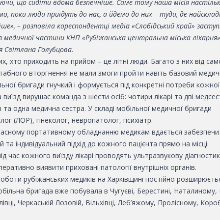
аючи, що сидіти вдома безпечніше. Саме тому наша місія настіль
мо, поки люди приїдуть до нас, а йдемо до них – туди, де найсклад
е», – розповіла кореспондентці медіа «Слобідський край» засту
 медичної частини КНП «Рубіжанська центральна міська лікарня»,
я Світлана Голубцова.
их, хто приходить на прийом – це літні люди. Багато з них від са
абного вторгнення не мали змоги пройти навіть базовий медич
ьної бригади гнучкий і формується під конкретні потреби кожної
 виїзд вирушає команда з шести осіб: чотири лікарі та дві медсес
ів та одна медична сестра. У складі мобільної медичної бригади
ог (ЛОР), гінеколог, невропатолог, психіатр.
часному портативному обладнанню медикам вдається забезпечи
 та індивідуальний підхід до кожного пацієнта прямо на місці.
під час кожного виїзду лікарі проводять ультразвукову діагностик
еративно виявити приховані патології внутрішніх органів.
роботи рубіжанських медиків на Харківщині постійно розширюєть
більна бригада вже побувала в Чугуєві, Берестині, Наталиному, Б
івці, Черкаській Лозовій, Вільхівці, Леб’яжому, Пролісному, Кор