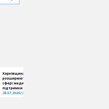
Харківщина та ЮНІСЕФ
Між обстрілами й
розширюють співпрацю у
евакуацією: як живе
сфері медицини та
Вільхуватська громада
підтримки дітей
27.07.2026
18:00
28.07.2026
22:03