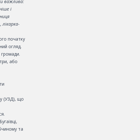
ки важлива:
ніше і
пниця
 лікарка-
мого початку
ний огляд.
 громади.
три, або
ти
у (УЗД), що
ся.
угаївці,
обчиному та