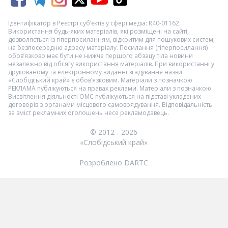
Ідентифікатор в Реєстрі суб’єктів у сфері медіа: R40-01162.
Використання будь-яких матеріалів, які розміщені на сайті,
дозволяється із гіперпосиланням, відкритим для пошукових систем,
на безпосередню адресу матеріалу. Посилання (гіперпосилання)
обов’язково має бути не нижче першого абзацу тіла новини
незалежно від обсягу використання матеріалів. При використанні у
друкованому та електронному виданні згадування назви
«Слобідський край» є обов’язковим. Матеріали з позначкою
РЕКЛАМА
публікуються на правах реклами. Матеріали з позначкою
Висвітлення діяльності ОМС
публікуються на підставі укладених
договорів з органами місцевого самоврядування. Відповідальність
за зміст рекламних оголошень несе рекламодавець.
© 2012 - 2026
«Слобідський край»
Розроблено DARTC