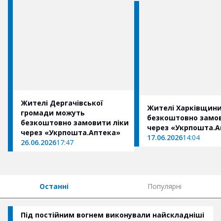
Жителі Дергачівської
Жителі Харківщин
громади можуть
безкоштовно замов
безкоштовно замовити ліки
через «Укрпошта.А
через «Укрпошта.Аптека»
17.06.2026
14:04
26.06.2026
17:47
Останні
Популярні
Під постійним вогнем виконували найскладніші