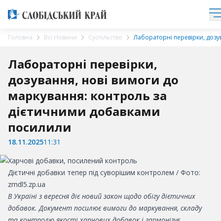
Головна
Всі Новини
Суспільство
Лабораторні перевірки, дозу
Лабораторні перевірки,
дозування, нові вимоги до
маркування: контроль за
дієтичними добавками
посилили
18.11.2025
11:31
Дієтичні добавки тепер під суворішим контролем / Фото:
zmdl5.zp.ua
В Україні з вересня діє новий закон щодо обігу дієтичних
добавок. Документ посилює вимоги до маркування, складу
та контролю якості харчових добавок і гармонізує