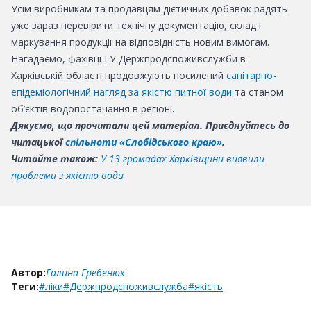
Усім виробникам та продавцям дієтичних добавок радять
уже зараз перевірити технічну документацію, склад і
маркування продукції на відповідність новим вимогам.
Нагадаємо, фахівці ГУ Держпродспоживслужби в
Харківській області продовжують посилений
санітарно-
епідеміологічний нагляд за якістю питної води
та станом
об’єктів водопостачання в регіоні.
Дякуємо, що прочитали цей матеріал. Приєднуйтесь до
читацької
спільноти «Слобідського краю»
.
Читайте також:
У 13 громадах Харківщини виявили
проблеми з якістю води
Автор:
Галина Гребенюк
Теги:
#ліки
#Держпродспоживслужба
#якість