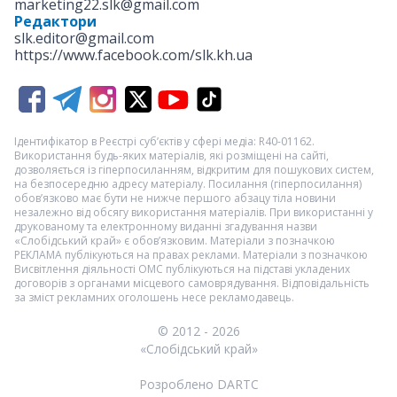
marketing22.slk@gmail.com
Редактори
slk.editor@gmail.com
https://www.facebook.com/slk.kh.ua
Ідентифікатор в Реєстрі суб’єктів у сфері медіа: R40-01162.
Використання будь-яких матеріалів, які розміщені на сайті,
дозволяється із гіперпосиланням, відкритим для пошукових систем,
на безпосередню адресу матеріалу. Посилання (гіперпосилання)
обов’язково має бути не нижче першого абзацу тіла новини
незалежно від обсягу використання матеріалів. При використанні у
друкованому та електронному виданні згадування назви
«Слобідський край» є обов’язковим. Матеріали з позначкою
РЕКЛАМА
публікуються на правах реклами. Матеріали з позначкою
Висвітлення діяльності ОМС
публікуються на підставі укладених
договорів з органами місцевого самоврядування. Відповідальність
за зміст рекламних оголошень несе рекламодавець.
© 2012 - 2026
«Слобідський край»
Розроблено DARTC