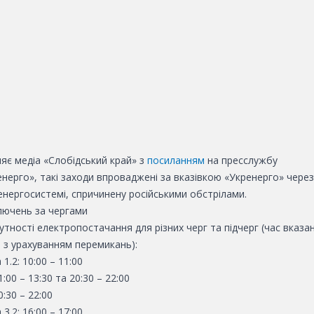
яє медіа «Слобідський край» з
посиланням
на пресслужбу
нерго», такі заходи впроваджені за вказівкою «Укренерго» через
енергосистемі, спричинену російськими обстрілами.
ключень за чергами
утності електропостачання для різних черг та підчерг (час вказа
 з урахуванням перемикань):
 1.2: 10:00 – 11:00
1:00 – 13:30 та 20:30 – 22:00
0:30 – 22:00
 3.2: 16:00 – 17:00