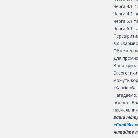
Черга 4.1: 1
Черга 4.2: 
Черга 5.1 та
Черга 6.1 та
Перевірити
від «Харків
Обмеження 
Для промис
Вони триват
Енергетики 
можуть кор
«Харківобл
Нагадаємо,
області. В
навчальних 
Ваша підтр
«Слобідськ
Читайте 