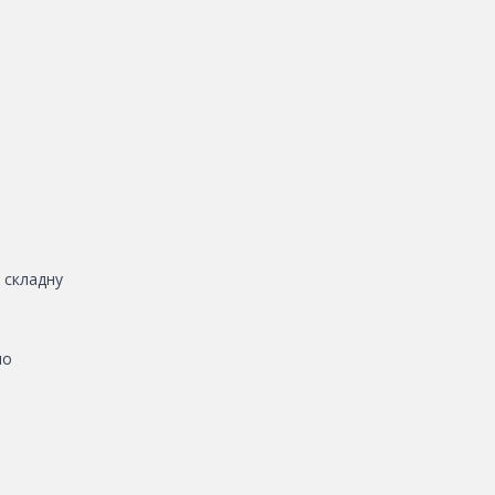
 складну
но