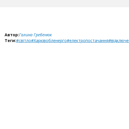
Автор:
Галина Гребенюк
Теги:
#світло
#Харківобленерго
#електропостачання
#відключе