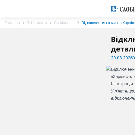
Головна
Всі Новини
Суспільство
Відключення світла на Харків
Відкл
детал
20.03.2026
0
«Харківобле
Ілюстрація
У п'ятницю,
відключенн