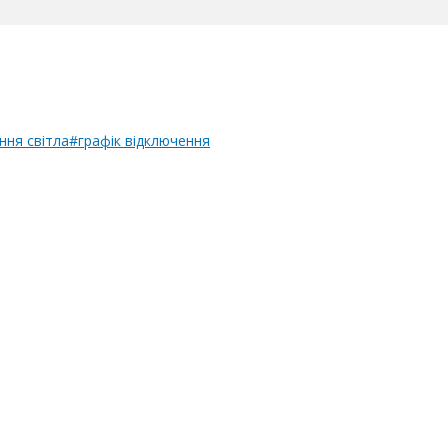
ння світла
#графік відключення