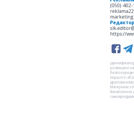
(050)-402-
reklama22
marketing
Редакто
slk.editor
https://ww
Ідентифікатор
розміщені на
безпосередню
першого абза
друкованому 
Матеріали з
Висвітлення 
самоврядуван