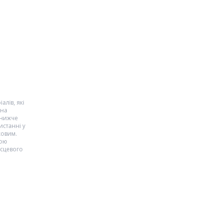
алів, які
 на
 нижче
истанні у
ковим.
кою
ісцевого