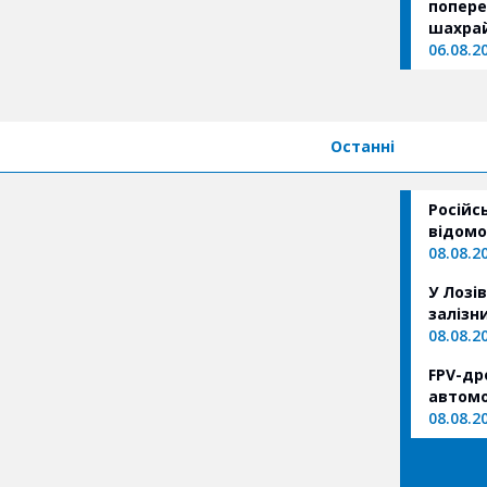
попере
шахрай
06.08.2
Останні
Російс
відомо
08.08.2
У Лозі
залізн
08.08.2
FPV-др
автомо
08.08.2