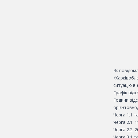
Як повідомл
«Харківобле
ситуацію в 
Графік від
Години відс
орієнтовно,
Черга 1.1 та
Черга 2.1: 1
Черга 2.2: 2
Черга 3.1 та