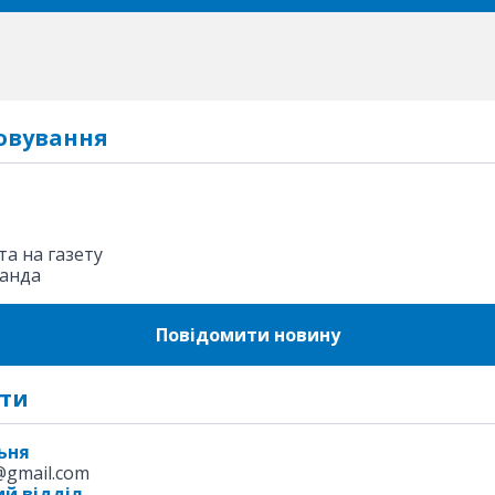
овування
а на газету
анда
Повідомити новину
ти
ьня
k@gmail.com
й відділ