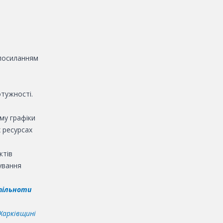
 посиланням
тужності.
му графіки
 ресурсах
ктів
ування
пільноти
Харківщині