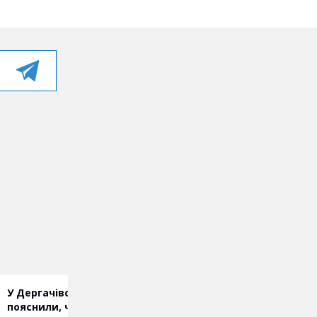
У Дергачівській громаді
Частина Харкова
пояснили, чому в частині
залишиться без світла 