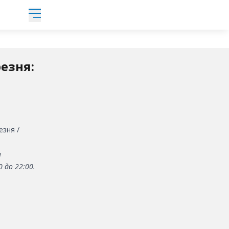
езня:
езня /
и
 до 22:00.