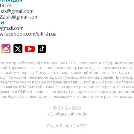
19-74
.slk@gmail.com
22.slk@gmail.com
ри
@gmail.com
w.facebook.com/slk.kh.ua
 в Реєстрі суб’єктів у сфері медіа: R40-01162. Використання будь-яких матері
 сайті, дозволяється із гіперпосиланням, відкритим для пошукових систем,
 адресу матеріалу. Посилання (гіперпосилання) обов’язково має бути не
цу тіла новини незалежно від обсягу використання матеріалів. При викор
та електронному виданні згадування назви «Слобідський край» є обов’яз
 позначкою
РЕКЛАМА
публікуються на правах реклами. Матеріали з познач
діяльності ОМС
публікуються на підставі укладених договорів з органами м
ня. Відповідальність за зміст рекламних оголошень несе рекламодавець.
© 2012 - 2026
«Слобідський край»
Розроблено DARTC