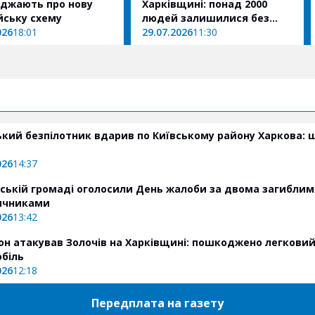
джають про нову
Харківщині: понад 2000
ську схему
людей залишилися без
026
18:01
світла
29.07.2026
11:30
ький безпілотник вдарив по Київському району Харкова: 
026
14:37
вській громаді оголосили День жалоби за двома загибли
ичниками
026
13:42
он атакував Золочів на Харківщині: пошкоджено легкови
біль
026
12:18
Передплата на газету