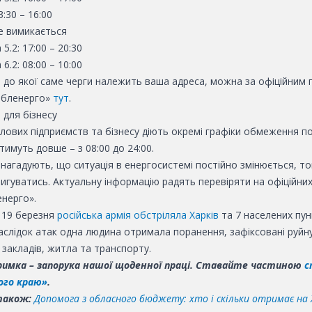
3:30 – 16:00
не вимикається
 5.2: 17:00 – 20:30
 6.2: 08:00 – 10:00
, до якої саме черги належить ваша адреса, можна за офіційним
обленерго»
тут
.
для бізнесу
лових підприємств та бізнесу діють окремі графіки обмеження по
имуть довше – з 08:00 до 24:00.
нагадують, що ситуація в енергосистемі постійно змінюється, то
игуватись. Актуальну інформацію радять перевіряти на офіційних
енерго».
 19 березня
російська армія обстріляла Харків
та 7 населених пун
наслідок атак одна людина отримала поранення, зафіксовані руйн
закладів, житла та транспорту.
имка – запорука нашої щоденної праці. Ставайте частиною
с
ого краю»
.
також:
Допомога з обласного бюджету: хто і скільки отримає на 