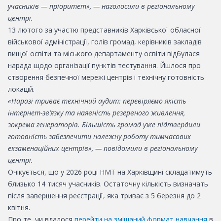
учасників — пріоритет», — наголосили в регіональному
центрі.
13 лютого за участю представників Харківської обласної
військової адміністрації, голів громад, керівників закладів
вищої освіти та міського департаменту освіти відбулася
нарада щодо організації пунктів тестування. Йшлося про
створення безпечної мережі центрів і технічну готовність
локацій.
«Наразі триває технічний аудит: перевіряємо якість
інтернет-зв’язку та наявність резервного живлення,
зокрема генераторів. Більшість громад уже підтвердили
готовність забезпечити належну роботу тимчасових
екзаменаційних центрів», — повідомили в регіональному
центрі.
Очікується, що у 2026 році НМТ на Харківщині складатимуть
близько 14 тисяч учасників. Остаточну кількість визначать
після завершення реєстрації, яка триває з 5 березня до 2
квітня.
Про те, чи вдалося
перейти на змішаний формат навчання
в