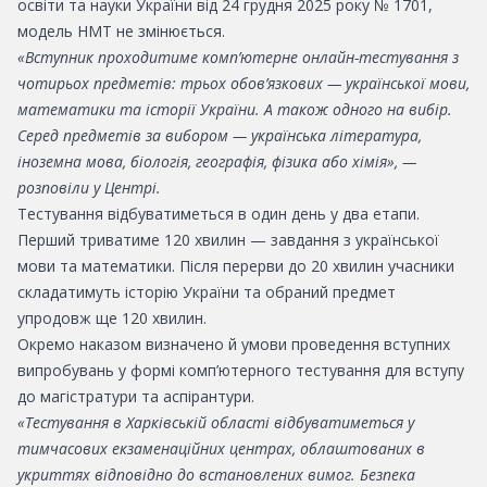
освіти та науки України від 24 грудня 2025 року № 1701,
модель НМТ не змінюється.
«Вступник проходитиме комп’ютерне онлайн-тестування з
чотирьох предметів: трьох обов’язкових — української мови,
математики та історії України. А також одного на вибір.
Серед предметів за вибором — українська література,
іноземна мова, біологія, географія, фізика або хімія», —
розповіли у Центрі.
Тестування відбуватиметься в один день у два етапи.
Перший триватиме 120 хвилин — завдання з української
мови та математики. Після перерви до 20 хвилин учасники
складатимуть історію України та обраний предмет
упродовж ще 120 хвилин.
Окремо наказом визначено й умови проведення вступних
випробувань у формі комп’ютерного тестування для вступу
до магістратури та аспірантури.
«Тестування в Харківській області відбуватиметься у
тимчасових екзаменаційних центрах, облаштованих в
укриттях відповідно до встановлених вимог. Безпека