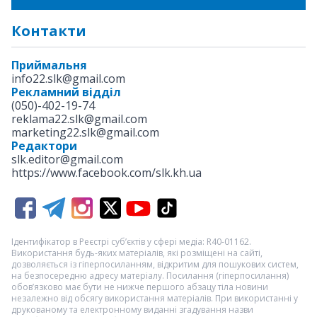
Контакти
Приймальня
info22.slk@gmail.com
Рекламний відділ
(050)-402-19-74
reklama22.slk@gmail.com
marketing22.slk@gmail.com
Редактори
slk.editor@gmail.com
https://www.facebook.com/slk.kh.ua
Ідентифікатор в Реєстрі суб’єктів у сфері медіа: R40-01162.
Використання будь-яких матеріалів, які розміщені на сайті,
дозволяється із гіперпосиланням, відкритим для пошукових систем,
на безпосередню адресу матеріалу. Посилання (гіперпосилання)
обов’язково має бути не нижче першого абзацу тіла новини
незалежно від обсягу використання матеріалів. При використанні у
друкованому та електронному виданні згадування назви