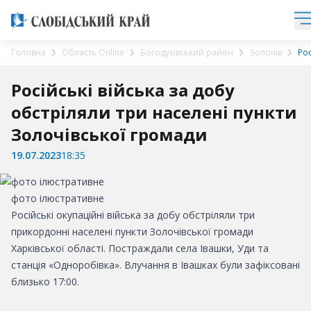
Головна
Область Online
Богодухівський район
Золочів
Рос
Російські війська за добу
обстріляли три населені пункти
Золочівської громади
19.07.2023
18:35
фото ілюстративне
Російські окупаційні війська за добу обстріляли три
прикордонні населені пункти Золочівської громади
Харківської області. Постраждали села Івашки, Уди та
станція «Одноробівка». Влучання в Івашках були зафіксовані
близько 17:00.