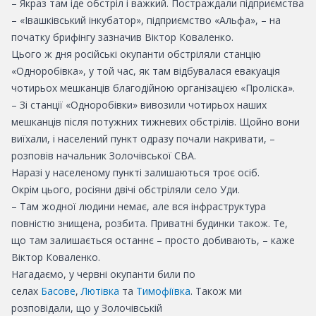
– Якраз там іде обстріл і важкий. Постраждали підприємства
– «Івашківський інкубатор», підприємство «Альфа», – на
початку брифінгу зазначив Віктор Коваленко.
Цього ж дня російські окупанти обстріляли станцію
«Одноробівка», у той час, як там відбувалася евакуація
чотирьох мешканців благодійною організацією «Проліска».
– Зі станції «Одноробівки» вивозили чотирьох наших
мешканців після потужних тижневих обстрілів. Щойно вони
виїхали, і населений пункт одразу почали накривати, –
розповів начальник Золочівської СВА.
Наразі у населеному пункті залишаються троє осіб.
Окрім цього, росіяни двічі обстріляли село Уди.
– Там жодної людини немає, але вся інфраструктура
повністю знищена, розбита. Приватні будинки також. Те,
що там залишається останнє – просто добивають, – каже
Віктор Коваленко.
Нагадаємо, у червні окупанти били по
селах
Басове
,
Лютівка
та
Тимофіївка
. Також ми
розповідали, що у Золочівській