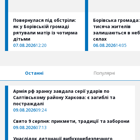
Повернулася під обстріли:
Борівська громада
як у Борівській громаді
тисяча жителів
рятували матір із чотирма
залишаються в не
дітьми
селах
07.08.2026
12:20
06.08.2026
14:05
Останні
Популярні
Армія рф зранку завдала серії ударів по
Салтівському району Харкова: є загиблі та
постраждалі
09.08.2026
09:24
Свято 9 серпня: прикмети, традиції та заборони
09.08.2026
07:13
Унаслідок детонації вибухонебезпечного