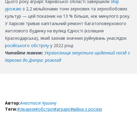
Цього року аграрії Харківської області
завершили
збір
урожаю
з 2,2 мільйонами тонн зернових та зернобобових
культур — цей показник на 13 % більше, ніж минулого року.
У Харкові
триває
капітальний ремонт багатоповерхового
житлового будинку на вулиці Єдності (колишня
Краснодарська), який зазнав значних руйнувань унаслідок
російського обстрілу
у 2022 році.
Читайте також:
Укрзалізниця запустила щоденний поїзд з
Харкова до Дніпра: розклад
Автор:
Анастасія Хушану
Теги:
#лікарня
#обстріл
#аграрії
#війна з росією