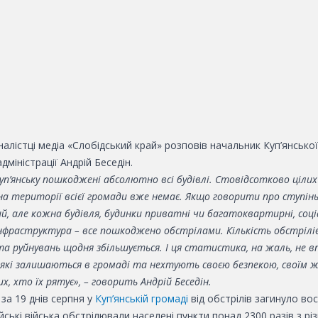
алістці медіа «Слобідський край» розповів начальник Куп’янської
адміністрації Андрій Беседін.
уп’янську пошкоджені абсолютно всі будівлі. Стовідсотково цілих 
на території всієї громади вже немає. Якщо говорити про ступінь
ий, але кожна будівля, будинки приватні чи багатоквартирні, соц
фраструктура – все пошкоджено обстрілами. Кількість обстрілів
а руйнувань щодня збільшується. І ця статистика, на жаль, не в
 які залишаються в громаді та нехтують своєю безпекою, своїм
 хто їх рятує», – говорить Андрій Беседін.
за 19 днів серпня у
Куп’янській громаді
від обстрілів загинуло во
йські війська обстрілювали населені пункти понад 2300 разів з рі