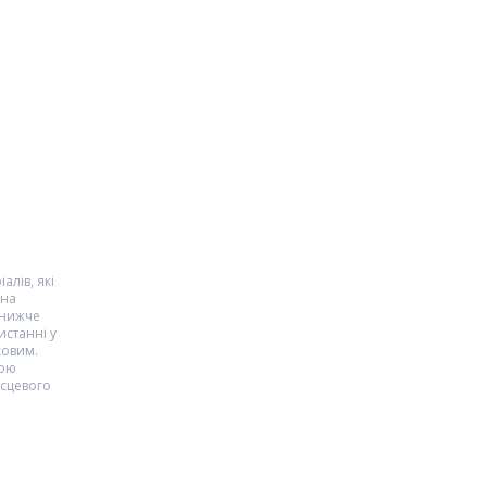
алів, які
 на
 нижче
истанні у
ковим.
кою
ісцевого