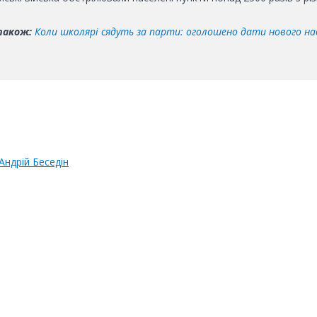
також:
Коли школярі сядуть за парти: оголошено дати нового н
Андрій Беседін