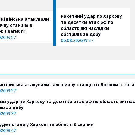
Ракетний удар по Харкову
ькі війська атакували
та десятки атак рф по
ичну станцію в
області: які наслідки
: є загиблі
обстрілів за добу
026
09:57
06.08.2026
09:37
ькі війська атакували залізничну станцію в Лозовій: є заги
026
09:57
ий удар по Харкову та десятки атак рф по області: які на
лів за добу
026
09:37
уде погода у Харкові та області 6 серпня
026
08:47