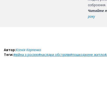
озброєння.
Читайте 
року
Автор:
Ксенія Карпенко
Теги:
#війна з росією
#наслідки обстрілів
#пошкоджене житло
#