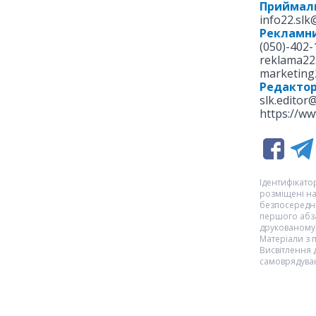
Приймал
info22.sl
Рекламни
(050)-402-
reklama22
marketing
Редакто
slk.editor
https://ww
Ідентифікатор
розміщені на
безпосередню
першого абза
друкованому 
Матеріали з
Висвітлення 
самоврядуван