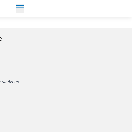
е
ни щоденно