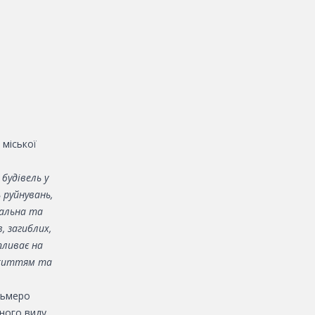
 міської
будівель у
 руйнувань,
іальна та
, загиблих,
пливає на
 життям та
сьмеро
зного виду