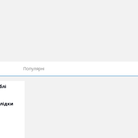
Популярні
блі
слідки