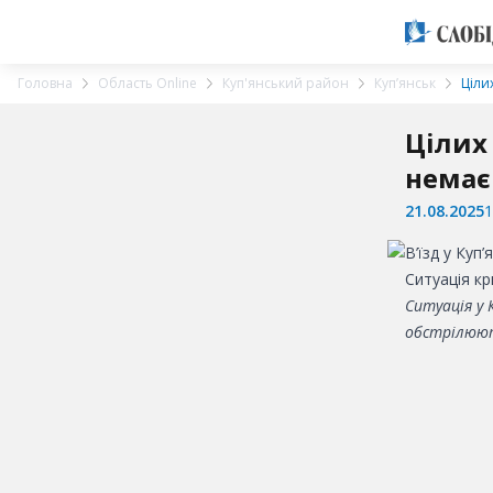
Головна
Область Online
Куп'янський район
Куп’янськ
Ціли
Цілих
немає
21.08.2025
1
Ситуація кр
Ситуація у 
обстрілюють