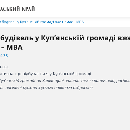
х будівель у Куп’янській громаді вже немає – МВА
 будівель у Куп’янській громаді вж
 – МВА
4:33
итична: що відбувається у Куп’янській громаді
Куп’янській громаді на Харківщині залишається критичною, росія
 населені пункти з усього наявного озброєння.