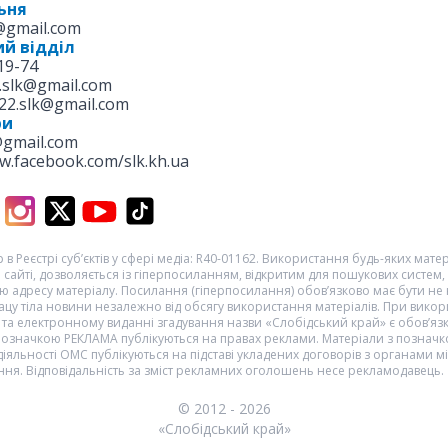
ьня
k@gmail.com
й відділ
19-74
.slk@gmail.com
22.slk@gmail.com
ри
@gmail.com
w.facebook.com/slk.kh.ua
 в Реєстрі суб’єктів у сфері медіа: R40-01162. Використання будь-яких матері
 сайті, дозволяється із гіперпосиланням, відкритим для пошукових систем,
 адресу матеріалу. Посилання (гіперпосилання) обов’язково має бути не
цу тіла новини незалежно від обсягу використання матеріалів. При викор
та електронному виданні згадування назви «Слобідський край» є обов’яз
 позначкою
РЕКЛАМА
публікуються на правах реклами. Матеріали з познач
діяльності ОМС
публікуються на підставі укладених договорів з органами м
ня. Відповідальність за зміст рекламних оголошень несе рекламодавець.
© 2012 - 2026
«Слобідський край»