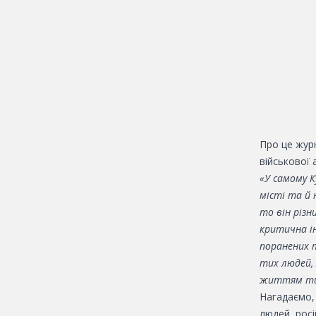
Про це журн
військової 
«У самому К
місті та й 
то він різн
критична ін
поранених т
тих людей,
життям тих,
Нагадаємо, 
людей, росі