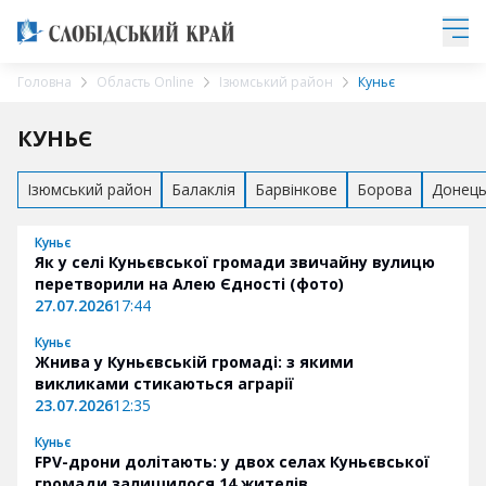
Головна
Область Online
Ізюмський район
Куньє
КУНЬЄ
Ізюмський район
Балаклія
Барвінкове
Борова
Донец
Куньє
Як у селі Куньєвської громади звичайну вулицю
перетворили на Алею Єдності (фото)
27.07.2026
17:44
Куньє
Жнива у Куньєвській громаді: з якими
викликами стикаються аграрії
23.07.2026
12:35
Куньє
FPV-дрони долітають: у двох селах Куньєвської
громади залишилося 14 жителів