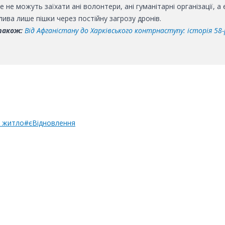
 не можуть заїхати ані волонтери, ані гуманітарні організації, а 
ива лише пішки через постійну загрозу дронів.
також:
Від Афганістану до Харківського контрнаступу: історія 58-
 житло
#єВідновлення