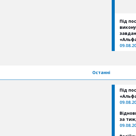
Під по
викону
завдан
«Альфа
напря
09.08.2
Останні
Під по
«Альфа
09.08.2
Віднов
за тиж
09.08.2