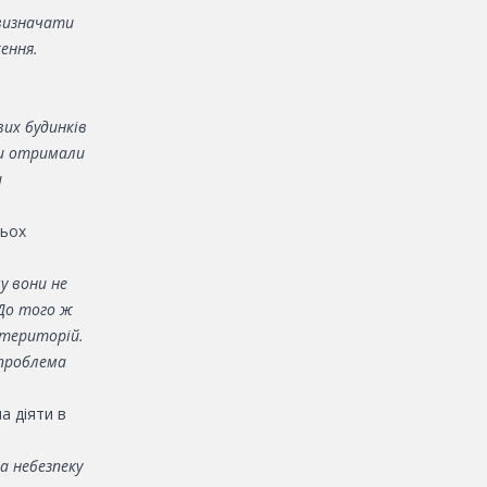
 визначати
ення.
их будинків
ди отримали
и
тьох
у вони не
До того ж
 територій.
 проблема
а діяти в
а небезпеку