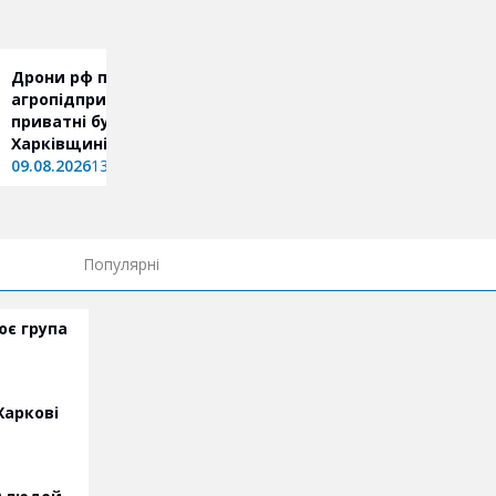
Дрони рф пошкодили
агропідприємство та
приватні будинки на
Харківщині
09.08.2026
13:11
Популярні
ює група
Харкові