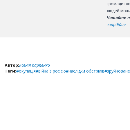
громади вже
людей можл
Читайте 
гвардійця
Автор:
Ксенія Карпенко
Теги:
#окупація
#війна з росією
#наслідки обстрілів
#зруйноване