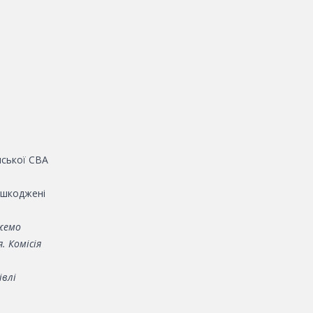
нської СВА
ошкоджені
жемо
 Комісія
івлі