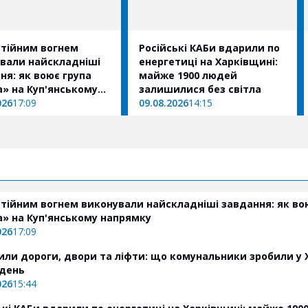
стійним вогнем
Російські КАБи вдарили по
вали найскладніші
енергетиці на Харківщині:
ня: як воює група
майже 1900 людей
» на Куп'янському
залишилися без світла
мку
026
17:09
09.08.2026
14:15
стійним вогнем виконували найскладніші завдання: як во
» на Куп'янському напрямку
026
17:09
или дороги, двори та ліфти: що комунальники зробили у 
день
026
15:44