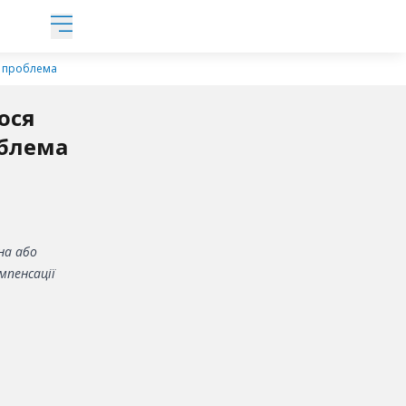
а проблема
ося
облема
на або
мпенсації