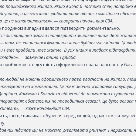
то пошкодженого житла. Якщо є хоча б частина стін, потрібно
йнування, а це можливо зробити лише під час комісійного обстеж
о це не встановлюється», — говорить начальниця СВА.
е поодинокі випадки вдалося підтвердити документально.
сія дистанційно змогла підтвердити знищення лише двох житлов
й — там, де залишилося фактично лише будівельне сміття. Ці лю
и і вже придбали нове житло. В усіх інших випадках підтвердит
складно», — зазначає Галина Турбаба.
 проблемою є відсутність оформленого права власності у бага
то людей не мають оформленого права власності на житло, том
тендувати на компенсацію. Це теж значно ускладнює ситуацію. 
Дворічна, Кам’янка і Бологівка віднесені до тимчасово окупованих
 територіях обстеження не проводиться взагалі. Це дуже велика
жителів», — каже начальниця СВА.
ить
,
що
це викликає обурення серед людей, однак комісія змушен
ну.
одавчих підстав ми не можемо ухвалювати рішення. І наражати н