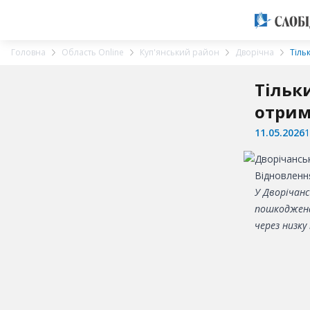
Головна
Область Online
Куп'янський район
Дворічна
Тіль
Тільк
отрим
11.05.2026
1
Відновлення
У Дворічанс
пошкоджена
через низку