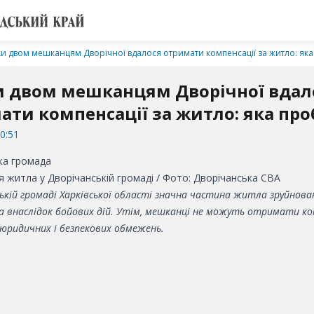
ки двом мешканцям Дворічної вдалося отримати компенсації за житло: як
и двом мешканцям Дворічної вдал
ати компенсації за житло: яка пр
0:51
 житла у Дворічанській громаді / Фото: Дворічанська СВА
ькій громаді Харківської області значна частина житла зруйнова
 внаслідок бойових дій. Утім, мешканці не можуть отримати ко
 юридичних і безпекових обмежень.