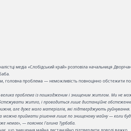
налістці медіа «Слобідський край» розповіла начальниця Дворіча
баба.
ами, головна проблема — неможливість повноцінно обстежити п
е велика проблема із пошкодженим і знищеним житлом. Ми не мо
обстежувати житло, і проводиться лише дистанційне обстеження.
тижня, але дуже мало матеріалів, які підтверджують руйнування.
о можна приймати рішення лише по знищеному майну — коли буд
же немає», — пояснює Галина Турбаба.
чає, що знищення майна дистанційно підтвердити доволі важко.