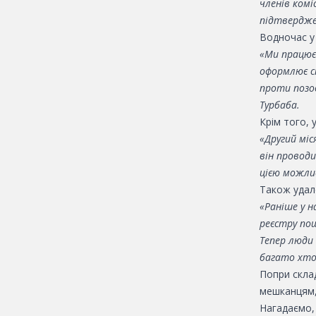
членів комі
підтвердже
Водночас у
«Ми працює
оформлює сп
проти позов
Турбаба.
Крім того,
«Другий міс
він провод
цією можли
Також удал
«Раніше у н
реєстру по
Тепер люди 
багато хто 
Попри скла
мешканцям, 
Нагадаємо,