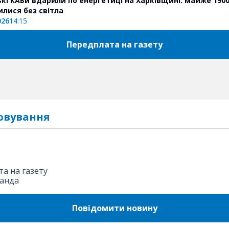
ькі КАБи вдарили по енергетиці на Харківщині: майже 190
лися без світла
026
14:15
Передплата на газету
овування
а на газету
анда
Повідомити новину