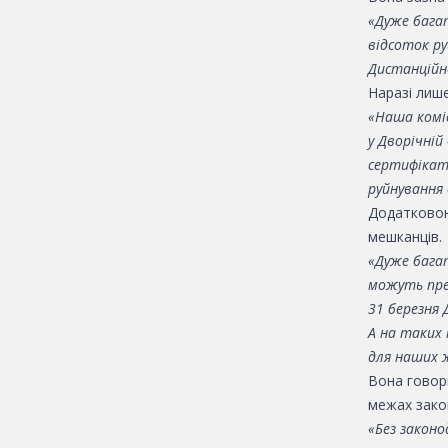
«Дуже бага
відсоток ру
Дистанційн
Наразі лиш
«Наша комі
у Дворічні
сертифікат
руйнування 
Додатковою
мешканців.
«Дуже бага
можуть пре
31 березня 
А на таких
для наших 
Вона говор
межах зако
«Без закон