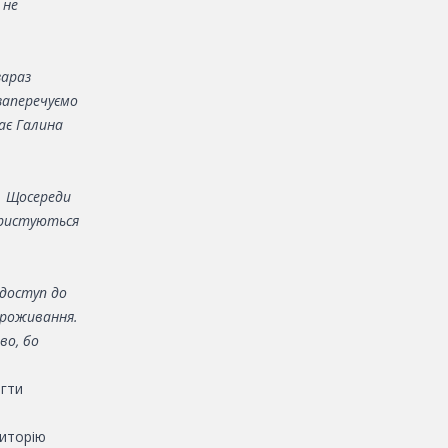
 не
зараз
заперечуємо
ає Галина
. Щосереди
ористуються
 доступ до
проживання.
во, бо
огти
риторію