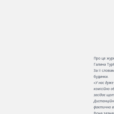
Про це жур
Галина Тур
За її слов
будинки.
«У нас дуж
комісійно 
засідає що
Дистанційн
фактично в
Вона зазна