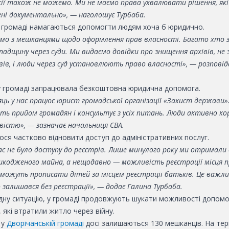
сії також не можемо. Ми не маємо права ухвалювати рішення, які
ні документально», — наголошує Турбаба.
 громаді намагаються допомогти людям хоча б юридично.
мо з мешканцями щодо оформлення прав власності. Багато хто 
адщину через суди. Ми видаємо довідки про знищення архівів, не 
ів, і люди через суд установлюють право власності», — розповід
 у громаді запрацювала безкоштовна юридична допомога.
яць у нас працює юрист громадської організації «Захист держави»
ить прийом громадян і консультує з усіх питань. Люди активно к
вістю», — зазначає начальниця СВА.
ося частково відновити доступ до адміністративних послуг.
ас не було доступу до реєстрів. Лише минулого року ми отримали
шкодженого майна, а нещодавно — можливість реєстрації місця 
можуть прописати дітей за місцем реєстрації батьків. Це важли
залишався без реєстрації», — додає Галина Турбаба.
дну ситуацію, у громаді продовжують шукати можливості допом
які втратили житло через війну.
 у
Дворічанській громаді
досі залишаються 130 мешканців. На те