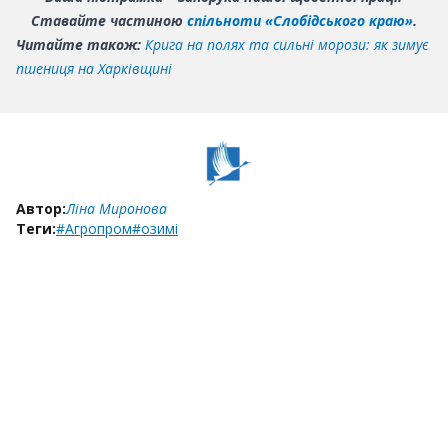
Ставайте частиною
спільноти «Слобідського краю»
.
Читайте також:
Крига на полях та сильні морози: як зимує
пшениця на Харківщині
Автор:
Ліна Миронова
Теги:
#Агропром
#озимі