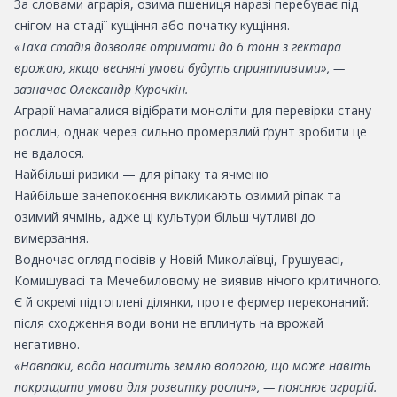
За словами аграрія, озима пшениця наразі перебуває під
снігом на стадії кущіння або початку кущіння.
«Така стадія дозволяє отримати до 6 тонн з гектара
врожаю, якщо весняні умови будуть сприятливими», —
зазначає Олександр Курочкін.
Аграрії намагалися відібрати моноліти для перевірки стану
рослин, однак через сильно промерзлий ґрунт зробити це
не вдалося.
Найбільші ризики — для ріпаку та ячменю
Найбільше занепокоєння викликають озимий ріпак та
озимий ячмінь, адже ці культури більш чутливі до
вимерзання.
Водночас огляд посівів у Новій Миколаївці, Грушувасі,
Комишувасі та Мечебиловому не виявив нічого критичного.
Є й окремі підтоплені ділянки, проте фермер переконаний:
після сходження води вони не вплинуть на врожай
негативно.
«Навпаки, вода наситить землю вологою, що може навіть
покращити умови для розвитку рослин», — пояснює аграрій.