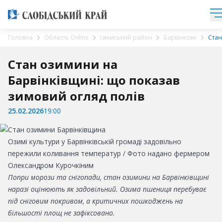
Головна
Область Online
Ізюмський район
Барвінкове
Стан
Стан озимини на
Барвінківщині: що показав
зимовий огляд полів
25.02.2026
19:00
Озимі культури у Барвінківській громаді задовільно
пережили коливання температур / Фото надано фермером
Олександром Курочкіним
Попри морози та снігопади, стан озимини на Барвінківщині
наразі оцінюють як задовільний. Озима пшениця перебуває
під сніговим покривом, а критичних пошкоджень на
більшості площ не зафіксовано.