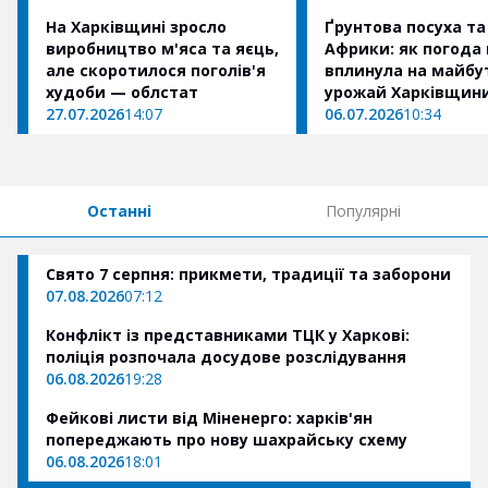
На Харківщині зросло
Ґрунтова посуха та
виробництво м'яса та яєць,
Африки: як погода 
але скоротилося поголів'я
вплинула на майбу
худоби — облстат
урожай Харківщин
27.07.2026
14:07
06.07.2026
10:34
Останні
Популярні
Свято 7 серпня: прикмети, традиції та заборони
07.08.2026
07:12
Конфлікт із представниками ТЦК у Харкові:
поліція розпочала досудове розслідування
06.08.2026
19:28
Фейкові листи від Міненерго: харків'ян
попереджають про нову шахрайську схему
06.08.2026
18:01