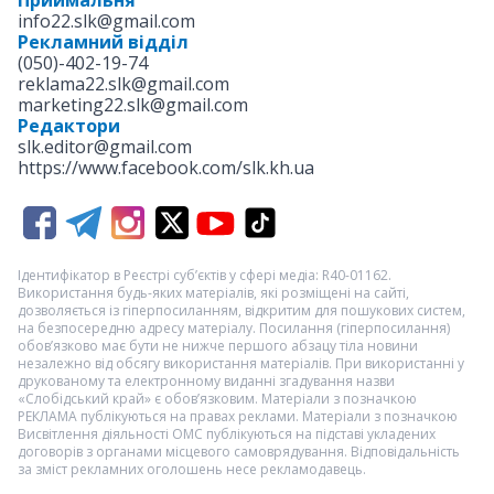
Приймальня
info22.slk@gmail.com
Рекламний відділ
(050)-402-19-74
reklama22.slk@gmail.com
marketing22.slk@gmail.com
Редактори
slk.editor@gmail.com
https://www.facebook.com/slk.kh.ua
Ідентифікатор в Реєстрі суб’єктів у сфері медіа: R40-01162.
Використання будь-яких матеріалів, які розміщені на сайті,
дозволяється із гіперпосиланням, відкритим для пошукових систем,
на безпосередню адресу матеріалу. Посилання (гіперпосилання)
обов’язково має бути не нижче першого абзацу тіла новини
незалежно від обсягу використання матеріалів. При використанні у
друкованому та електронному виданні згадування назви
«Слобідський край» є обов’язковим. Матеріали з позначкою
РЕКЛАМА
публікуються на правах реклами. Матеріали з позначкою
Висвітлення діяльності ОМС
публікуються на підставі укладених
договорів з органами місцевого самоврядування. Відповідальність
за зміст рекламних оголошень несе рекламодавець.