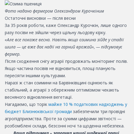
Фото надано фермером Олександром Курочкіним
Остаточні висновки — після весни
За 35 років роботи, каже Олександр Курочкін, лише одного
разу посіви не зійшли через щільну льодову кірку.
«Але все покаже весна. Навіть якщо озимина зійде у стадії
шила — це вже дає надії на гарний врожай», — підсумовує
фермер.
Після сходження снігу аграрії продовжать моніторинг полів.
Якщо частина посівів не відновиться, площі планують
пересіяти іншими культурами.
Наразі ж стан озимини на Барвінківщині оцінюють як
стабільний, а аграрії з обережним оптимізмом чекають
весняного відновлення вегетації.
Нагадаємо, що торік
майже 10 % податкових надходжень у
бюджет Близнюківської громади
забезпечили три провідні
агропідприємства. Проте за сухими цифрами звітності —
розбомблені склади, безсонні ночі та щоденна небезпека.
Ваша підтримка – запорука нашої щоденної праці.