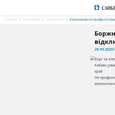
Головна
Всі Новини
Суспільство
Боржникам на прифронтових т
Боржн
відкл
26.09.2025
1
Кабмін ухва
край
На прифрон
газопостач