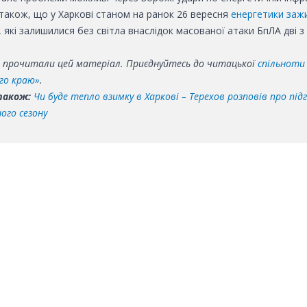
також, що у Харкові станом на ранок 26 вересня
енергетики зажи
, які залишилися без світла внаслідок масованої атаки БпЛА дві 
о прочитали цей матеріал. Приєднуйтесь до читацької
спільноти
го краю»
.
також:
Чи буде тепло взимку в Харкові – Терехов розповів про під
ого сезону