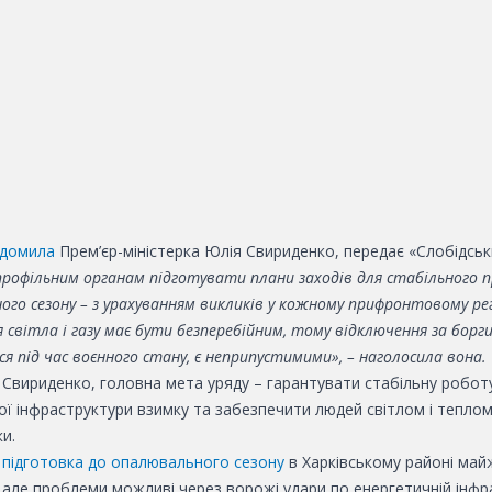
ідомила
Прем’єр-міністерка Юлія Свириденко, передає «Слобідськ
профільним органам підготувати плани заходів для стабільного 
ого сезону
–
з урахуванням викликів у кожному прифронтовому рег
світла і газу має бути безперебійним, тому відключення за борги,
я під час воєнного стану, є неприпустимими»,
–
наголосила вона.
 Свириденко, головна мета уряду
–
гарантувати стабільну робот
ої інфраструктури взимку та забезпечити людей світлом і теплом
и.
,
підготовка до опалювального сезону
в Харківському районі май
 але проблеми можливі через ворожі удари по енергетичній інфр