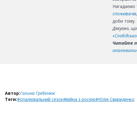
Нагадаємо 
споживачів
доби тому.
Дякуємо, щ
«Слобідсько
Читайте 
опалювальн
Автор:
Галина Гребенюк
Теги:
#опалювальний сезон
#війна з росією
#Юлія Свириденко