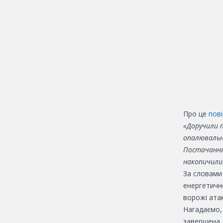
Про це
пов
«Доручили 
опалювальн
Постачання 
накопичилис
За словами
енергетичн
ворожі атак
Нагадаємо
завершена,