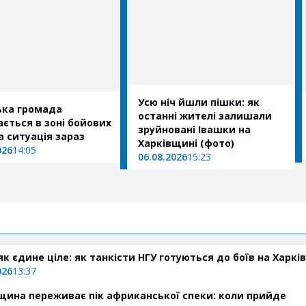
Усю ніч йшли пішки: як
ька громада
останні жителі залишали
ється в зоні бойових
зруйновані Івашки на
ка ситуація зараз
Харківщині (фото)
026
14:05
06.08.2026
15:23
як єдине ціле: як танкісти НГУ готуються до боїв на Харкі
026
13:37
щина переживає пік африканської спеки: коли прийде