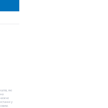
алів, які
 на
 нижче
истанні у
ковим.