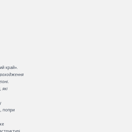
ий край».
проходження
іоні.
 які
у
, попри
же
аструктурі.