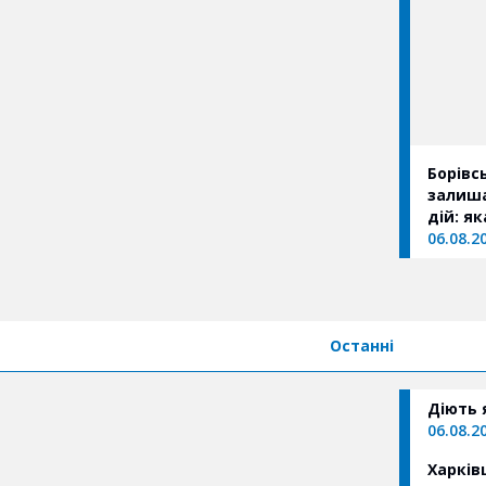
Борівс
залиша
дій: я
06.08.2
Останні
Діють 
06.08.2
Харків