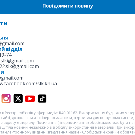
Повідомити новину
ти
ьня
k@gmail.com
й відділ
19-74
.slk@gmail.com
22.slk@gmail.com
ри
@gmail.com
w.facebook.com/slk.kh.ua
 в Реєстрі суб’єктів у сфері медіа: R40-01162. Використання будь-яких матері
 сайті, дозволяється із гіперпосиланням, відкритим для пошукових систем,
 адресу матеріалу. Посилання (гіперпосилання) обов’язково має бути не
цу тіла новини незалежно від обсягу використання матеріалів. При викор
та електронному виданні згадування назви «Слобідський край» є обов’яз