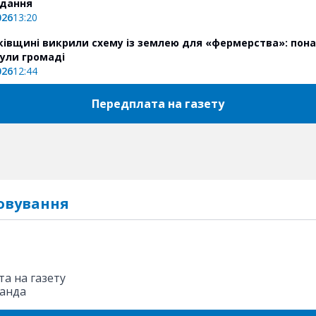
одання
026
13:20
ківщині викрили схему із землею для «фермерства»: пона
ули громаді
026
12:44
Передплата на газету
овування
а на газету
анда