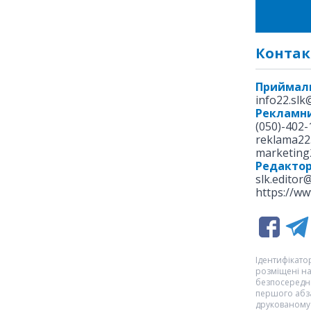
Контак
Приймал
info22.sl
Рекламни
(050)-402-
reklama22
marketing
Редакто
slk.editor
https://ww
Ідентифікатор
розміщені на
безпосередню
першого абза
друкованому 