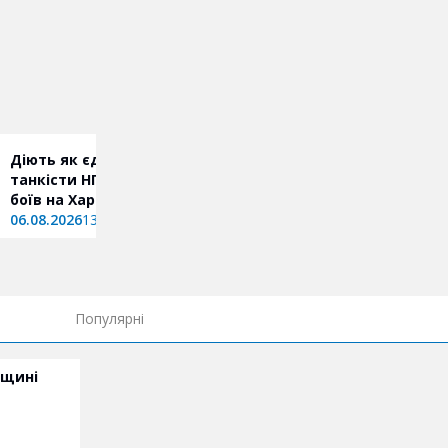
Діють як єдине ціле: як
Ракетний удар по Балак
танкісти НГУ готуються до
серед поранених троє 
боїв на Харківщині
і двоє чоловіків
06.08.2026
13:37
06.08.2026
10:52
Популярні
вщині