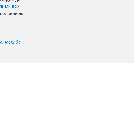
вили всіх
з половиною
готовку до