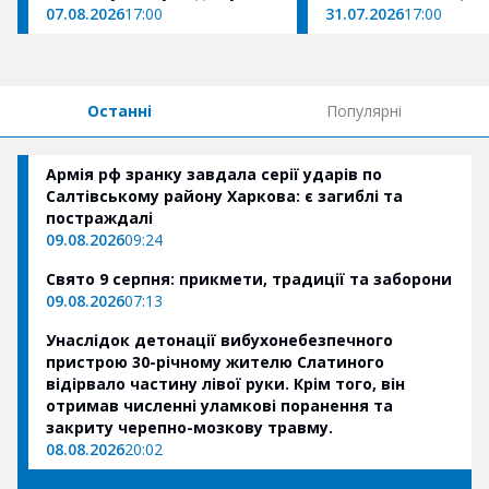
07.08.2026
17:00
31.07.2026
17:00
Останні
Популярні
Армія рф зранку завдала серії ударів по
Салтівському району Харкова: є загиблі та
постраждалі
09.08.2026
09:24
Свято 9 серпня: прикмети, традиції та заборони
09.08.2026
07:13
Унаслідок детонації вибухонебезпечного
пристрою 30-річному жителю Слатиного
відірвало частину лівої руки. Крім того, він
отримав численні уламкові поранення та
закриту черепно-мозкову травму.
08.08.2026
20:02