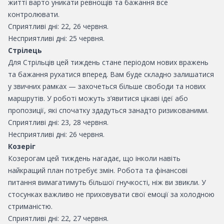
житті варто уникати ревнощів та бажання все
контролювати.
Сприятливі дні: 22, 26 червня.
Несприятливі дні: 25 червня.
Стрілець
Для Стрільців цей тиждень стане періодом нових вражень
та бажання рухатися вперед. Вам буде складно залишатися
у звичних рамках — захочеться більше свободи та нових
маршрутів. У роботі можуть з’явитися цікаві ідеї або
пропозиції, які спочатку здадуться занадто ризикованими.
Сприятливі дні: 23, 28 червня.
Несприятливі дні: 26 червня.
Козеріг
Козерогам цей тиждень нагадає, що інколи навіть
найкращий план потребує змін. Робота та фінансові
питання вимагатимуть більшої гнучкості, ніж ви звикли. У
стосунках важливо не приховувати свої емоції за холодною
стриманістю.
Сприятливі дні: 22, 27 червня.