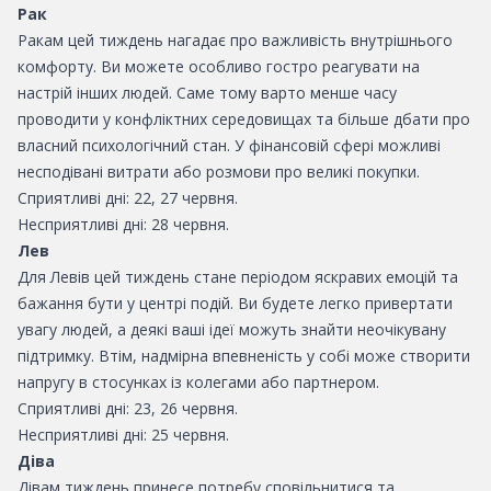
Рак
Ракам цей тиждень нагадає про важливість внутрішнього
комфорту. Ви можете особливо гостро реагувати на
настрій інших людей. Саме тому варто менше часу
проводити у конфліктних середовищах та більше дбати про
власний психологічний стан. У фінансовій сфері можливі
несподівані витрати або розмови про великі покупки.
Сприятливі дні: 22, 27 червня.
Несприятливі дні: 28 червня.
Лев
Для Левів цей тиждень стане періодом яскравих емоцій та
бажання бути у центрі подій. Ви будете легко привертати
увагу людей, а деякі ваші ідеї можуть знайти неочікувану
підтримку. Втім, надмірна впевненість у собі може створити
напругу в стосунках із колегами або партнером.
Сприятливі дні: 23, 26 червня.
Несприятливі дні: 25 червня.
Діва
Дівам тиждень принесе потребу сповільнитися та