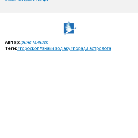
Автор:
Ірина Мнішек
Теги:
#гороскоп
#знаки зодіаку
#поради астролога