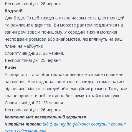
Несприятливі дні: 28 червня.
Водолій
Для Водоліїв цей тиждень стане часом нестандартних ідей
та важливих відкриттів. Ви можете раптом подивитися на
звичні речі зовсім по-іншому. У середині тижня можливі
несподівані розмови або знайомства, які вплинуть на ваші
плани на майбутнє.
Сприятливі дні: 23, 26 червня.
Несприятливі дні: 25 червня.
Риби
У творчості та особистих захопленнях можливе справжнє
натхнення. Але водночас ви можете швидко втомлюватися
від великої кількості людей або емоційних розмов. Тому вам
краще провести цей тиждень без шуму та зайвої метушні.
Сприятливі дні: 22, 28 червня.
Несприятливі дні: 26 червня.
Контент має розважальний характер
Читайте також:
Від фішингу до фейкової евакуації: головні
схеми кіберзлочинців