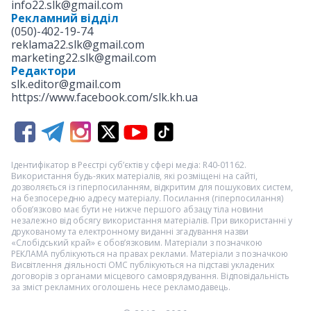
info22.slk@gmail.com
Рекламний відділ
(050)-402-19-74
reklama22.slk@gmail.com
marketing22.slk@gmail.com
Редактори
slk.editor@gmail.com
https://www.facebook.com/slk.kh.ua
Ідентифікатор в Реєстрі суб’єктів у сфері медіа: R40-01162.
Використання будь-яких матеріалів, які розміщені на сайті,
дозволяється із гіперпосиланням, відкритим для пошукових систем,
на безпосередню адресу матеріалу. Посилання (гіперпосилання)
обов’язково має бути не нижче першого абзацу тіла новини
незалежно від обсягу використання матеріалів. При використанні у
друкованому та електронному виданні згадування назви
«Слобідський край» є обов’язковим. Матеріали з позначкою
РЕКЛАМА
публікуються на правах реклами. Матеріали з позначкою
Висвітлення діяльності ОМС
публікуються на підставі укладених
договорів з органами місцевого самоврядування. Відповідальність
за зміст рекламних оголошень несе рекламодавець.