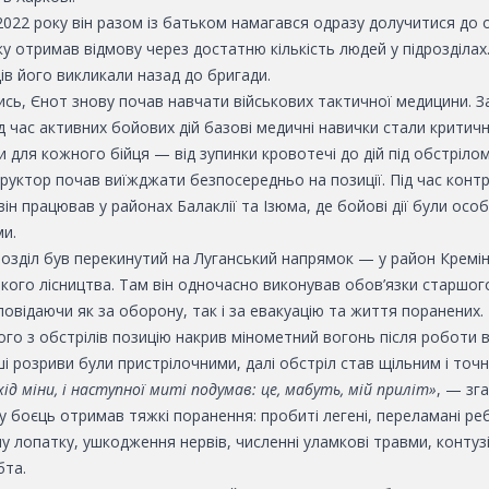
2022 року він разом із батьком намагався одразу долучитися до 
у отримав відмову через достатню кількість людей у підрозділах
ців його викликали назад до бригади.
сь, Єнот знову почав навчати військових тактичної медицини. З
д час активних бойових дій базові медичні навички стали критич
 для кожного бійця — від зупинки кровотечі до дій під обстрілом
руктор почав виїжджати безпосередньо на позиції. Під час конт
він працював у районах Балаклії та Ізюма, де бойові дії були осо
ми.
розділ був перекинутий на Луганський напрямок — у район Кремін
кого лісництва. Там він одночасно виконував обов’язки старшого
повідаючи як за оборону, так і за евакуацію та життя поранених.
ного з обстрілів позицію накрив мінометний вогонь після роботи
і розриви були пристрілочними, далі обстріл став щільним і точн
хід міни, і наступної миті подумав: це, мабуть, мій приліт»
, — зг
у боєць отримав тяжкі поранення: пробиті легені, переламані ре
 лопатку, ушкодження нервів, численні уламкові травми, контуз
бта.