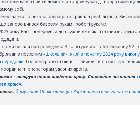
 він залишався при свідомості й координував дії побратимів що
амому собі.
ення на нього чекали операції та тривала реабілітація. Військов
 що заново вчився базовим рухам і роботі руками.
2023 року Єнот повернувся до служби вже як штатний інструктор 
медицини.
 що ми писали про розвідника 4-го штурмового батальйону
92-ї 
бригади
з позивним
«Школьнік», який з початку 2024 року викону
а передовій
. Головна робота бійця — виявляти позиції противник
 координати операторам ударних дронів.
имка – запорука нашої щоденної праці. Ставайте частиною
с
ого краю»
.
також:
Йому лише 19: як хлопець з Харківщини став голосом бойов