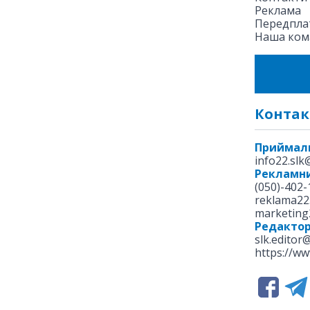
Реклама
Передплат
Наша ком
Контак
Приймал
info22.sl
Рекламни
(050)-402-
reklama22
marketing
Редакто
slk.editor
https://ww