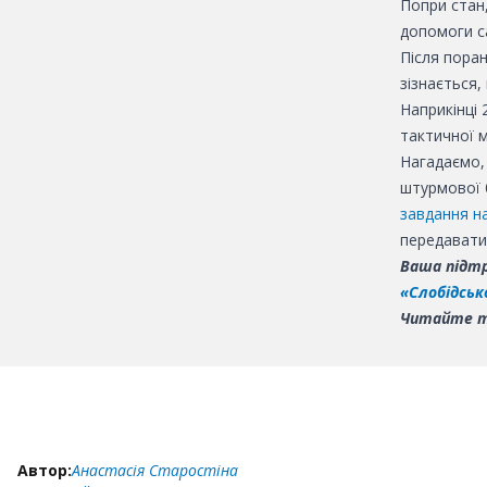
Попри стан,
допомоги с
Після поран
зізнається,
Наприкінці 
тактичної 
Нагадаємо,
штурмової 
завдання н
передавати
Ваша підтр
«Слобідськ
Читайте 
Автор:
Анастасія Старостіна