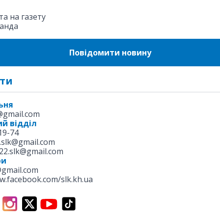
а на газету
анда
Повідомити новину
ти
ьня
k@gmail.com
й відділ
19-74
.slk@gmail.com
22.slk@gmail.com
ри
@gmail.com
w.facebook.com/slk.kh.ua