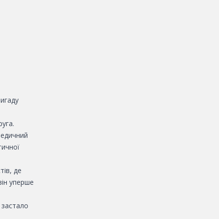
игаду
руга.
медичний
тичної
тів, де
він уперше
 застало