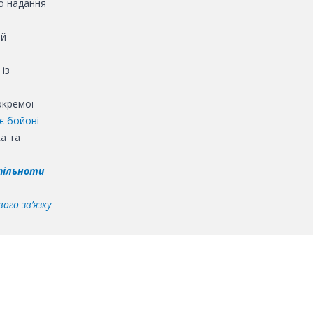
до надання
ий
із
окремої
є бойові
а та
пільноти
ого зв’язку