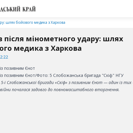
ру: шлях бойового медика з Харкова
 після мінометного удару: шлях
ого медика з Харкова
2:22
 із позивним Єнот/Фото: 5 Слобожанська бригада "Скіф" НГУ
5-ї Слобожанської бригади «Скіф» з позивним Єнот — один із тих 
я війни почалася задовго до повномасштабного вторгнення.