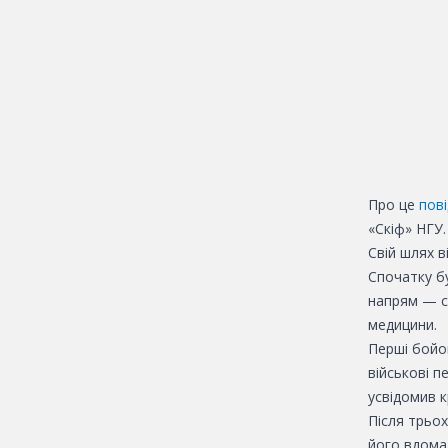
Про це
пов
«Скіф» НГУ.
Свій шлях в
Спочатку б
напрям — с
медицини.
Перші бойов
військові п
усвідомив 
Після трьо
його вдома 