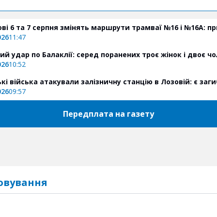
ові 6 та 7 серпня змінять маршрути трамваї №16 і №16А: п
026
11:47
ий удар по Балаклії: серед поранених троє жінок і двоє чо
026
10:52
ькі війська атакували залізничну станцію в Лозовій: є заги
026
09:57
Передплата на газету
овування