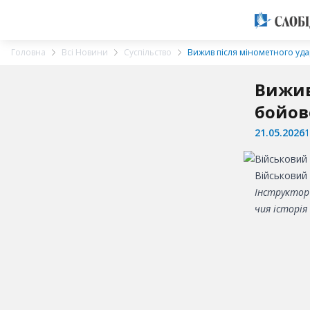
Головна
Всі Новини
Суспільство
Вижив після мінометного уда
Вижив
бойов
21.05.2026
1
Військовий
Інструктор 
чия історі