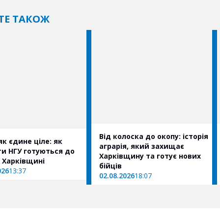
ТЕ ТАКОЖ
Від колоска до окопу: історія
як єдине ціле: як
аграрія, який захищає
ти НГУ готуються до
Харківщину та готує нових
а Харківщині
бійців
026
13:37
02.08.2026
18:07