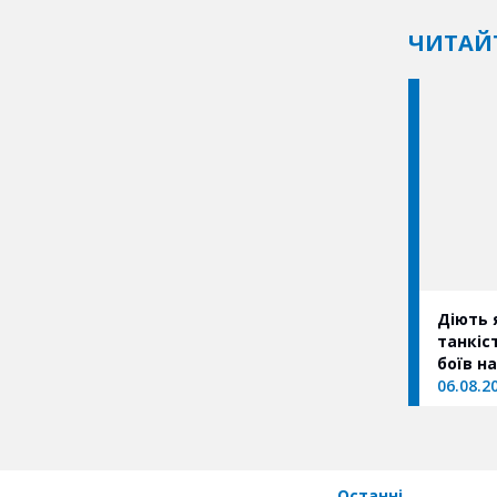
ЧИТАЙ
Діють 
танкіс
боїв н
06.08.2
Останні