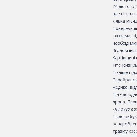
24 лютого 
але спочатк
кілька міся
Повернувши
словами, пі
необхідними
Згодом інст
Харківщині 
інтенсивни
Пізніше під
Серебрянсь
медика, від
Під час од
дрона. Перш
«Я почув ви
Після вибух
роздроблену
травму хре