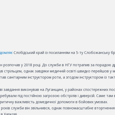
ідомляє
Слобідський край із посиланням на
5-ту Слобожанську бр
ін розпочав у 2018 році. До служби в НГУ потрапив за порадою д
ув стрільцем, однак завдяки медичній освіті швидко перейшов у 
тав санітарним інструктором роти, а згодом інструктором із так
і завдання виконував на Луганщині, у районах спостережних пос
еребували під постійною загрозою обстрілів і диверсій. Саме там 
критичну важливість домедичної допомоги в бойових умовах.
х років служби він звільнився, однак повномасштабне вторгнення
в Харкові.