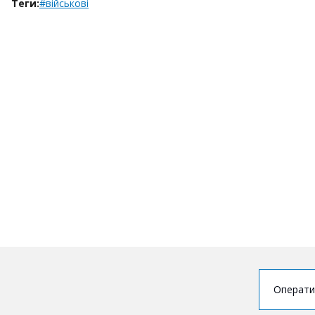
Теги:
#військові
Операти