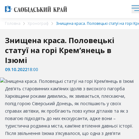
Головна
Хронограф
Знищена краса. Половецькі статуї на горі Кр
Знищена краса. Половецькі
статуї на горі Крем’янець в
Ізюмі
09.10.2022
18:00
Дев’ять старовинних кам’яних ідолів з високого пагорба
Харківщини роками дивились, як звивається, плескаючи,
попід горою Сіверський Донець, як поспішають у своїх
справах автівки, як пробігають повз купки дітлахів та як з
повагою підходять до них екскурсанти, адже вони –
туристична родзинка міста, кам’яне втілення давньої історії.
Після звільнення Ізюма з’ясувалося, що одна з дев’яти