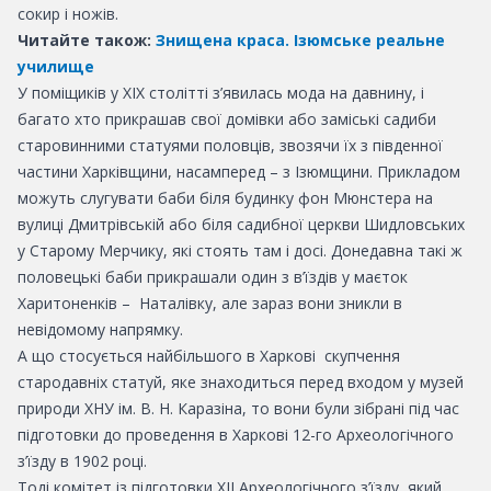
сокир і ножів.
Читайте також:
Знищена краса. Ізюмське реальне
училище
У поміщиків у ХIX столітті з’явилась мода на давнину, і
багато хто прикрашав свої домівки або заміські садиби
старовинними статуями половців, звозячи їх з південної
частини Харківщини, насамперед – з Ізюмщини. Прикладом
можуть слугувати баби біля будинку фон Мюнстера на
вулиці Дмитрівській або біля садибної церкви Шидловських
у Старому Мерчику, які стоять там і досі. Донедавна такі ж
половецькі баби прикрашали один з в’їздів у маєток
Харитоненків – Наталівку, але зараз вони зникли в
невідомому напрямку.
А що стосується найбільшого в Харкові скупчення
стародавніх статуй, яке знаходиться перед входом у музей
природи ХНУ ім. В. Н. Каразіна, то вони були зібрані під час
підготовки до проведення в Харкові 12-го Археологічного
з’їзду в 1902 році.
Тоді комітет із підготовки XII Археологічного з’їзду, який