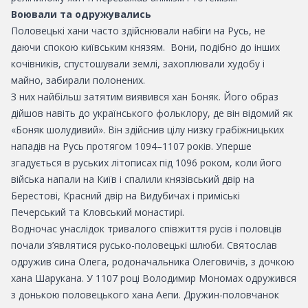
Воювали та одружувались
Половецькі хани часто здійснювали набіги на Русь, не
даючи спокою київським князям. Вони, подібно до інших
кочівників, спустошували землі, захоплювали худобу і
майно, забирали полонених.
З них найбільш затятим виявився хан Боняк. Його образ
дійшов навіть до українського фольклору, де він відомий як
«Боняк шолудивий». Він здійснив цілу низку грабіжницьких
нападів на Русь протягом 1094–1107 років. Уперше
згадується в руських літописах під 1096 роком, коли його
війська напали на Київ і спалили князівський двір на
Берестові, Красний двір на Видубичах і приміські
Печерський та Кловський монастирі.
Водночас унаслідок тривалого співжиття русів і половців
почали з’являтися русько-половецькі шлюби. Святослав
одружив сина Олега, родоначальника Олеговичів, з дочкою
хана Шарукана. У 1107 році Володимир Мономах одружився
з донькою половецького хана Аепи. Дружин-половчанок