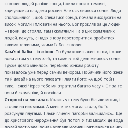
створив людей раніше сонця, і жили вони в темряві,
харчувалися плодами рослин. Але ось явилося сонце. Люди
сполошилися і, щоб спекатися сонця, почали виходжати на
високі могили і плювати на нього. Бог прокляв за це людей
– і вони, де стояли, там і скам’яніли. Та в цих скам’янілих
людей, кажуть, є надія знову перетворитися, зробитися
такими ж живими, якими їх Бог створив.
Кам’яні баби – із жінок.
То були колись живі жінки, і жали
вони літом у степу хліб, та саме в той день мінилось сонце.
І дуже довго мінилось; перебило жінкам роботу –
показалось уже перед самим вечором. Побачили його жінки
та й давай на нього плювати і лаяти його: «А щоб тобі і
таке, і сяке! Через тебе ми втратили багато часу!». От за те
вони й скам’яніли, й посліпли.
Сторожі на могилах.
Колись у степу було більше могил, і
стояли на них мамаї. А менше тих могил стало, бо їх
розсунули плугами. Тільки глиняні пагорби залишились... Ще
до Христового народження був потоп. У тих місцях, де вода
людей застукала, вони насипали могили і рятувалися на них.