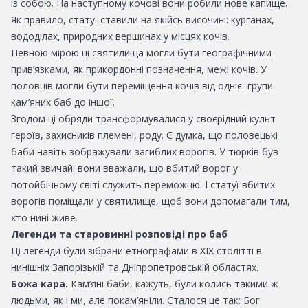
із собою. На наступному кочові вони робили нове капище.
Як правило, статуї ставили на якійсь височині: курганах,
вододілах, природних вершинах у місцях кочів.
Певною мірою ці святилища могли бути географічними
прив’язками, як прикордонні позначення, межі кочів. У
половців могли бути переміщення кочів від однієї групи
кам’яних баб до іншої.
Згодом ці обряди трансформувалися у своєрідний культ
героїв, захисників племені, роду. Є думка, що половецькі
баби навіть зображували загиблих ворогів. У тюрків був
такий звичай: вони вважали, що вбитий ворог у
потойбічному світі служить переможцю. І статуї вбитих
ворогів поміщали у святилище, щоб вони допомагали тим,
хто нині живе.
Легенди та старовинні розповіді про баб
Ці легенди були зібрани етнографами в ХIX столітті в
нинішніх Запорізькій та Дніпропетровській областях.
Божа кара.
Кам’яні баби, кажуть, були колись такими ж
людьми, як і ми, але покам’яніли. Сталося це так: Бог