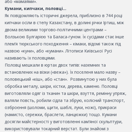
або «мамаями».
Кумани, кипчаки, половці...
Як повідомляють історичні джерела, приблизно в 744 році
кипчаки осіли в степу Казахстану, в долині річки Іртиш, між
двома великими торгово-політичними центрами –
Волзькою Булгарією та Баласа-гуном. Їх сусідами стає інше
плем’я тюркського походження – кімаки, відомі також під
назвою «куни», або «кумани». Літописи Київської Русі
називають їх половцями.
Половці мешкали в юртах двох типів: наземних та
встановлених на візки («вежа»). Їх поселеня мало назву –
половецький «кіш», або «стан». Розвинутою у них була
обробка металу, шкіри, кістки, дерева, каменю. Половці
виготовляли одяг із тканин та шкіри, взуття, ремінну упряж,
валяли повсть, робили сідла та збрую, колісний транспорт,
озброєння (шоломи, щити, шаблі, луки, ножі), прикраси
(намисто, сережки, браслети, ланцюжки) тощо. Кумани
досягли майстерності у виготовленні кам’яної скульптури,
використовували токарний верстат. Були знайомі з