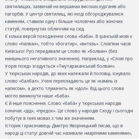
святилищах, зазвичай на вершинах високих курганів або
пагорбів. У центрі святилищ, які іноді обгороджувалися
камінням, ставили одну і більше чоловічих або жіночих
статуй, повернутих обличчям на схід.
Є кілька версій походження слова «баба». В іранській мові є
слово «палван», тобто «богатир», «витязь». Слов’яни часів
Київської Русі передавали це слово як «болван» (без
нинішнього негативного значення). Наприклад, у «Слові про
Ігорів похід» згадується «Тмутараканський болван».
У тюркських народів, до яких належали й половці, існувало
слово «балбал». Учені перекладають це як «камінь із
написом», а дехто тлумачить як «ідол». Від цього слова
могло виникнути наше «баба».
Є й інше пояснення. Слово «бабá» у тюркських народів
означає «дід», «предок». Це слово у народів Сходу і сьогодні
побутує в їхніх мовах з тим же значенням.
Історик і краєзнавець Дмитро Яворницький писав, що в
народі ці статуї довгий час називали «маріїними каменями»,