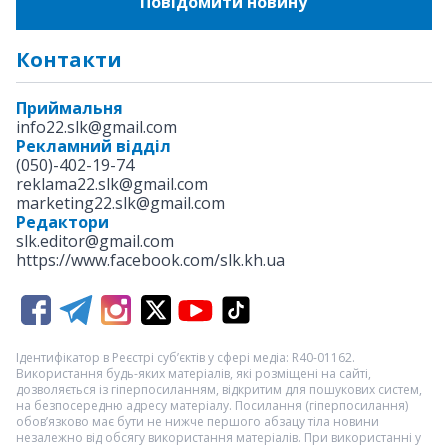
Повідомити новину
Контакти
Приймальня
info22.slk@gmail.com
Рекламний відділ
(050)-402-19-74
reklama22.slk@gmail.com
marketing22.slk@gmail.com
Редактори
slk.editor@gmail.com
https://www.facebook.com/slk.kh.ua
Ідентифікатор в Реєстрі суб’єктів у сфері медіа: R40-01162.
Використання будь-яких матеріалів, які розміщені на сайті,
дозволяється із гіперпосиланням, відкритим для пошукових систем,
на безпосередню адресу матеріалу. Посилання (гіперпосилання)
обов’язково має бути не нижче першого абзацу тіла новини
незалежно від обсягу використання матеріалів. При використанні у