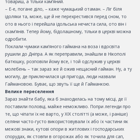
товариш, а тільки кам’яний.
– Е-е, погане діло, – каже чумацький отаман. – Ліг біля
ідоляки та, може, ще й не перехрестився перед сном, то
ото в нього і перейшла ідольська нечиста сила, ото він і
скам’янів. Тепер йому, бідолашному, тільки в церкві можна
одробити.
Поклали чумаки кам’яного гаймана на воза і вдосвіта
рушили до Дніпра. А як переправили, знайшли в Нікополі
батюшку, розповіли йому все, і той одслужив у церкві
молебень – так зараз же й ожив нещасний гайман. Ну, а ту
могилу, де приключилася ця пригода, люди назвали
Гаймановою. Буває, що звуть її ще й Гайманкою.
Велике переселення
Зараз знайти бабу, яка б знаходилась на тому місці, де її
поставили половці, майже неможливо. Попри легенди про
те, що чіпати їх не варто, у ХIX столітті (а може, і раніше)
селяни часто-густо використовували їх або їх частини як
межові знаки, кутові опори в житлових і господарських
спорудах, як стовпи в огорожах або як точила для сап,