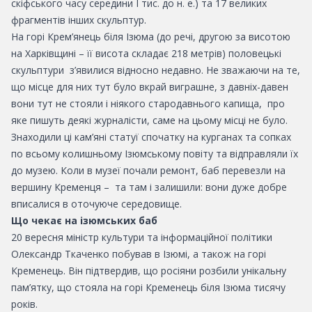
скіфського часу середини I тис. до н. е.) та 17 великих
фрагментів інших скульптур.
На горі Крем’янець біля Ізюма (до речі, другою за висотою
на Харківщині – її висота складає 218 метрів) половецькі
скульптури з’явилися відносно недавно. Не зважаючи на те,
що місце для них тут було вкрай виграшне, з давніх-давен
вони тут не стояли і ніякого стародавнього капища, про
яке пишуть деякі журналісти, саме на цьому місці не було.
Знаходили ці кам’яні статуї спочатку на курганах та сопках
по всьому колишньому Ізюмському повіту та відправляли їх
до музею. Коли в музеї почали ремонт, баб перевезли на
вершину Кременця – та там і залишили: вони дуже добре
вписалися в оточуюче середовище.
Що чекає на ізюмських баб
20 вересня міністр культури та інформаційної політики
Олександр Ткаченко побував в Ізюмі, а також на горі
Кременець. Він підтвердив, що росіяни розбили унікальну
пам’ятку, що стояла на горі Кременець біля Ізюма тисячу
років.