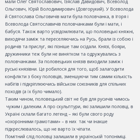
мали Олег Святославович, Ізяслав Давидович, Всеволод
Ольгович, Юрій Володимирович (Довгорукий). У Всеволода
й Святослава Ольговичів мати була половчанка, в Ігоря і
Всеволода Святославичів половчанками були і мати, і
бабуся. Також варто усвідомлювати, що половецькі княжні,
виходячи заміж та переселяючись на Русь, брали із собою і
родичів та прислуг, які пізніше там осідали. Князі, бояри,
дружинники теж були не винятком та одружувались з
половчанками. За половецьких князів виходили заміж і
руські князівни. Це робилося для того, щоб залагодити
конфлікти з боку половців, зменшуючи тим самим кількість
набігів і підкріплюючись військом союзників для cпільних
походів (а їх було чимало).
Таким чином, половецький світ не був для русичів чимось
чужим і далеким. А про скульптури, які залишили половці, в
Україні склали багато легенд – які були свого роду
«охоронними грамотами» – в них так чи інакше
підкреслювалось, що не варто їх чіпати.
Помітний слід половці залишили в українській топоніміці.