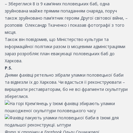
– Збереглися 8 із 9 кам’яних половецьких баб, одна
зруйнована майже прямим попаданням снаряда, поруч
також зруйновано пам’ятник героям Другої світової війни, –
розповів Олександр Ткаченко і показав фотографії з того
місця.
Також він повідомив, що Міністерство культури та
інформаційної політики разом із місцевими адміністраціями
зараз розробляє план евакуюації половецьких баб до
Харкова.
Р.S.
Днями фахівці ретельно зібрали уламки половецької баби
та відвезли їх до Харкова. Чи вдасться її реконструювати –
вирішувати реставраторам, бо не всі фрагменти скульптури
збереглися.
Фото зі сторінки в Facebook Ольги Сошникової.