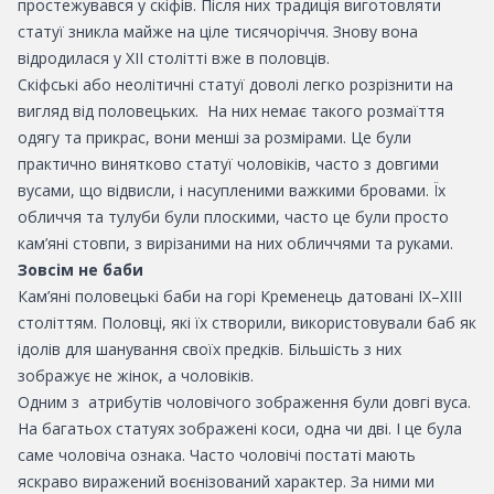
простежувався у скіфів. Після них традиція виготовляти
статуї зникла майже на ціле тисячоріччя. Знову вона
відродилася у XII столітті вже в половців.
Скіфські або неолітичні статуї доволі легко розрізнити на
вигляд від половецьких. На них немає такого розмаїття
одягу та прикрас, вони менші за розмірами. Це були
практично винятково статуї чоловіків, часто з довгими
вусами, що відвисли, і насупленими важкими бровами. Їх
обличчя та тулуби були плоскими, часто це були просто
кам’яні стовпи, з вирізаними на них обличчями та руками.
Зовсім не баби
Кам’яні половецькі баби на горі Кременець датовані IX–XIII
століттям. Половці, які їх створили, використовували баб як
ідолів для шанування своїх предків. Більшість з них
зображує не жінок, а чоловіків.
Одним з атрибутів чоловічого зображення були довгі вуса.
На багатьох статуях зображені коси, одна чи дві. І це була
саме чоловіча ознака. Часто чоловічі постаті мають
яскраво виражений воєнізований характер. За ними ми