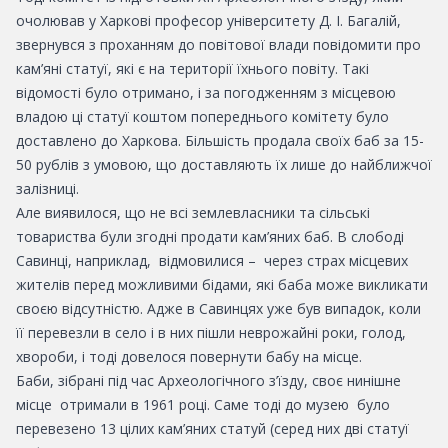
очолював у Харкові професор університету Д. І. Багалій,
звернувся з проханням до повітової влади повідомити про
кам’яні статуї, які є на території їхнього повіту. Такі
відомості було отримано, і за погодженням з місцевою
владою ці статуї коштом попереднього комітету було
доставлено до Харкова. Більшість продала своїх баб за 15-
50 рублів з умовою, що доставляють їх лише до найближчої
залізниці.
Але виявилося, що не всі землевласники та сільські
товариства були згодні продати кам’яних баб. В слободі
Савинці, наприклад, відмовилися – через страх місцевих
жителів перед можливими бідами, які баба може викликати
своєю відсутністю. Адже в Савинцях уже був випадок, коли
її перевезли в село і в них пішли неврожайні роки, голод,
хвороби, і тоді довелося повернути бабу на місце.
Баби, зібрані під час Археологічного з’їзду, своє нинішне
місце отримали в 1961 році. Саме тоді до музею було
перевезено 13 цілих кам’яних статуй (серед них дві статуї