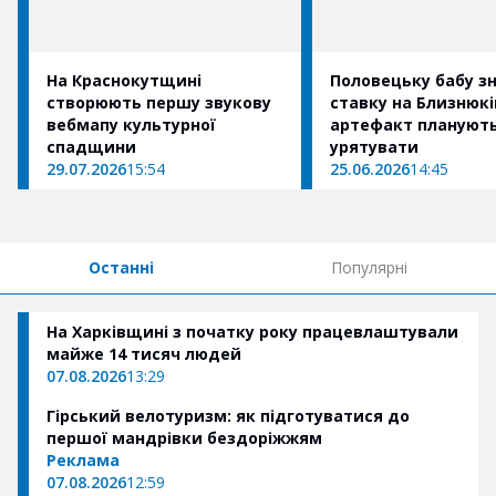
На Краснокутщині
Половецьку бабу з
створюють першу звукову
ставку на Близнюкі
вебмапу культурної
артефакт плануют
спадщини
урятувати
29.07.2026
15:54
25.06.2026
14:45
Останні
Популярні
На Харківщині з початку року працевлаштували
майже 14 тисяч людей
07.08.2026
13:29
Гірський велотуризм: як підготуватися до
першої мандрівки бездоріжжям
Реклама
07.08.2026
12:59