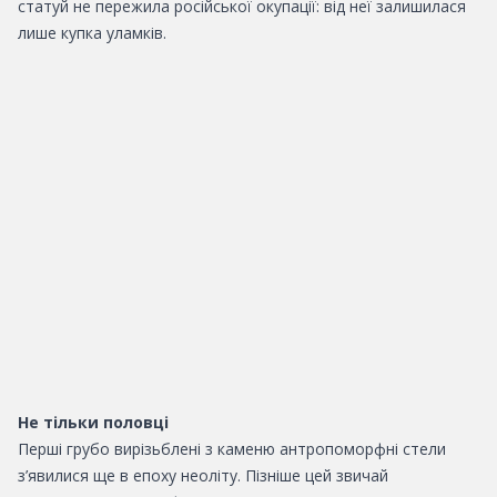
статуй не пережила російської окупації: від неї залишилася
лише купка уламків.
Не тільки половці
Перші грубо вирізьблені з каменю антропоморфні стели
з’явилися ще в епоху неоліту. Пізніше цей звичай