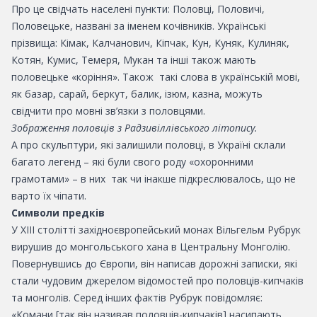
Про це свідчать населені пункти: Половці, Половичі,
Половецьке, названі за іменем кочівників. Українські
прізвища: Кімак, Калчанович, Кіпчак, Кун, Куняк, Кулиняк,
Котян, Кумис, Темеря, Мукан та інші також мають
половецьке «коріння». Також такі слова в українській мові,
як базар, сарай, беркут, балик, ізюм, казна, можуть
свідчити про мовні зв’язки з половцями.
Зображення половців з Радзивіллівського літопису.
А про скульптури, які залишили половці, в Україні склали
багато легенд – які були свого роду «охоронними
грамотами» – в них так чи інакше підкреслювалось, що не
варто їх чіпати.
Символи предків
У XIII столітті західноєвропейський монах Вільгельм Рубрук
вирушив до монгольського хана в Центральну Монголію.
Повернувшись до Європи, він написав дорожні записки, які
стали чудовим джерелом відомостей про половців-кипчаків
та монголів. Серед інших фактів Рубрук повідомляє:
«Комани [так він називав половців-кипчаків] насипають