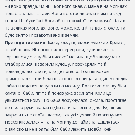
Чи воно правда, чи ні – Бог його знає. А мамаїв на могилах
понаставляли татари. Вони всі стояли обличчям на схід
сонця. Це були їхні боги або сторожі. Стояли мамаї тільки
на великих могилах. Воно, може, коли й на всіх стояли, та
було знято і позакопувано в землю.
Пригода гаймана.
Їхали, кажуть, якось чумаки з Криму і,
не дійшовши Нікопольської переправи, зупинилися на
горішньому степу біля високої могили, щоб заночувати.
Отаборилися, наварили кулешу, повечеряли та й
повкладалися спати, хто де попало. Той під возом
примостився, той біля погаслого вогнища, а один молодий
гайман подався ночувати на могилу. Постелив свитку біля
кам’яної баби, ліг та й почав уже засинати. Коли це
увижається йому, що баба ворухнулася, ожила, простягає
до нього руки і давай підбивати на грішне діло. Ех, він як
закричить не своїм гласом, так усі чумаки й прокинулися.
Посхоплювалися – та на могилу до гаймана. Дивляться і
очам своїм не вірять: біля баби лежить мовби їхній