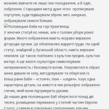
можемо вивчати не лише їхнє походження, а й одяг,
озброєння. Стародавні митці дуже чітко прописували
портупею, куди підвішували зброю: меч, кинджал,
зображували захисні бляшки.
У жіночих статуй кіс немає, але є головні убори різної
форми. Жіночі зображення мають яскраво виражені
дітородні органи. Це обов’язково відкриті груди. На одній
статуї, знайденій у Луганській області, навіть вирізане
немовля. Це також пов’язано з культом предків, культом
матері. А ще жіночі скульптури символізували
непереможність і безсмертя воїнів. Покровителі в образі
жінки давали їм силу, вигодовували та оберігали їх.
Більш ранні баби – «стоячі», пізні – «сидячі». Існує одна
характерна деталь: на животі в них рельєфно зображено
глечик, який вони підтримують руками.
До наших днів половецьких баб збереглося понад дві
тисячі, розміщених переважно у степній частині Європи.
Статуї ставили в спеціально споруджених для них