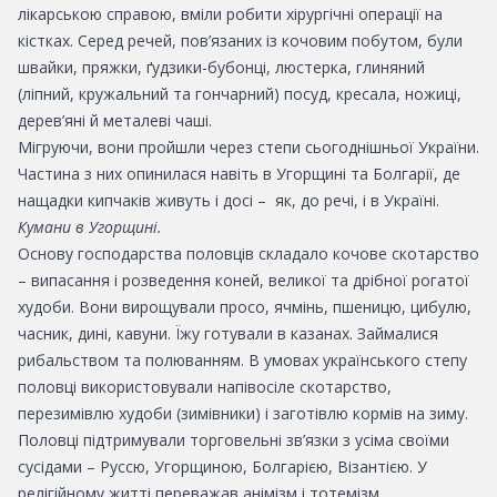
лікарською справою, вміли робити хірургічні операції на
кістках. Серед речей, пов’язаних із кочовим побутом, були
швайки, пряжки, ґудзики-бубонці, люстерка, глиняний
(ліпний, кружальний та гончарний) посуд, кресала, ножиці,
дерев’яні й металеві чаші.
Мігруючи, вони пройшли через степи сьогоднішньої України.
Частина з них опинилася навіть в Угорщині та Болгарії, де
нащадки кипчаків живуть і досі – як, до речі, і в Україні.
Кумани в Угорщині.
Основу господарства половців складало кочове скотарство
– випасання і розведення коней, великої та дрібної рогатої
худоби. Вони вирощували просо, ячмінь, пшеницю, цибулю,
часник, дині, кавуни. Їжу готували в казанах. Займалися
рибальством та полюванням. В умовах українського степу
половці використовували напівосіле скотарство,
перезимівлю худоби (зимівники) і заготівлю кормів на зиму.
Половці підтримували торговельні зв’язки з усіма своїми
сусідами – Руссю, Угорщиною, Болгарією, Візантією. У
релігійному житті переважав анімізм і тотемізм.