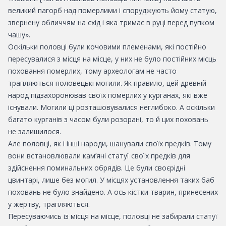
великий пагорб над померлими і споруджують йому статую,
звернену обличчям на схід і яка тримає в руці перед пупком
чашу».
Оскільки половці були кочовими племенами, які постійно
пересувалися з місця на місце, у них не було постійних місць
поховання померлих, тому археологам не часто
трапляються половецькі могили. Як правило, цей древній
народ підзахоронював своїх померлих у курганах, які вже
існували. Могили ці розташовувалися неглибоко. А оскільки
багато курганів з часом були розорані, то й цих поховань
не залишилося.
Але половці, як і інші народи, шанували своїх предків. Тому
вони встановлювали кам’яні статуї своїх предків для
здійснення поминальних обрядів. Це були своєрідні
цвинтарі, лише без могил. У місцях установлення таких баб
поховань не було знайдено. А ось кістки тварин, принесених
у жертву, трапляються.
Пересуваючись із місця на місце, половці не забирали статуї