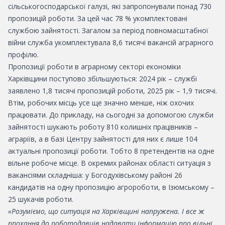
сільськогосподарської галузі, які запропонували понад 730
пропозицій роботи. За цей час 78 % укомплектовані
службою зайнятості. Загалом за період повномасштабної
війни служба укомплектувала 8,6 тисячі вакансій аграрного
профілю.
Пропозиції роботи в аграрному секторі економіки
Харківщини поступово збільшуються: 2024 рік – службі
заявлено 1,8 тисячі пропозицій роботи, 2025 рік – 1,9 тисячі.
Втім, робочих місць усе ще значно менше, ніж охочих
працювати. До прикладу, на сьогодні за допомогою служби
зайнятості шукають роботу 810 колишніх працівників –
аграріїв, а в базі Центру зайнятості для них є лише 104
актуальні пропозиції роботи. Тобто 8 претендентів на одне
вільне робоче місце. В окремих районах області ситуація з
вакансіями складніша: у Богодухівському районі 26
кандидатів на одну пропозицію агророботи, в Ізюмському –
25 шукачів роботи.
«Розуміємо, що ситуація на Харківщині напружена. І все ж
прохання до роботодавців надавати інформацію про вільні