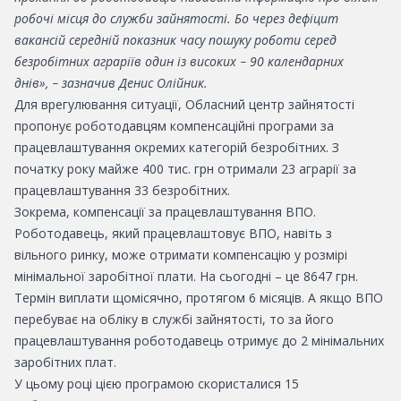
робочі місця до служби зайнятості. Бо через дефіцит
вакансій середній показник часу пошуку роботи серед
безробітних аграріїв один із високих
90 календарних
–
днів»,
зазначив Денис Олійник.
–
Для врегулювання ситуації, Обласний центр зайнятості
пропонує роботодавцям компенсаційні програми за
працевлаштування окремих категорій безробітних. З
початку року майже 400 тис. грн отримали 23 аграрії за
працевлаштування 33 безробітних.
Зокрема, компенсації за працевлаштування ВПО.
Роботодавець, який працевлаштовує ВПО, навіть з
вільного ринку, може отримати компенсацію у розмірі
мінімальної заробітної плати. На сьогодні – це 8647 грн.
Термін виплати щомісячно, протягом 6 місяців. А якщо ВПО
перебуває на обліку в службі зайнятості, то за його
працевлаштування роботодавець отримує до 2 мінімальних
заробітних плат.
У цьому році цією програмою скористалися 15