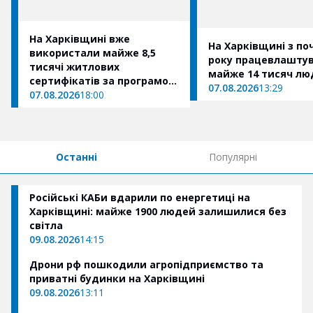
На Харківщині вже
На Харківщині з по
використали майже 8,5
року працевлашту
тисячі житлових
майже 14 тисяч лю
сертифікатів за програмою
07.08.2026
13:29
«єВідновлення»
07.08.2026
18:00
Останні
Популярні
Російські КАБи вдарили по енергетиці на
Харківщині: майже 1900 людей залишилися без
світла
09.08.2026
14:15
Дрони рф пошкодили агропідприємство та
приватні будинки на Харківщині
09.08.2026
13:11