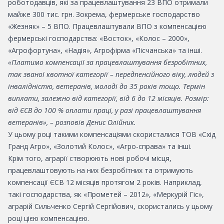
роботодавців, які за працевлаштування 23 ВПО отримали
майже 300 тис. грн. Зокрема, фермерське господарство
«Жезняк» – 5 ВПО. Працевлаштували ВПО з компенсацією
фермерські господарства: «Восток», «Колос – 2000»,
«Агрофортуна», «Надія», Агрофірма «Пісчанська» та інші.
«Платимо компенсації за працевлаштування безробітних,
так званої квотної категорії – передпенсійного віку, людей з
інвалідністю, ветеранів, молоді до 35 років тощо. Термін
виплати, залежно від категорії, від 6 до 12 місяців. Розмір:
від ЄСВ до 100 % оплати праці, у разі працевлаштування
ветеранів», – розповів Денис Олійник.
У цьому році такими компенсаціями скористалися ТОВ «Схід
Гранд Агро», «Золотий Колос», «Агро-справа» та інші.
Крім того, аграрії створюють нові робочі місця,
працевлаштовують на них безробітних та отримують
компенсації ЄСВ 12 місяців протягом 2 років. Наприклад,
такі господарства, як «Прометей – 2012», «Меркурій Гіс»,
аграрій Сильченко Сергій Сергійович, скористались у цьому
році цією компенсацією.