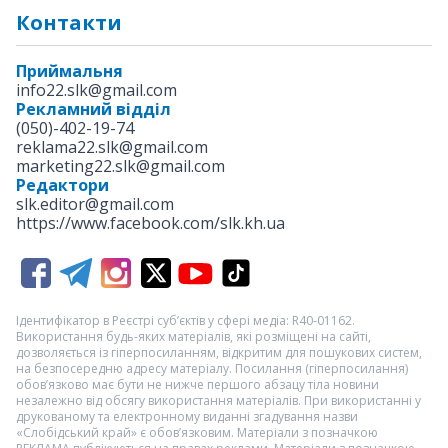
Контакти
Приймальня
info22.slk@gmail.com
Рекламний відділ
(050)-402-19-74
reklama22.slk@gmail.com
marketing22.slk@gmail.com
Редактори
slk.editor@gmail.com
https://www.facebook.com/slk.kh.ua
Ідентифікатор в Реєстрі суб’єктів у сфері медіа: R40-01162.
Використання будь-яких матеріалів, які розміщені на сайті,
дозволяється із гіперпосиланням, відкритим для пошукових систем,
на безпосередню адресу матеріалу. Посилання (гіперпосилання)
обов’язково має бути не нижче першого абзацу тіла новини
незалежно від обсягу використання матеріалів. При використанні у
друкованому та електронному виданні згадування назви
«Слобідський край» є обов’язковим. Матеріали з позначкою