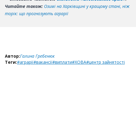
Читайте також:
Озимі на Харківщині у кращому стані, ніж
торік: що прогнозують аграрії
Автор:
Галина Гребенюк
Теги:
#аграрії
#вакансії
#виплати
#ХОВА
#центр зайнятості