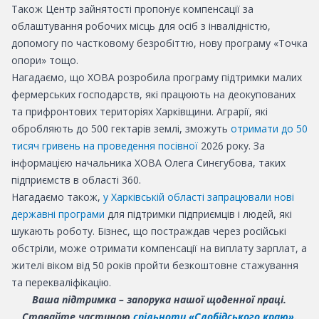
Також Центр зайнятості пропонує компенсації за
облаштування робочих місць для осіб з інвалідністю,
допомогу по частковому безробіттю, нову програму «Точка
опори» тощо.
Нагадаємо, що ХОВА розробила програму підтримки малих
фермерських господарств, які працюють на деокупованих
та прифронтових територіях Харківщини. Аграрії, які
обробляють до 500 гектарів землі, зможуть
отримати до 50
тисяч гривень на проведення посівної
2026 року. За
інформацією начальника ХОВА Олега Синєгубова, таких
підприємств в області 360.
Нагадаємо також,
у Харківській області запрацювали нові
державні програми
для підтримки підприємців і людей, які
шукають роботу. Бізнес, що постраждав через російські
обстріли, може отримати компенсації на виплату зарплат, а
жителі віком від 50 років пройти безкоштовне стажування
та перекваліфікацію.
Ваша підтримка – запорука нашої щоденної праці.
Ставайте частиною
спільноти «Слобідського краю»
.