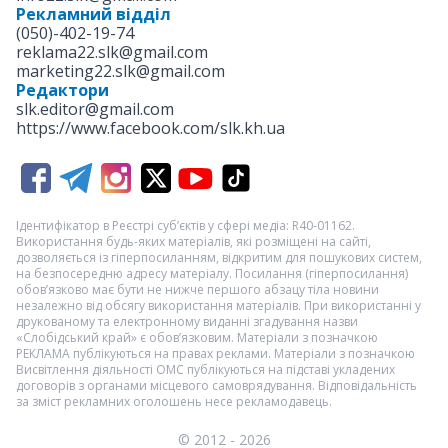
Рекламний відділ
(050)-402-19-74
reklama22.slk@gmail.com
marketing22.slk@gmail.com
Редактори
slk.editor@gmail.com
https://www.facebook.com/slk.kh.ua
Ідентифікатор в Реєстрі суб’єктів у сфері медіа: R40-01162.
Використання будь-яких матеріалів, які розміщені на сайті,
дозволяється із гіперпосиланням, відкритим для пошукових систем,
на безпосередню адресу матеріалу. Посилання (гіперпосилання)
обов’язково має бути не нижче першого абзацу тіла новини
незалежно від обсягу використання матеріалів. При використанні у
друкованому та електронному виданні згадування назви
«Слобідський край» є обов’язковим. Матеріали з позначкою
РЕКЛАМА
публікуються на правах реклами. Матеріали з позначкою
Висвітлення діяльності ОМС
публікуються на підставі укладених
договорів з органами місцевого самоврядування. Відповідальність
за зміст рекламних оголошень несе рекламодавець.
© 2012 - 2026