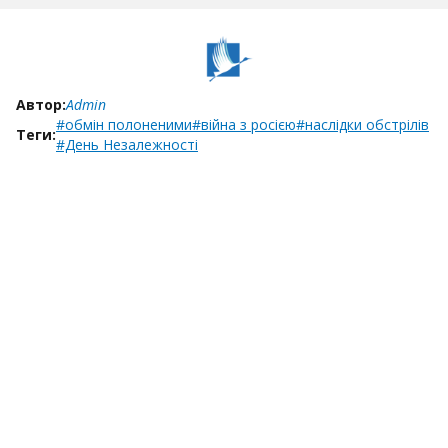
Автор:
Admin
#обмін полоненими
#війна з росією
#наслідки обстрілів
Теги:
#День Незалежності