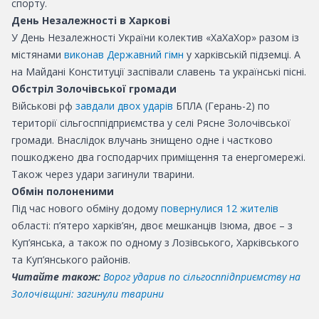
спорту.
День Незалежності в Харкові
У День Незалежності України колектив «ХаХаХор» разом із
містянами
виконав Державний гімн
у харківській підземці. А
на Майдані Конституції заспівали славень та українські пісні.
Обстріл Золочівської громади
Військові рф
завдали двох ударів
БПЛА (Герань-2) по
території сільгосппідприємства у селі Рясне Золочівської
громади. Внаслідок влучань знищено одне і частково
пошкоджено два господарчих приміщення та енергомережі.
Також через удари загинули тварини.
Обмін полоненими
Під час нового обміну додому
повернулися 12 жителів
області: п’ятеро харків’ян, двоє мешканців Ізюма, двоє – з
Куп’янська, а також по одному з Лозівського, Харківського
та Куп’янського районів.
Читайте також:
Ворог ударив по сільгосппідприємству на
Золочівщині: загинули тварини