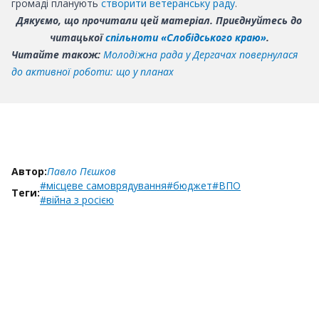
громаді планують
створити ветеранську раду
.
Дякуємо, що прочитали цей матеріал. Приєднуйтесь до
читацької
спільноти «Слобідського краю»
.
Читайте також:
Молодіжна рада у Дергачах повернулася
до активної роботи: що у планах
Автор:
Павло Пєшков
#місцеве самоврядування
#бюджет
#ВПО
Теги:
#війна з росією