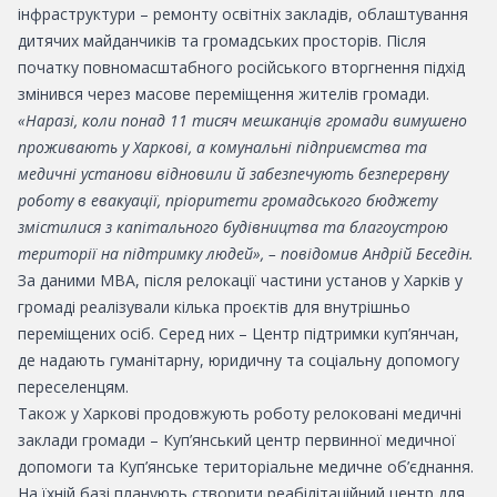
інфраструктури – ремонту освітніх закладів, облаштування
дитячих майданчиків та громадських просторів. Після
початку повномасштабного російського вторгнення підхід
змінився через масове переміщення жителів громади.
«Наразі, коли понад 11 тисяч мешканців громади вимушено
проживають у Харкові, а комунальні підприємства та
медичні установи відновили й забезпечують безперервну
роботу в евакуації, пріоритети громадського бюджету
змістилися з капітального будівництва та благоустрою
території на підтримку людей», – повідомив Андрій Беседін.
За даними МВА, після релокації частини установ у Харків у
громаді реалізували кілька проєктів для внутрішньо
переміщених осіб. Серед них – Центр підтримки куп’янчан,
де надають гуманітарну, юридичну та соціальну допомогу
переселенцям.
Також у Харкові продовжують роботу релоковані медичні
заклади громади – Куп’янський центр первинної медичної
допомоги та Куп’янське територіальне медичне об’єднання.
На їхній базі планують створити реабілітаційний центр для