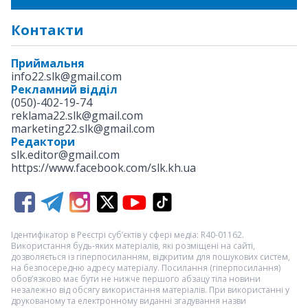
Контакти
Приймальня
info22.slk@gmail.com
Рекламний відділ
(050)-402-19-74
reklama22.slk@gmail.com
marketing22.slk@gmail.com
Редактори
slk.editor@gmail.com
https://www.facebook.com/slk.kh.ua
Ідентифікатор в Реєстрі суб’єктів у сфері медіа: R40-01162.
Використання будь-яких матеріалів, які розміщені на сайті,
дозволяється із гіперпосиланням, відкритим для пошукових систем,
на безпосередню адресу матеріалу. Посилання (гіперпосилання)
обов’язково має бути не нижче першого абзацу тіла новини
незалежно від обсягу використання матеріалів. При використанні у
друкованому та електронному виданні згадування назви