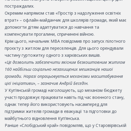
постраждалих.
Окремим напрямом став «Простір з надолуження освітніх
втрат» – офлайн-майданчик для школярів громади, який має
допомогти дітям адаптуватися до навчання та
компенсувати прогалини, спричинені війною.
Крім цього, начальник МВА повідомив про запуск пілотного
проєкту з житлом для переселенців. Для цього орендували
частину гуртожитку одного з харківських вишів.
«Це дозволить забезпечити якісним безкоштовним житлом
160 найбільш соціально незахищених мешканців нашої
громади. Наразі опрацьовується механізми масштабування
цієї ініціативи», – зазначив Андрій Беседін.
У Куп’янській громаді наголошують, що механізм бюджету
участі продовжує працювати навіть під час воєнного стану,
однак тепер його використовують насамперед для
підтримки жителів громади в евакуації та підготовки до
майбутнього відновлення Куп’янська.
Раніше «Слобідський край» повідомляв, що у Старовірівській