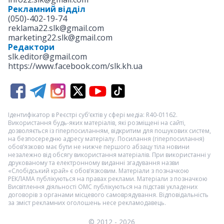
Рекламний відділ
(050)-402-19-74
reklama22.slk@gmail.com
marketing22.slk@gmail.com
Редактори
slk.editor@gmail.com
https://www.facebook.com/slk.kh.ua
Ідентифікатор в Реєстрі суб’єктів у сфері медіа: R40-01162.
Використання будь-яких матеріалів, які розміщені на сайті,
дозволяється із гіперпосиланням, відкритим для пошукових систем,
на безпосередню адресу матеріалу. Посилання (гіперпосилання)
обов’язково має бути не нижче першого абзацу тіла новини
незалежно від обсягу використання матеріалів. При використанні у
друкованому та електронному виданні згадування назви
«Слобідський край» є обов’язковим. Матеріали з позначкою
РЕКЛАМА
публікуються на правах реклами. Матеріали з позначкою
Висвітлення діяльності ОМС
публікуються на підставі укладених
договорів з органами місцевого самоврядування. Відповідальність
за зміст рекламних оголошень несе рекламодавець.
© 2012 - 2026