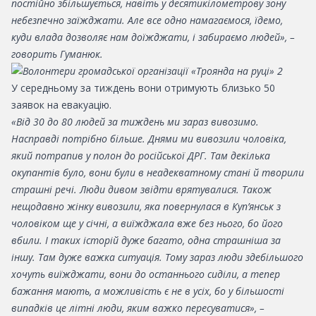
постійно збільшується, навіть у десятикілометрову зону
небезпечно заїжджати. Але все одно намагаємося, їдемо,
куди влада дозволяє нам доїжджати, і забираємо людей», –
говорить Гуманюк.
У середньому за тиждень вони отримують близько 50
заявок на евакуацію.
«Від 30 до 80 людей за тиждень ми зараз вивозимо.
Насправді потрібно більше. Днями ми вивозили чоловіка,
який потрапив у полон до російської ДРГ. Там декілька
окупантів було, вони були в неадекватному стані й творили
страшні речі. Люди дивом звідти врятувалися. Також
нещодавно жінку вивозили, яка повернулася в Куп’янськ з
чоловіком ще у січні, а виїжджала вже без нього, бо його
вбили. І таких історій дуже багато, одна страшніша за
іншу. Там дуже важка ситуація. Тому зараз люди здебільшого
хочуть виїжджати, вони до останнього сиділи, а тепер
бажання мають, а можливість є не в усіх, бо у більшості
випадків це літні люди, яким важко пересуватися», –