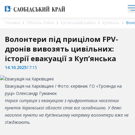
Головна
Область Online
Куп'янський район
Куп’янськ
Воло
Волонтери під прицілом FPV-
дронів вивозять цивільних:
історії евакуації з Куп’янська
14.10.2025
17:15
Евакуація на Харківщині / Фото: керівник ГО «Троянда на
руці» Олександр Гуманюк
Наразі ситуація з евакуацією з прифронтових населених
пунктів Харківської області стає все складнішою. У деякі
населені пункти на Куп’янському напрямку волонтери вже не
з’їжджають.