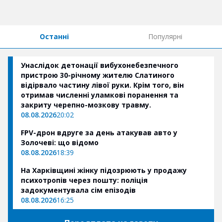
Останні
Популярні
Унаслідок детонації вибухонебезпечного
пристрою 30-річному жителю Слатиного
відірвало частину лівої руки. Крім того, він
отримав численні уламкові поранення та
закриту черепно-мозкову травму.
08.08.2026
20:02
FPV-дрон вдруге за день атакував авто у
Золочеві: що відомо
08.08.2026
18:39
На Харківщині жінку підозрюють у продажу
психотропів через пошту: поліція
задокументувала сім епізодів
08.08.2026
16:25