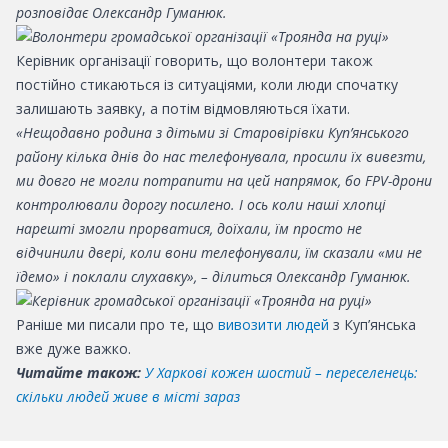
розповідає Олександр Гуманюк.
Керівник організації говорить, що волонтери також
постійно стикаються із ситуаціями, коли люди спочатку
залишають заявку, а потім відмовляються їхати.
«Нещодавно родина з дітьми зі Старовірівки Куп’янського
району кілька днів до нас телефонувала, просили їх вивезти,
ми довго не могли потрапити на цей напрямок, бо FPV-дрони
контролювали дорогу посилено. І ось коли наші хлопці
нарешті змогли прорватися, доїхали, їм просто не
відчинили двері, коли вони телефонували, їм сказали «ми не
їдемо» і поклали слухавку», – ділиться Олександр Гуманюк.
Раніше ми писали про те, що
вивозити людей
з Куп’янська
вже дуже важко.
Читайте також:
У Харкові кожен шостий – переселенець:
скільки людей живе в місті зараз