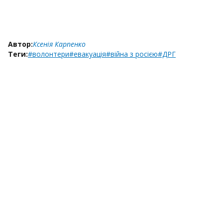
Автор:
Ксенія Карпенко
Теги:
#волонтери
#евакуація
#війна з росією
#ДРГ