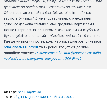
ставити кінцеві терміни, тому що
це підземне будівництво.
Це величезна складність
», – говорить начальник ХОВА.
Об'єкт розташований на базі Обласної клінічної лікарні,
вартість близько 1,5 мільярда гривень, фінансування
здійснює держава спільно з міжнародними партнерами.
Повне інтерв’ю з начальником ХОВА Олегом Синєгубовим
буде опубліковано на сайті «Слобідський край» 10 жовтня.
Раніше ми писали про те, коли на Харківщині розпочнеться
опалювальний сезон
та як регіон готується до зими.
Читайте також:
15 кілометрів до лінії фронту: з громади
на Харківщині планують евакуювати 700 дітей
Автор:
Ксенія Карпенко
Теги:
#будівництво
#лікарня
#війна з росією