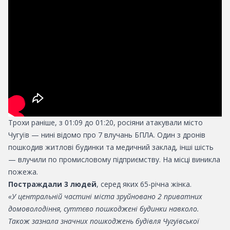
Трохи раніше, з 01:09 до 01:20, росіяни атакували місто
Чугуїв — нині відомо про 7 влучань БПЛА. Один з дронів
пошкодив житлові будинки та медичний заклад, інші шість
— влучили по промисловому підприємству. На місці виникла
пожежа.
Постраждали 3 людей
, серед яких 65-річна жінка.
«У центральній частині міста зруйновано 2 приватних
домоволодіння, суттєво пошкоджені будинки навколо.
Також зазнала значних пошкоджень будівля Чугуївської