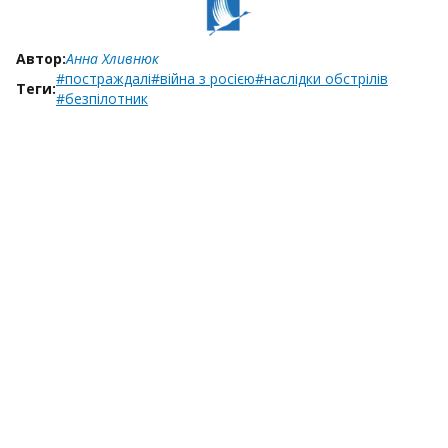
Автор:
Анна Хливнюк
#постраждалі
#війна з росією
#наслідки обстрілів
Теги:
#безпілотник