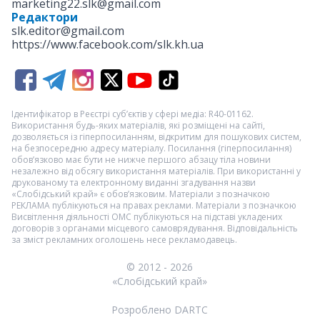
marketing22.slk@gmail.com
Редактори
slk.editor@gmail.com
https://www.facebook.com/slk.kh.ua
Ідентифікатор в Реєстрі суб’єктів у сфері медіа: R40-01162.
Використання будь-яких матеріалів, які розміщені на сайті,
дозволяється із гіперпосиланням, відкритим для пошукових систем,
на безпосередню адресу матеріалу. Посилання (гіперпосилання)
обов’язково має бути не нижче першого абзацу тіла новини
незалежно від обсягу використання матеріалів. При використанні у
друкованому та електронному виданні згадування назви
«Слобідський край» є обов’язковим. Матеріали з позначкою
РЕКЛАМА
публікуються на правах реклами. Матеріали з позначкою
Висвітлення діяльності ОМС
публікуються на підставі укладених
договорів з органами місцевого самоврядування. Відповідальність
за зміст рекламних оголошень несе рекламодавець.
© 2012 - 2026
«Слобідський край»
Розроблено DARTC