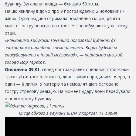
будинку. Загальна площа — близько 50 кв. м.
На цю хвилину відомо про 9 постраждалих: 2 чоловіків і 7
жінок. Одна людина отримала поранення склом, решта
мають гостру реакцію на стрес. Усі перебувають у легкому
стані.
«Ранковими вибухами зачепило пологовий будинок, де
знаходилися породіллі з немовлятами. Зараз будемо їх
евакуйовувати в інший медзаклад», — повідомив міський
голова Ігор Терехов.
Оновлено 09:31:
серед постраждалих опинилися три жінки
та їхні діти: троє хлопчиків, двоє з яких народилися вчора, а
один — 8 липня. У матерів та немовлят діагностовано
гостру стресову реакцію. На момент удару вони перебували
в пологовому будинку.
Місце одного з влучань БПЛА у Харкові, 11 липня