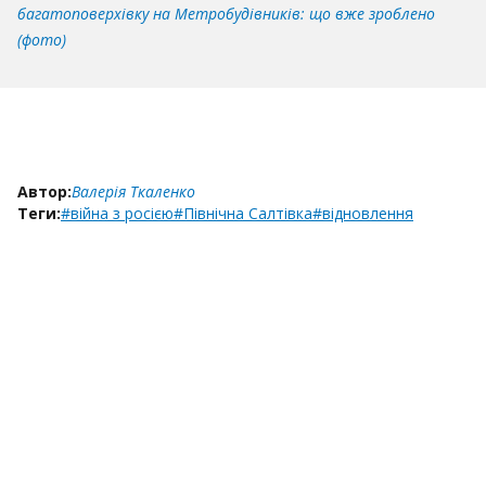
багатоповерхівку на Метробудівників: що вже зроблено
(фото)
Автор:
Валерія Ткаленко
Теги:
#війна з росією
#Північна Салтівка
#відновлення