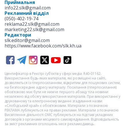
Приймальня
info22.slk@gmail.com
Рекламний відділ
(050)-402-19-74
reklama22.slk@gmail.com
marketing22.slk@gmail.com
Редактори
slk.editor@gmail.com
https://www.facebook.com/slk.kh.ua
Ідентифікатор в Реєстрі суб’єктів у сфері медіа: R40-01162.
Використання будь-яких матеріалів, які розміщені на сайті,
дозволяється із гіперпосиланням, відкритим для пошукових систем,
на безпосередню адресу матеріалу. Посилання (гіперпосилання)
обов’язково має бути не нижче першого абзацу тіла новини
незалежно від обсягу використання матеріалів. При використанні у
друкованому та електронному виданні згадування назви
«Слобідський край» є обов’язковим. Матеріали з позначкою
РЕКЛАМА
публікуються на правах реклами. Матеріали з позначкою
Висвітлення діяльності ОМС
публікуються на підставі укладених
договорів з органами місцевого самоврядування. Відповідальність
за зміст рекламних оголошень несе рекламодавець.