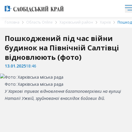
Головна
Область Online
Харківський район
Харків
Пошкодж
Пошкоджений під час війни
будинок на Північній Салтівці
відновлюють (фото)
13.01.2025
18:46
Фото: Харківська міська рада
У Харкові триває відновлення багатоповерхівки на вулиці
Наталії Ужвій, зруйнованої внаслідок бойових дій.