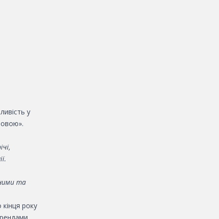
ливість у
мовою».
ічі,
ї.
ними та
 кінця року
брендами,