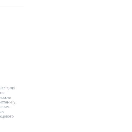
алів, які
 на
 нижче
истанні у
ковим.
кою
ісцевого