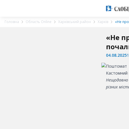
Головна
Область Online
Харківський район
Харків
«Не про
«Не п
почал
04.08.2025
1
Кастомний 
Нещодавно 
різних міст