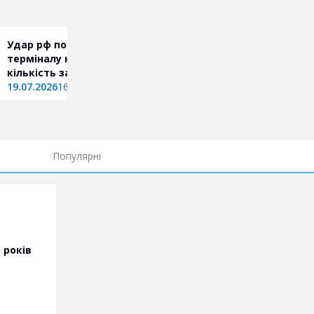
Удар рф по поштовому
Поштовий термінал по
терміналу на Харківщині:
Харкова росіяни знову
кількість загиблих зростає
атакували дронами (фо
19.07.2026
16:59
20.06.2026
22:46
Популярні
 років