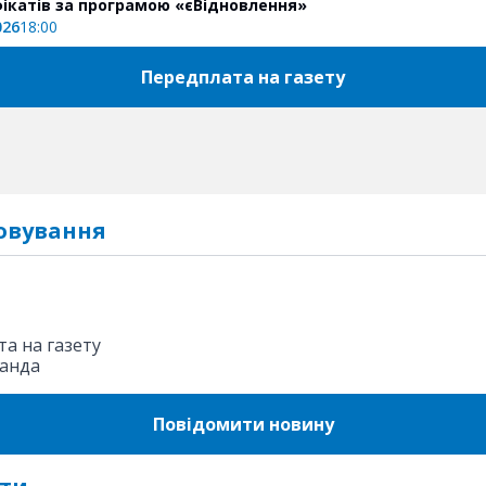
ікатів за програмою «єВідновлення»
026
18:00
Передплата на газету
овування
а на газету
анда
Повідомити новину