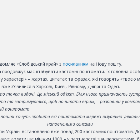
ідомляє «Слобідський край» з
посиланням
на
Нову пошту.
 продовжує масштабувати кастомні поштомати. Їх головна особ
у характері» – жартах, цитатах та фразах,
які говорять «твоєю 
же зʼявилися в Харкові, Києві, Рівному, Дніпрі та Одесі.
то точка видачі. Це міський об’єкт. Біля нього призначають зустр
то та затримуються, щоб почитати вірш», – розповіли у компані
й пошті хочуть
зробити всі поштомати мережі візуально унікаль
наповненими сенсами
сій Україні встановлено вже понад 200 кастомних поштоматів. До
анує додати ще мінімум 1000 – у партнерстві з університетами, 