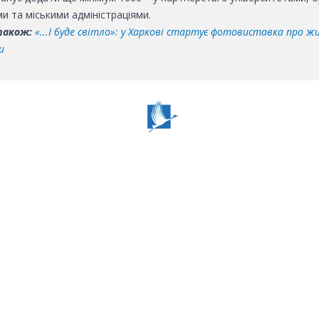
и та міськими адміністраціями.
також:
«...І буде світло»: у Харкові стартує фотовиставка про 
и