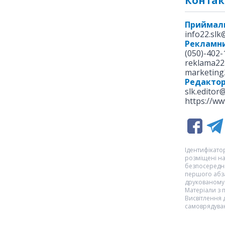
Контак
Приймал
info22.sl
Рекламни
(050)-402-
reklama22
marketing
Редакто
slk.editor
https://ww
Ідентифікатор
розміщені на
безпосередню
першого абза
друкованому 
Матеріали з
Висвітлення 
самоврядуван