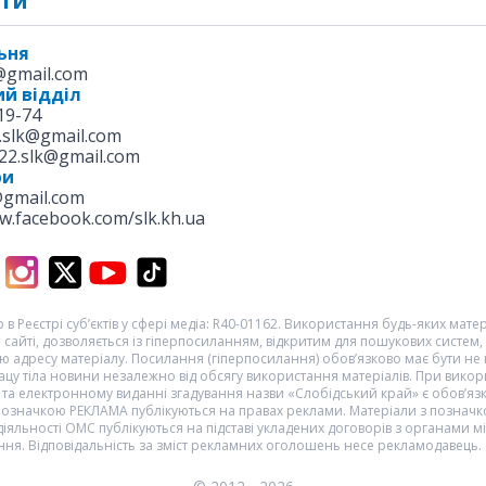
ти
ьня
k@gmail.com
й відділ
19-74
.slk@gmail.com
22.slk@gmail.com
ри
@gmail.com
w.facebook.com/slk.kh.ua
 в Реєстрі суб’єктів у сфері медіа: R40-01162. Використання будь-яких матері
 сайті, дозволяється із гіперпосиланням, відкритим для пошукових систем,
 адресу матеріалу. Посилання (гіперпосилання) обов’язково має бути не
цу тіла новини незалежно від обсягу використання матеріалів. При викор
та електронному виданні згадування назви «Слобідський край» є обов’яз
 позначкою
РЕКЛАМА
публікуються на правах реклами. Матеріали з познач
діяльності ОМС
публікуються на підставі укладених договорів з органами м
ня. Відповідальність за зміст рекламних оголошень несе рекламодавець.