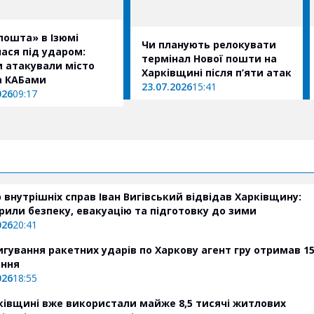
пошта» в Ізюмі
Чи планують релокувати
ася під ударом:
термінал Нової пошти на
и атакували місто
Харківщині після п’яти атак
а КАБами
23.07.2026
15:41
026
09:17
р внутрішніх справ Іван Вигівський відвідав Харківщину:
рили безпеку, евакуацію та підготовку до зими
026
20:41
игування ракетних ударів по Харкову агент гру отримав 15
ення
026
18:55
ківщині вже використали майже 8,5 тисячі житлових