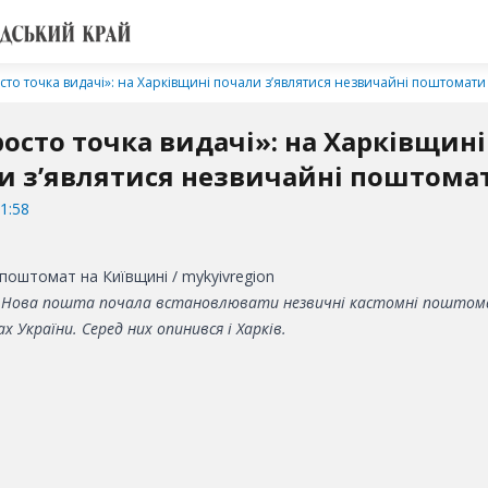
сто точка видачі»: на Харківщині почали з’являтися незвичайні поштомати
росто точка видачі»: на Харківщині
и з’являтися незвичайні поштома
1:58
поштомат на Київщині / mykyivregion
Нова пошта почала встановлювати незвичні кастомні поштом
ах України. Серед них опинився і Харків.