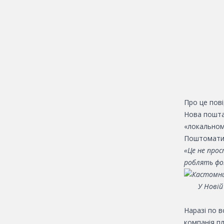
Про це пов
Нова пошта
«локальном
Поштомати в
«Це не прос
роблять фо
У Нові
Наразі по в
компанія пл