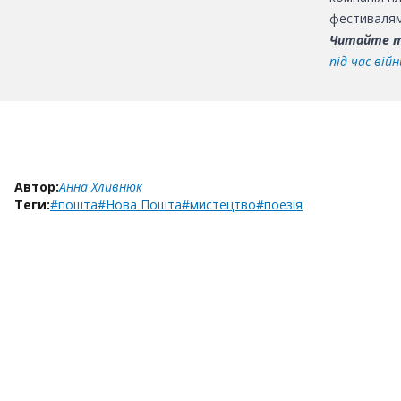
фестивалям
Читайте 
під час війн
Автор:
Анна Хливнюк
Теги:
#пошта
#Нова Пошта
#мистецтво
#поезія