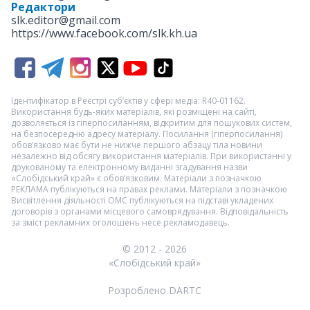
Редактори
slk.editor@gmail.com
https://www.facebook.com/slk.kh.ua
Ідентифікатор в Реєстрі суб’єктів у сфері медіа: R40-01162.
Використання будь-яких матеріалів, які розміщені на сайті,
дозволяється із гіперпосиланням, відкритим для пошукових систем,
на безпосередню адресу матеріалу. Посилання (гіперпосилання)
обов’язково має бути не нижче першого абзацу тіла новини
незалежно від обсягу використання матеріалів. При використанні у
друкованому та електронному виданні згадування назви
«Слобідський край» є обов’язковим. Матеріали з позначкою
РЕКЛАМА
публікуються на правах реклами. Матеріали з позначкою
Висвітлення діяльності ОМС
публікуються на підставі укладених
договорів з органами місцевого самоврядування. Відповідальність
за зміст рекламних оголошень несе рекламодавець.
© 2012 - 2026
«Слобідський край»
Розроблено DARTC