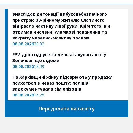
Унаслідок детонації вибухонебезпечного
пристрою 30-річному жителю Слатиного
відірвало частину лівої руки. Крім того, він
отримав численні уламкові поранення та
закриту черепно-мозкову травму.
08.08.2026
20:02
FPV-дрон вдруге за день атакував авто у
Золочеві: що відомо
08.08.2026
18:39
На Харківщині жінку підозрюють у продажу
психотропів через пошту: поліція
задокументувала сім епізодів
08.08.2026
16:25
Передплата на газету