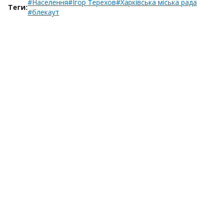
#Населення
#Ігор Терехов
#Харківська міська рада
Теги:
#блекаут