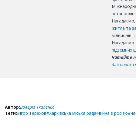
Міжнародна
встановлюю
Нагадаємо,
житла та за
мільйонів г
Нагадаємо 
підземних ш
Читайте 
для нових с
Автор:
Валерія Ткаленко
Теги:
#Ігор Терехов
#Харківська міська рада
#війна з росією
#на