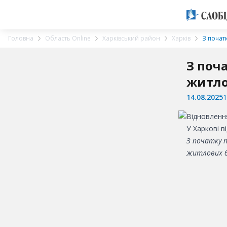
Головна
Область Online
Харківський район
Харків
З почат
З поч
житло
14.08.2025
1
У Харкові в
З початку 
житлових бу