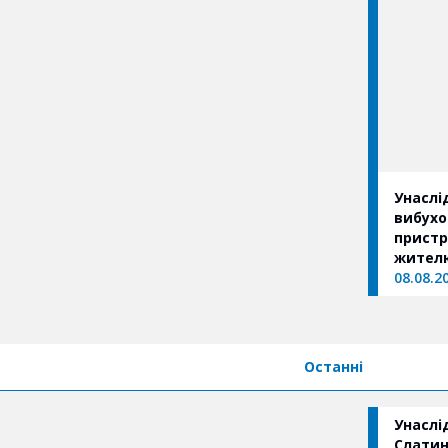
Унаслі
вибухо
пристр
жителю
частину
08.08.2
того, 
уламко
закрит
травму
Останні
Унаслі
Слатин