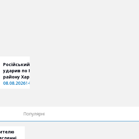
Російський безпілотник
ударив по Київському
району Харкова: що відомо
08.08.2026
14:37
Популярні
жителю
исленні