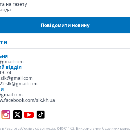
а на газету
анда
Повідомити новину
ти
ьня
k@gmail.com
й відділ
19-74
.slk@gmail.com
22.slk@gmail.com
ри
@gmail.com
w.facebook.com/slk.kh.ua
 в Реєстрі суб’єктів у сфері медіа: R40-01162. Використання будь-яких матері