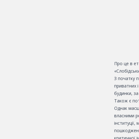
Про це в ет
«Слобідськи
З початку 
приватних і
будинки, за
Також є пот
Однак масш
власними р
інституції,
пошкоджених
критичної і