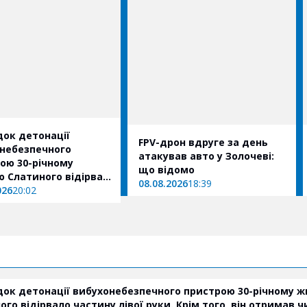
док детонації
FPV-дрон вдруге за день
небезпечного
атакував авто у Золочеві:
ою 30-річному
що відомо
 Слатиного відірвало
08.08.2026
18:39
 лівої руки. Крім
026
20:02
він отримав численні
ві поранення та
у черепно-мозкову
.
док детонації вибухонебезпечного пристрою 30-річному 
ого відірвало частину лівої руки. Крім того, він отримав ч