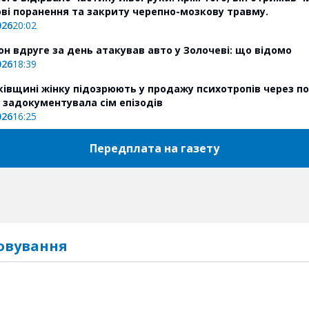
ві поранення та закриту черепно-мозкову травму.
026
20:02
он вдруге за день атакував авто у Золочеві: що відомо
026
18:39
ківщині жінку підозрюють у продажу психотропів через п
я задокументувала сім епізодів
026
16:25
Передплата на газету
овування