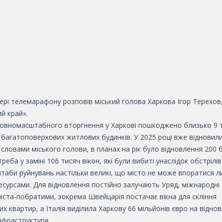
ері телемарафону розповів міський голова Харкова Ігор Терехов
й край».
повномасштабного вторгнення у Харкові пошкоджено близько 9 
 багатоповерхових житлових будинків. У 2025 році вже відновил
 словами міського голови, в планах на рік було відновлення 200 б
реба у заміні 106 тисяч вікон, які були вибиті унаслідок обстрілів
таби руйнувань настільки великі, що місто не може впоратися 
есурсами. Для відновлення постійно залучають Уряд, міжнародні 
 міста-побратими, зокрема Швейцарія постачає вікна для скління
 квартир, а Італія виділила Харкову 66 мільйонів євро на відно
нфраструктури.