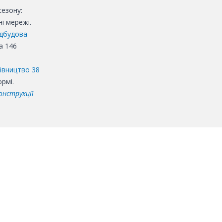
езону:
і мережі.
ідбудова
а 146
івництво 38
ормі.
онструкції