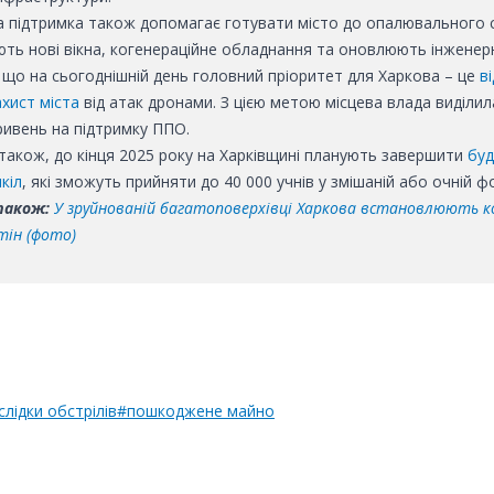
 підтримка також допомагає готувати місто до опалювального с
ть нові вікна, когенераційне обладнання та оновлюють інженерн
 що на сьогоднішній день головний пріоритет для Харкова – це
в
хист міста
від атак дронами. З цією метою місцева влада виділил
ривень на підтримку ППО.
також, до кінця 2025 року на Харківщині планують завершити
буд
кіл
, які зможуть прийняти до 40 000 учнів у змішаній або очній ф
також:
У зруйнованій багатоповерхівці Харкова встановлюють к
тін (фото)
слідки обстрілів
#пошкоджене майно