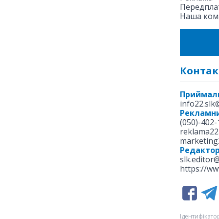
Передплат
Наша ком
Контак
Приймал
info22.sl
Рекламни
(050)-402-
reklama22
marketing
Редакто
slk.editor
https://ww
Ідентифікатор