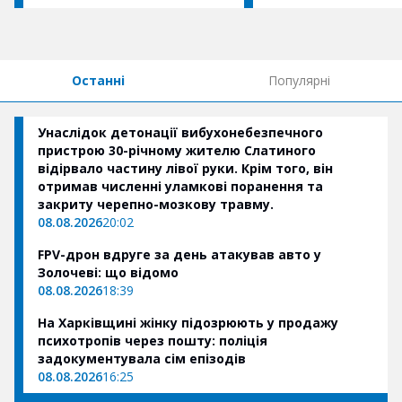
Останні
Популярні
Унаслідок детонації вибухонебезпечного
пристрою 30-річному жителю Слатиного
відірвало частину лівої руки. Крім того, він
отримав численні уламкові поранення та
закриту черепно-мозкову травму.
08.08.2026
20:02
FPV-дрон вдруге за день атакував авто у
Золочеві: що відомо
08.08.2026
18:39
На Харківщині жінку підозрюють у продажу
психотропів через пошту: поліція
задокументувала сім епізодів
08.08.2026
16:25