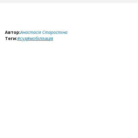
Автор:
Анастасія Старостіна
Теги:
#суд
#мобілізація