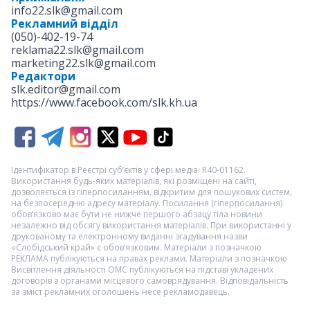
info22.slk@gmail.com
Рекламний відділ
(050)-402-19-74
reklama22.slk@gmail.com
marketing22.slk@gmail.com
Редактори
slk.editor@gmail.com
https://www.facebook.com/slk.kh.ua
Ідентифікатор в Реєстрі суб’єктів у сфері медіа: R40-01162.
Використання будь-яких матеріалів, які розміщені на сайті,
дозволяється із гіперпосиланням, відкритим для пошукових систем,
на безпосередню адресу матеріалу. Посилання (гіперпосилання)
обов’язково має бути не нижче першого абзацу тіла новини
незалежно від обсягу використання матеріалів. При використанні у
друкованому та електронному виданні згадування назви
«Слобідський край» є обов’язковим. Матеріали з позначкою
РЕКЛАМА
публікуються на правах реклами. Матеріали з позначкою
Висвітлення діяльності ОМС
публікуються на підставі укладених
договорів з органами місцевого самоврядування. Відповідальність
за зміст рекламних оголошень несе рекламодавець.