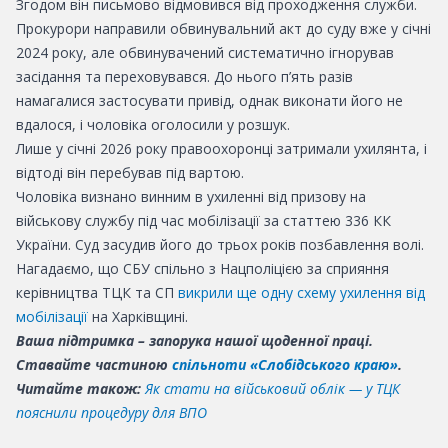
Згодом він письмово відмовився від проходження служби.
Прокурори направили обвинувальний акт до суду вже у січні
2024 року, але обвинувачений систематично ігнорував
засідання та переховувався. До нього п’ять разів
намагалися застосувати привід, однак виконати його не
вдалося, і чоловіка оголосили у розшук.
Лише у січні 2026 року правоохоронці затримали ухилянта, і
відтоді він перебував під вартою.
Чоловіка визнано винним в ухиленні від призову на
військову службу під час мобілізації за статтею 336 КК
України. Суд засудив його до трьох років позбавлення волі.
Нагадаємо, що СБУ спільно з Нацполіцією за сприяння
керівництва ТЦК та СП
викрили ще одну схему ухилення від
мобілізації
на Харківщині.
Ваша підтримка – запорука нашої щоденної праці.
Ставайте частиною
спільноти «Слобідського краю»
.
Читайте також:
Як стати на військовий облік — у ТЦК
пояснили процедуру для ВПО