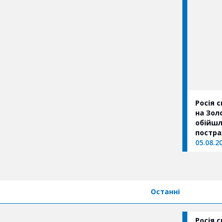
Росія 
на Зол
обійшл
постр
05.08.2
Останні
Росія 