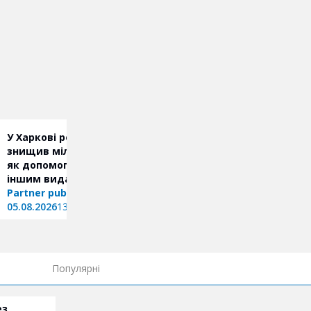
У Харкові російський дрон
Циркуни під постійною
знищив мільйони книжок:
загрозою FPV, б’ють по
як допомогти «Ранку» та
цивільній техніці: ком
іншим видавництвам
начальника СВА
Partner publication
05.08.2026
12:27
05.08.2026
13:51
Популярні
ез