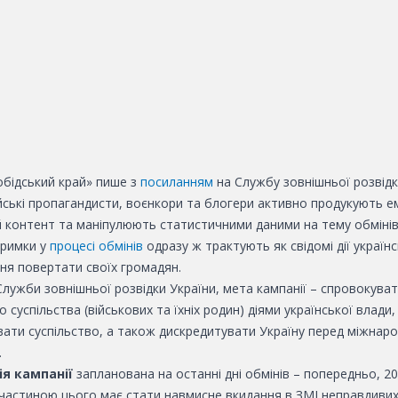
обідський край» пише з
посиланням
на
Службу зовнішньої розвідк
ійські пропагандисти, воєнкори та блогери активно продукують е
 контент та маніпулюють статистичними даними на тему обмінів.
тримки у
процесі обмінів
одразу ж трактують як свідомі дії україн
ня повертати своїх громадян.
Служби зовнішньої розвідки України, мета кампанії – спровокува
о суспільства (військових та їхніх родин) діями української влади,
вати суспільство, а також дискредитувати Україну перед міжнар
.
ія кампанії
запланована на останні дні обмінів – попередньо, 20
частиною цього має стати навмисне вкидання в ЗМІ неправдивих