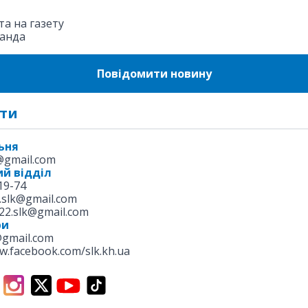
а на газету
анда
Повідомити новину
ти
ьня
k@gmail.com
й відділ
19-74
.slk@gmail.com
22.slk@gmail.com
ри
@gmail.com
w.facebook.com/slk.kh.ua