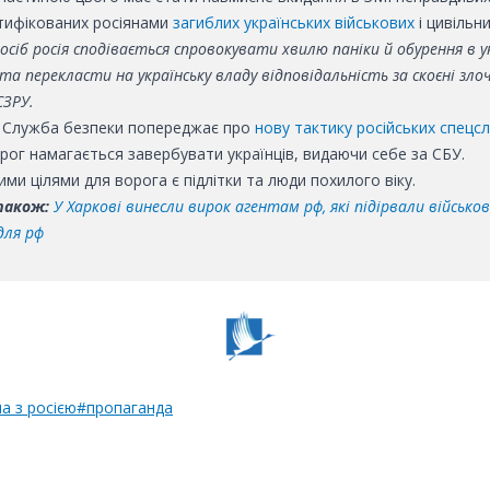
нтифікованих росіянами
загиблих українських військових
і цивільни
осіб росія сподівається спровокувати хвилю паніки й обурення в у
 та перекласти на українську владу відповідальність за скоєні злоч
СЗРУ.
 Служба безпеки попереджає про
нову тактику російських спецс
рог намагається завербувати українців, видаючи себе за СБУ.
ми цілями для ворога є підлітки та люди похилого віку.
також:
У Харкові винесли вирок агентам рф, які підірвали військов
для рф
на з росією
#пропаганда