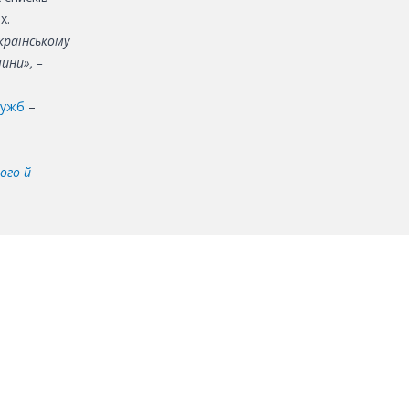
х.
країнському
ини», –
лужб
–
ого й