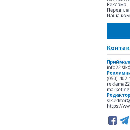
Реклама
Передплат
Наша ком
Контак
Приймал
info22.sl
Рекламни
(050)-402-
reklama22
marketing
Редакто
slk.editor
https://ww