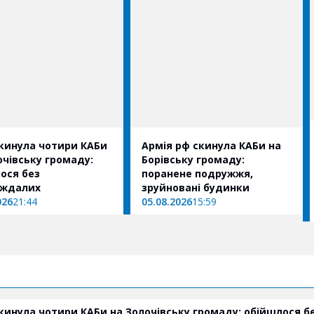
скинула чотири КАБи
Армія рф скинула КАБи на
очівську громаду:
Борівську громаду:
ося без
поранене подружжя,
аждалих
зруйновані будинки
026
21:44
05.08.2026
15:59
скинула чотири КАБи на Золочівську громаду: обійшлося б