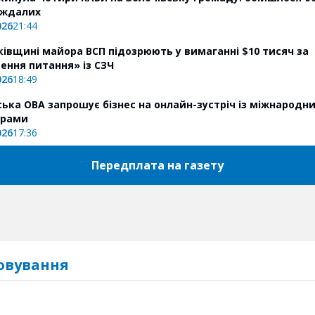
аждалих
026
21:44
ківщині майора ВСП підозрюють у вимаганні $10 тисяч за
ення питання» із СЗЧ
026
18:49
ська ОВА запрошує бізнес на онлайн-зустріч із міжнародн
ерами
026
17:36
Передплата на газету
овування