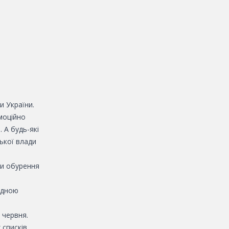
и України.
моційно
 А будь-які
ської влади
ти обурення
одною
 червня.
 списків