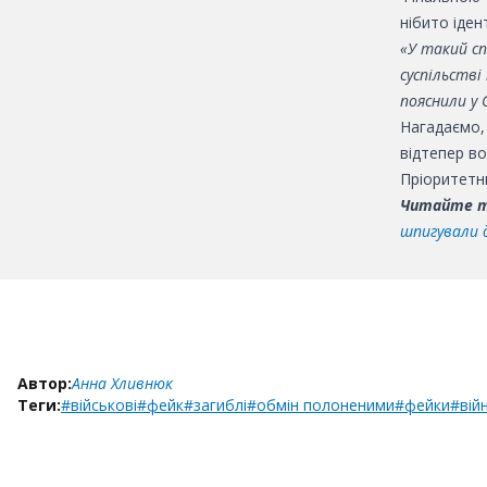
нібито іде
«У такий сп
суспільстві
пояснили у 
Нагадаємо,
відтепер во
Пріоритетни
Читайте 
шпигували 
Автор:
Анна Хливнюк
Теги:
#військові
#фейк
#загиблі
#обмін полоненими
#фейки
#вій