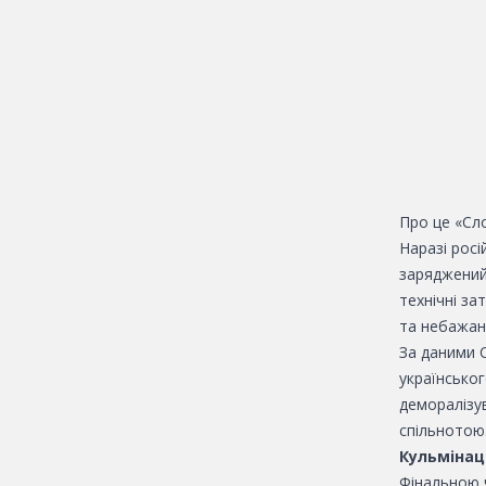
Про це «Сл
Наразі рос
заряджений
технічні за
та небажан
За даними 
українськог
деморалізу
спільнотою
Кульмінац
Фінальною 