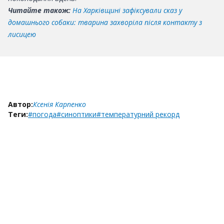
Читайте також:
На Харківщині зафіксували сказ у
домашнього собаки: тварина захворіла після контакту з
лисицею
Автор:
Ксенія Карпенко
Теги:
#погода
#синоптики
#температурний рекорд