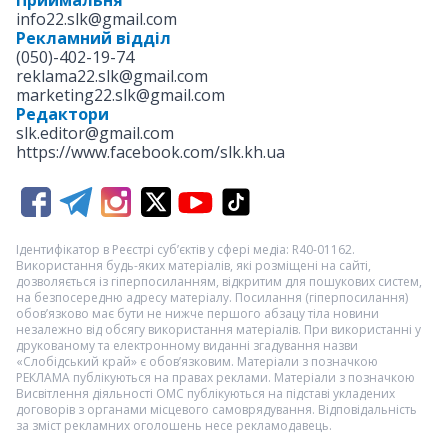
Приймальня
info22.slk@gmail.com
Рекламний відділ
(050)-402-19-74
reklama22.slk@gmail.com
marketing22.slk@gmail.com
Редактори
slk.editor@gmail.com
https://www.facebook.com/slk.kh.ua
Ідентифікатор в Реєстрі суб’єктів у сфері медіа: R40-01162.
Використання будь-яких матеріалів, які розміщені на сайті,
дозволяється із гіперпосиланням, відкритим для пошукових систем,
на безпосередню адресу матеріалу. Посилання (гіперпосилання)
обов’язково має бути не нижче першого абзацу тіла новини
незалежно від обсягу використання матеріалів. При використанні у
друкованому та електронному виданні згадування назви
«Слобідський край» є обов’язковим. Матеріали з позначкою
РЕКЛАМА
публікуються на правах реклами. Матеріали з позначкою
Висвітлення діяльності ОМС
публікуються на підставі укладених
договорів з органами місцевого самоврядування. Відповідальність
за зміст рекламних оголошень несе рекламодавець.