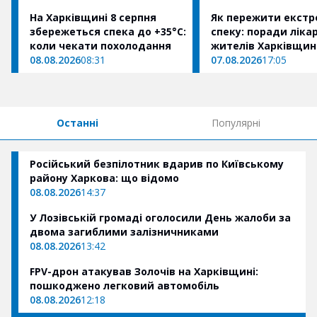
На Харківщині 8 серпня
Як пережити екст
збережеться спека до +35°C:
спеку: поради ліка
коли чекати похолодання
жителів Харківщи
08.08.2026
08:31
07.08.2026
17:05
Останні
Популярні
Російський безпілотник вдарив по Київському
району Харкова: що відомо
08.08.2026
14:37
У Лозівській громаді оголосили День жалоби за
двома загиблими залізничниками
08.08.2026
13:42
FPV-дрон атакував Золочів на Харківщині:
пошкоджено легковий автомобіль
08.08.2026
12:18