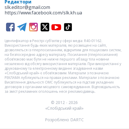
Редактори
slk.editor@gmail.com
https://www.facebook.com/slk.kh.ua
Ідентифікатор в Реєстрі суб’єктів у сфері медіа: R40-01162.
Використання будь-яких матеріалів, які розміщені на сайті,
дозволяється із гіперпосиланням, відкритим для пошукових систем,
на безпосередню адресу матеріалу. Посилання (гіперпосилання)
обов’язково має бути не нижче першого абзацу тіла новини
незалежно від обсягу використання матеріалів. При використанні у
друкованому та електронному виданні згадування назви
«Слобідський край» є обов’язковим. Матеріали з позначкою
РЕКЛАМА
публікуються на правах реклами. Матеріали з позначкою
Висвітлення діяльності ОМС
публікуються на підставі укладених
договорів з органами місцевого самоврядування. Відповідальність
за зміст рекламних оголошень несе рекламодавець.
© 2012 - 2026
«Слобідський край»
Розроблено DARTC