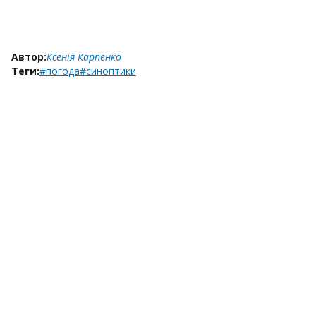
Автор:
Ксенія Карпенко
Теги:
#погода
#синоптики