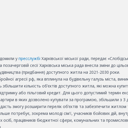
ідомили у
пресслужбі
Харківської міської ради, передає «Слобідсь
а позачерговій сесії Харківська міська рада внесла зміни до цільо
удівництва (придбання) доступного житла на 2021-2030 роки.
ройної агресії рф, яка вплинула на будівельну галузь міста, вини
ь збільшити кількість об’єктів доступного житла, які можна купит
ідтримку або пільговий кредит. Для цього допустимий термін екс
вартири в яких дозволено купувати за програмою, збільшили з 3 д
дасть змогу розширити перелік об’єктів та забезпечити житлом 
льше потребує, зокрема молоді сім'ї, учасників бойових дій, вну
х осіб, працівників бюджетної сфери, комунальних та промислов
.