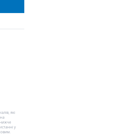
алів, які
 на
 нижче
истанні у
ковим.