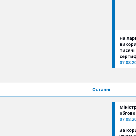
На Хар
викори
тисячі
сертиф
«єВідн
07.08.2
Останні
Мініст
обгово
07.08.2
За кор