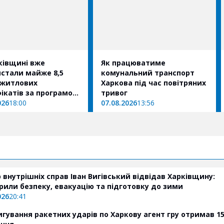
ківщині вже
Як працюватиме
стали майже 8,5
комунальний транспорт
 житлових
Харкова під час повітряних
ікатів за програмою
тривог
овлення»
026
18:00
07.08.2026
13:56
р внутрішніх справ Іван Вигівський відвідав Харківщину:
рили безпеку, евакуацію та підготовку до зими
026
20:41
игування ракетних ударів по Харкову агент гру отримав 15