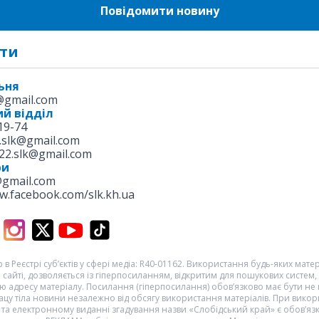
Повідомити новину
ти
ьня
k@gmail.com
й відділ
19-74
.slk@gmail.com
22.slk@gmail.com
ри
@gmail.com
w.facebook.com/slk.kh.ua
 в Реєстрі суб’єктів у сфері медіа: R40-01162. Використання будь-яких матері
 сайті, дозволяється із гіперпосиланням, відкритим для пошукових систем,
 адресу матеріалу. Посилання (гіперпосилання) обов’язково має бути не
цу тіла новини незалежно від обсягу використання матеріалів. При викор
та електронному виданні згадування назви «Слобідський край» є обов’яз