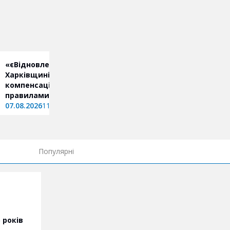
«єВідновлення» на
У Харкові готують буд
Харківщині: як отримати
до зими: комунальник
компенсацію за новими
відремонтували 80 %
правилами
електромереж
07.08.2026
11:45
07.08.2026
10:28
Популярні
 років