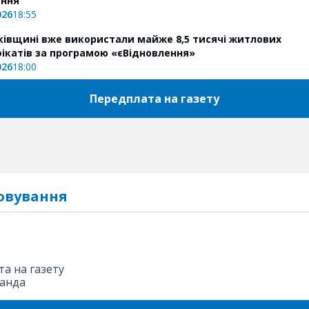
ення
026
18:55
ківщині вже використали майже 8,5 тисячі житлових
ікатів за програмою «єВідновлення»
026
18:00
Передплата на газету
овування
а на газету
анда