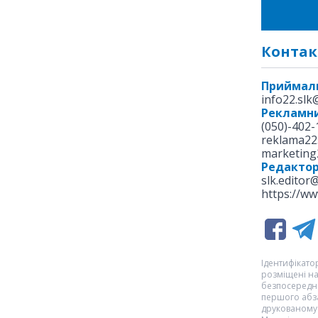
Контак
Приймал
info22.sl
Рекламни
(050)-402-
reklama22
marketing
Редакто
slk.editor
https://ww
Ідентифікатор
розміщені на
безпосередню
першого абза
друкованому 