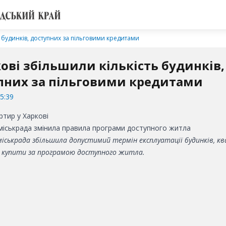
ь будинків, доступних за пільговими кредитами
кові збільшили кількість будинків,
пних за пільговими кредитами
5:39
 міськрада змінила правила програми доступного житла
міськрада збільшила допустимий термін експлуатації будинків, к
 купити за програмою доступного житла.