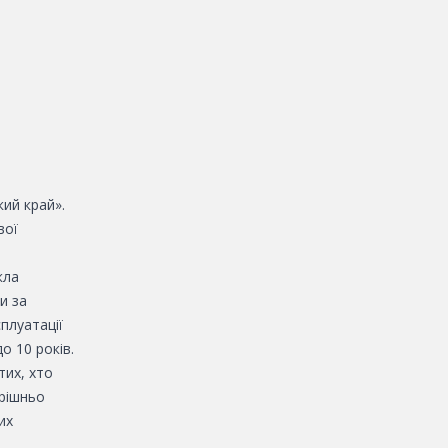
кий край».
вої
кла
и за
плуатації
о 10 років.
тих, хто
трішньо
их