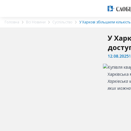
Головна
Всі Новини
Суспільство
У Харкові збільшили кількіст
У Хар
досту
12.08.2025
1
Харківська
Харківська 
яких можна