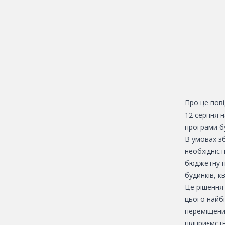
Про це пов
12 серпня н
програми б
В умовах зб
необхідніст
бюджетну п
будинків, к
Це рішення 
цього найбі
переміщени
підприємств