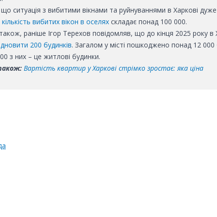
що ситуація з вибитими вікнами та руйнуваннями в Харкові дуже
і
кількість вибитих вікон в оселях
складає понад 100 000.
також, раніше Ігор Терехов повідомляв, що д
о кінця 2025 року в
ідновити 200 будинків
. Загалом у місті пошкоджено понад 12 000 
00 з них – це житлові будинки.
також:
Вартість квартир у Харкові стрімко зростає: яка ціна
да