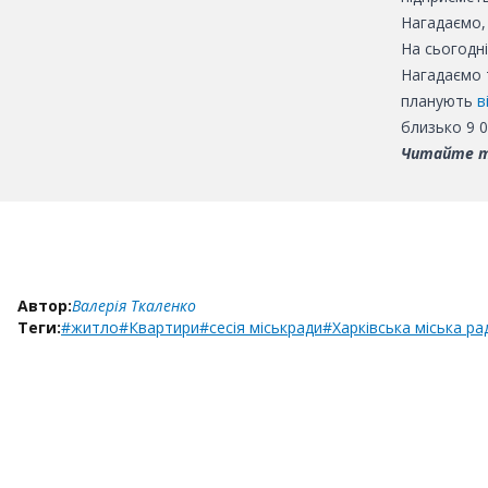
Нагадаємо, 
На сьогодн
Нагадаємо 
планують
в
близько 9 0
Читайте 
Автор:
Валерія Ткаленко
Теги:
#житло
#Квартири
#сесія міськради
#Харківська міська ра