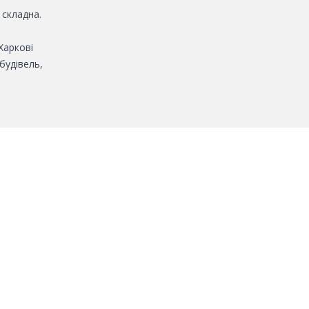
 складна.
 Харкові
будівель,