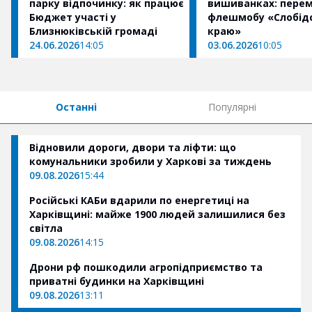
парку відпочинку: як працює
вишиванках: пере
Бюджет участі у
флешмобу «Слобід
Близнюківській громаді
краю»
24.06.2026
14:05
03.06.2026
10:05
Останні
Популярні
Відновили дороги, двори та ліфти: що
комунальники зробили у Харкові за тиждень
09.08.2026
15:44
Російські КАБи вдарили по енергетиці на
Харківщині: майже 1900 людей залишилися без
світла
09.08.2026
14:15
Дрони рф пошкодили агропідприємство та
приватні будинки на Харківщині
09.08.2026
13:11