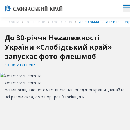
Головна
Всі Новини
Суспільство
До 30-річчя Незалежності У
До 30-річчя Незалежності
України «Слобідський край»
запускає фото-флешмоб
11.08.2021
12:05
Фото: vsviti.com.ua
Усі ми різні, але всі є частиною нашої єдиної країни. Давайте
всі разом складемо портрет Харківщини.