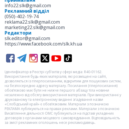
Приймальня
info22.slk@gmail.com
Рекламний відділ
(050)-402-19-74
reklama22.slk@gmail.com
marketing22.slk@gmail.com
Редактори
slk.editor@gmail.com
https://www.facebook.com/slk.kh.ua
Ідентифікатор в Реєстрі суб’єктів у сфері медіа: R40-01162.
Використання будь-яких матеріалів, які розміщені на сайті,
дозволяється із гіперпосиланням, відкритим для пошукових систем,
на безпосередню адресу матеріалу. Посилання (гіперпосилання)
обов’язково має бути не нижче першого абзацу тіла новини
незалежно від обсягу використання матеріалів. При використанні у
друкованому та електронному виданні згадування назви
«Слобідський край» є обов’язковим. Матеріали з позначкою
РЕКЛАМА
публікуються на правах реклами. Матеріали з позначкою
Висвітлення діяльності ОМС
публікуються на підставі укладених
договорів з органами місцевого самоврядування. Відповідальність
за зміст рекламних оголошень несе рекламодавець.