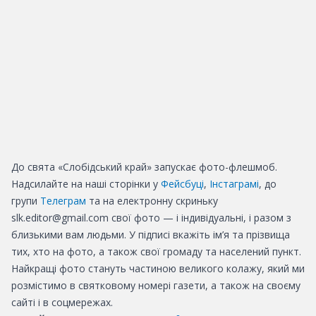
До свята «Слобідський край» запускає фото-флешмоб.
Надсилайте на наші сторінки у
Фейсбуці
,
Інстаграмі
, до
групи
Телеграм
та на електронну скриньку
slk.editor@gmail.com свої фото — і індивідуальні, і разом з
близькими вам людьми. У підписі вкажіть ім’я та прізвища
тих, хто на фото, а також свої громаду та населений пункт.
Найкращі фото стануть частиною великого колажу, який ми
розмістимо в святковому номері газети, а також на своєму
сайті і в соцмережах.