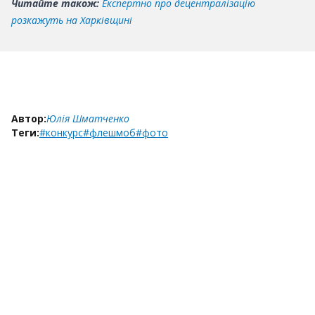
Читайте також:
Експертно про децентралізацію
розкажуть на Харківщині
Автор:
Юлія Шматченко
Теги:
#конкурс
#флешмоб
#фото