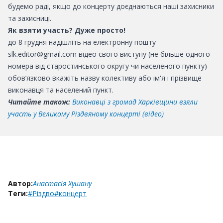
будемо раді, якщо до концерту доєднаються наші захисники
та захисниці.
Як взяти участь? Дуже просто!
до 8 грудня надішліть на електронну пошту
slk.editor@gmail.com відео свого виступу (не більше одного
номера від старостинського округу чи населеного пункту)
о
бов’язково вкажіть назву колективу або ім'я і прізвище
виконавця та населений пункт.
Читайте також:
Виконавці з громад Харківщини взяли
участь у Великому Різдвяному концерті (відео)
Автор:
Анастасія Хушану
Теги:
#Різдво
#концерт