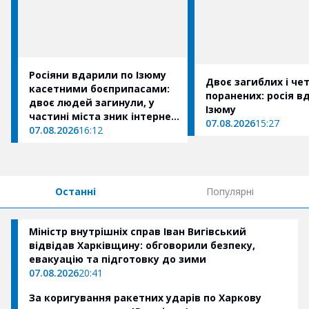
Росіяни вдарили по Ізюму
Двоє загиблих і че
касетними боєприпасами:
поранених: росія в
двоє людей загинули, у
Ізюму
частині міста зник інтернет
07.08.2026
15:27
(оновлено)
07.08.2026
16:12
Останні
Популярні
Міністр внутрішніх справ Іван Вигівський
відвідав Харківщину: обговорили безпеку,
евакуацію та підготовку до зими
07.08.2026
20:41
За коригування ракетних ударів по Харкову