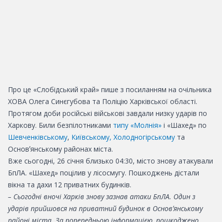
Про це «Слобідський край» пише з посиланням на
очільника
ХОВА Олега Синєгубова та Поліцію Харківської області.
Протягом доби російські військові завдали низку ударів по
Харкову. Били безпілотниками
типу «Молнія»
і «Шахед» по
Шевченківському
,
Київському, Холодногірському
та
Основʼянському районах міста.
Вже сьогодні, 26 січня близько 04:30, місто знову атакували
БпЛА. «Шахед» поцілив у лісосмугу. Пошкоджень дістали
вікна та дахи 12 приватних будинків.
– Сьогодні вночі Харків знову зазнав атаки БпЛА. Один з
ударів прийшовся на приватний будинок в Основʼянському
районі міста. За попередньою інформацією, пошкоджено