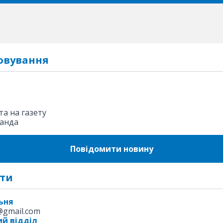
овування
а на газету
анда
Повідомити новину
ти
ьня
k@gmail.com
й відділ