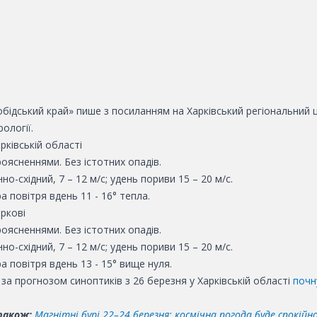
бідський край» пише з посиланням на Харківський регіональний 
ології.
рківській області
оясненнями. Без істотних опадів.
нно-східний, 7 – 12 м/с; удень пориви 15 – 20 м/с.
 повітря вдень 11 - 16° тепла.
ркові
оясненнями. Без істотних опадів.
нно-східний, 7 – 12 м/с; удень пориви 15 – 20 м/с.
 повітря вдень 13 - 15° вище нуля.
за прогнозом синоптиків з 26 березня у Харківській області
почн
також:
Магнітні бурі 22–24 березня: космічна погода буде спокійн