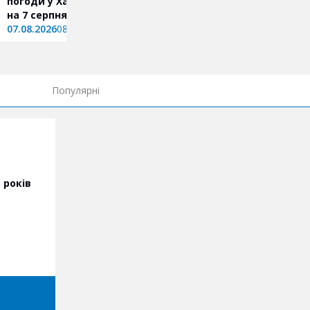
погоди у Харкові та області
африканської спеки: к
на 7 серпня
прийде похолодання
07.08.2026
08:31
06.08.2026
13:20
Популярні
 років