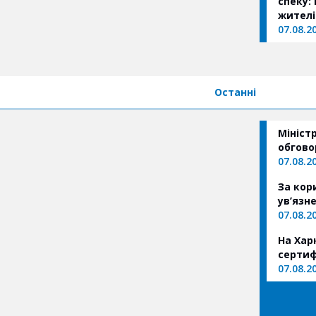
спеку:
жителі
07.08.2
Останні
Мініст
обгово
07.08.2
За кор
ув’язн
07.08.2
На Хар
сертиф
07.08.2