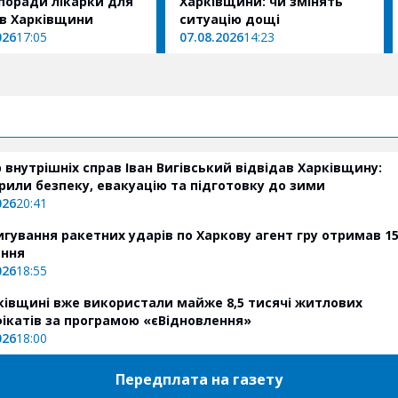
 поради лікарки для
Харківщини: чи змінять
в Харківщини
ситуацію дощі
026
17:05
07.08.2026
14:23
р внутрішніх справ Іван Вигівський відвідав Харківщину:
рили безпеку, евакуацію та підготовку до зими
026
20:41
игування ракетних ударів по Харкову агент гру отримав 15
ення
026
18:55
ківщині вже використали майже 8,5 тисячі житлових
ікатів за програмою «єВідновлення»
026
18:00
Передплата на газету