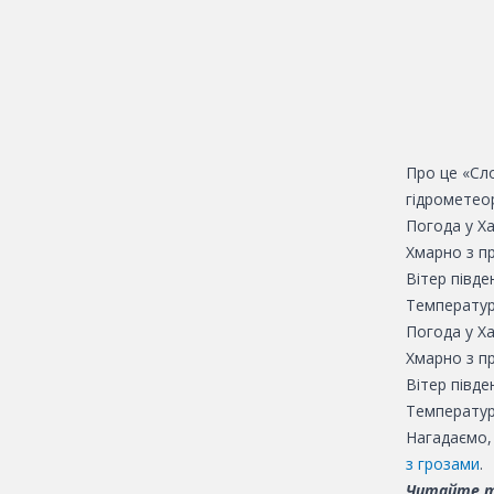
Про це «Сло
гідрометеор
Погода у Ха
Хмарно з пр
Вітер півде
Температура
Погода у Ха
Хмарно з пр
Вітер півде
Температура
Нагадаємо, 
з грозами
.
Читайте 