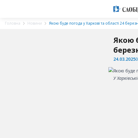
Головна
Новини
Якою буде погода у Харкові та області 24 берез
Якою б
берез
24.03.2025
0
У Харківськ