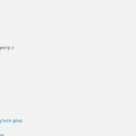
центр з
уться дощі
ою