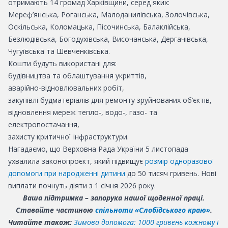
отримають 14 громад Харківщини, серед яких:
Мереф’янська, Роганська, Малоданилівська, Золочівська,
Оскільська, Коломацька, Пісочинська, Балаклійська,
Безлюдівська, Богодухівська, Височанська, Дергачівська,
Чугуївська та Шевченківська.
Кошти будуть використані для:
будівництва та облаштування укриттів,
аварійно-відновлювальних робіт,
закупівлі будматеріалів для ремонту зруйнованих об’єктів,
відновлення мереж тепло-, водо-, газо- та
електропостачання,
захисту критичної інфраструктури.
Нагадаємо, що Верховна Рада України 5 листопада
ухвалила законопроєкт, який підвищує
розмір одноразової
допомоги при народженні дитини
до 50 тисяч гривень. Нові
виплати почнуть діяти з 1 січня 2026 року.
Ваша підтримка – запорука нашої щоденної праці.
Ставайте частиною
спільноти «Слобідського краю»
.
Читайте також:
Зимова допомога: 1000 гривень кожному і