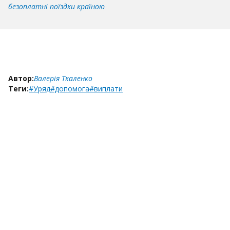
безоплатні поїздки країною
Автор:
Валерія Ткаленко
Теги:
#Уряд
#допомога
#виплати