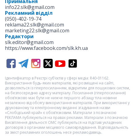
Приймальня
info22.slk@gmail.com
Рекламний відділ
(050)-402-19-74
reklama22.slk@gmail.com
marketing22.slk@gmail.com
Редактори
slk.editor@gmail.com
https://www.facebook.com/slk.kh.ua
Ідентифікатор в Реєстрі суб’єктів у сфері медіа: R40-01162.
Використання будь-яких матеріалів, які розміщені на сайті,
дозволяється із гіперпосиланням, відкритим для пошукових систем,
на безпосередню адресу матеріалу. Посилання (гіперпосилання)
обов’язково має бути не нижче першого абзацу тіла новини
незалежно від обсягу використання матеріалів. При використанні у
друкованому та електронному виданні згадування назви
«Слобідський край» є обов’язковим. Матеріали з позначкою
РЕКЛАМА
публікуються на правах реклами. Матеріали з позначкою
Висвітлення діяльності ОМС
публікуються на підставі укладених
договорів з органами місцевого самоврядування. Відповідальність
за зміст рекламних оголошень несе рекламодавець.