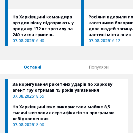
На Харківщині командира
Росіяни вдарили по
артдивізіону підозрюють у
касетними боєпри
продажу 172 кг тротилу за
двоє людей загинул
240 тисяч гривень
частині міста зник
07.08.2026
16:40
(оновлено)
07.08.2026
16:12
Останні
Популярні
За коригування ракетних ударів по Харкову
агент гру отримав 15 років ув’язнення
07.08.2026
18:55
На Харківщині вже використали майже 8,5
тисячі житлових сертифікатів за програмою
«єВідновлення»
07.08.2026
18:00