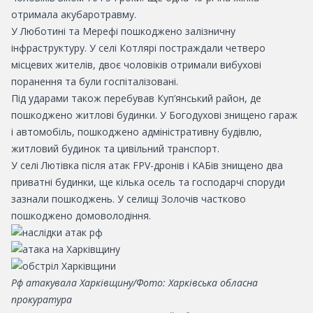
отримала акубаротравму.
У
Люботині
та
Мерефі
пошкоджено залізничну
інфраструктуру. У селі Котлярі постраждали четверо
місцевих жителів, двоє чоловіків отримали вибухові
поранення та були госпіталізовані.
Під ударами також перебував Куп’янський район, де
пошкоджено житлові будинки. У
Богодухові
знищено гараж
і автомобіль, пошкоджено адміністративну будівлю,
житловий будинок та цивільний транспорт.
У селі Лютівка після атак FPV-дронів і КАБів знищено два
приватні будинки, ще кілька осель та господарчі споруди
зазнали пошкоджень. У селищі Золочів частково
пошкоджено домоволодіння.
Рф атакувала Харківщину/Фото: Харківська обласна
прокуратура