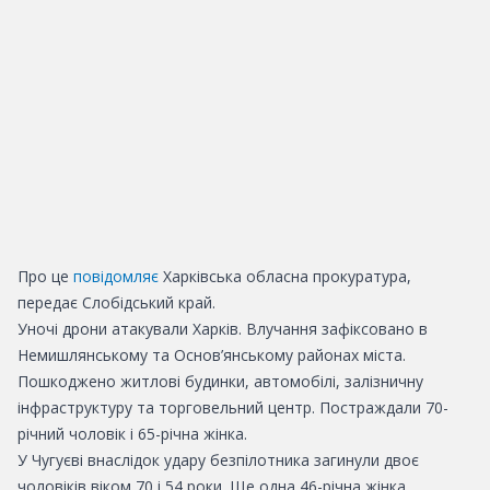
Про це
повідомляє
Харківська обласна прокуратура,
передає Слобідський край.
Уночі дрони атакували
Харків
. Влучання зафіксовано в
Немишлянському та Основ’янському районах міста.
Пошкоджено житлові будинки, автомобілі, залізничну
інфраструктуру та торговельний центр. Постраждали 70-
річний чоловік і 65-річна жінка.
У
Чугуєві
внаслідок удару безпілотника загинули двоє
чоловіків віком 70 і 54 роки. Ще одна 46-річна жінка