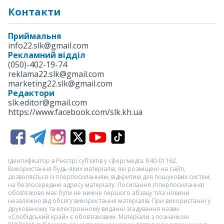
Контакти
Приймальня
info22.slk@gmail.com
Рекламний відділ
(050)-402-19-74
reklama22.slk@gmail.com
marketing22.slk@gmail.com
Редактори
slk.editor@gmail.com
https://www.facebook.com/slk.kh.ua
Ідентифікатор в Реєстрі суб’єктів у сфері медіа: R40-01162.
Використання будь-яких матеріалів, які розміщені на сайті,
дозволяється із гіперпосиланням, відкритим для пошукових систем,
на безпосередню адресу матеріалу. Посилання (гіперпосилання)
обов’язково має бути не нижче першого абзацу тіла новини
незалежно від обсягу використання матеріалів. При використанні у
друкованому та електронному виданні згадування назви
«Слобідський край» є обов’язковим. Матеріали з позначкою