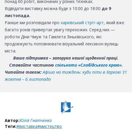
понад 60 робіт, виконаних у різних техніках.
Відвідати виставку можна буде з 10:00 до 18:00
до 9
листопада.
Раніше ми розповідали про
харківський стріт-арт
, який вже
багато років привертає увагу перехожих. Серед них —
роботи Діни Чмуж та Гамлета Зіньківського, які
продовжують поповнювати візуальний лексикон вулиць
міста.
Ваша підтримка – запорука нашої щоденної праці.
Ставайте частиною
спільноти «Слобідського краю»
.
Читайте також:
Афіша на тиждень: куди піти в Харкові 31
жовтня – 6 листопада
Автор:
Юлія Гнатченко
Теги:
#виставка
#мистецтво