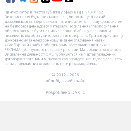
Ідентифікатор в Реєстрі суб’єктів у сфері медіа: R40-01162.
Використання будь-яких матеріалів, які розміщені на сайті,
дозволяється із гіперпосиланням, відкритим для пошукових систем,
на безпосередню адресу матеріалу. Посилання (гіперпосилання)
обов’язково має бути не нижче першого абзацу тіла новини
незалежно від обсягу використання матеріалів. При використанні у
друкованому та електронному виданні згадування назви
«Слобідський край» є обов’язковим. Матеріали з позначкою
РЕКЛАМА
публікуються на правах реклами. Матеріали з позначкою
Висвітлення діяльності ОМС
публікуються на підставі укладених
договорів з органами місцевого самоврядування. Відповідальність
за зміст рекламних оголошень несе рекламодавець.
© 2012 - 2026
«Слобідський край»
Розроблено DARTC