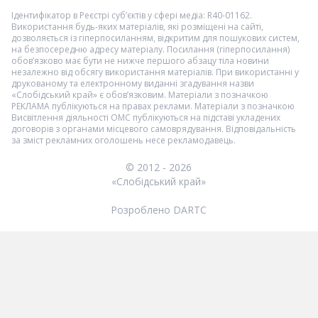
Ідентифікатор в Реєстрі суб’єктів у сфері медіа: R40-01162.
Використання будь-яких матеріалів, які розміщені на сайті,
дозволяється із гіперпосиланням, відкритим для пошукових систем,
на безпосередню адресу матеріалу. Посилання (гіперпосилання)
обов’язково має бути не нижче першого абзацу тіла новини
незалежно від обсягу використання матеріалів. При використанні у
друкованому та електронному виданні згадування назви
«Слобідський край» є обов’язковим. Матеріали з позначкою
РЕКЛАМА
публікуються на правах реклами. Матеріали з позначкою
Висвітлення діяльності ОМС
публікуються на підставі укладених
договорів з органами місцевого самоврядування. Відповідальність
за зміст рекламних оголошень несе рекламодавець.
© 2012 - 2026
«Слобідський край»
Розроблено DARTC