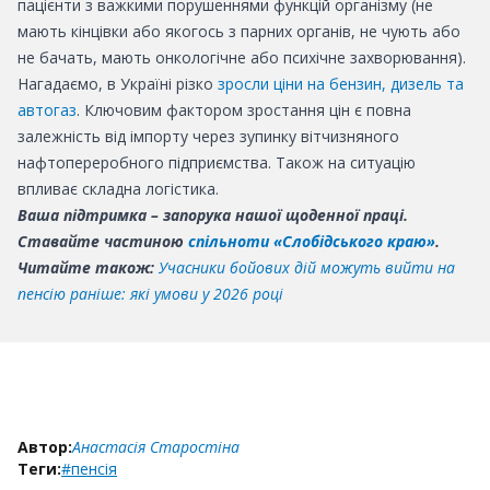
пацієнти з важкими порушеннями функцій організму (не
мають кінцівки або якогось з парних органів, не чують або
не бачать, мають онкологічне або психічне захворювання).
Нагадаємо, в Україні різко
зросли ціни на бензин, дизель та
автогаз
. Ключовим фактором зростання цін є повна
залежність від імпорту через зупинку вітчизняного
нафтопереробного підприємства. Також на ситуацію
впливає складна логістика.
Ваша підтримка – запорука нашої щоденної праці.
Ставайте частиною
спільноти «Слобідського краю»
.
Читайте також:
Учасники бойових дій можуть вийти на
пенсію раніше: які умови у 2026 році
Автор:
Анастасія Старостіна
Теги:
#пенсія