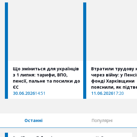
Що зміниться для українців
Втратили трудову 
з 1 липня: тарифи, ВПО,
через війну: у Пенс
пенсії, пальне та посилки до
фонді Харківщини
ЄС
пояснили, як підт
30.06.2026
14:51
страховий стаж
11.06.2026
17:20
Останні
Популярні